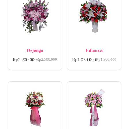
Dejonga
Eduarca
Rp
2.200.000
Rp
1.050.000
Rp
2.500.000
Rp
1.300.000