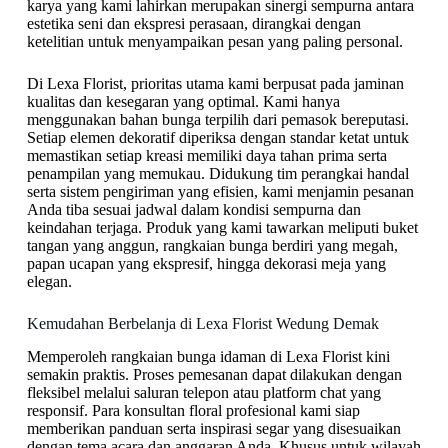
karya yang kami lahirkan merupakan sinergi sempurna antara
estetika seni dan ekspresi perasaan, dirangkai dengan
ketelitian untuk menyampaikan pesan yang paling personal.
Di Lexa Florist, prioritas utama kami berpusat pada jaminan
kualitas dan kesegaran yang optimal. Kami hanya
menggunakan bahan bunga terpilih dari pemasok bereputasi.
Setiap elemen dekoratif diperiksa dengan standar ketat untuk
memastikan setiap kreasi memiliki daya tahan prima serta
penampilan yang memukau. Didukung tim perangkai handal
serta sistem pengiriman yang efisien, kami menjamin pesanan
Anda tiba sesuai jadwal dalam kondisi sempurna dan
keindahan terjaga. Produk yang kami tawarkan meliputi buket
tangan yang anggun, rangkaian bunga berdiri yang megah,
papan ucapan yang ekspresif, hingga dekorasi meja yang
elegan.
Kemudahan Berbelanja di Lexa Florist Wedung Demak
Memperoleh rangkaian bunga idaman di Lexa Florist kini
semakin praktis. Proses pemesanan dapat dilakukan dengan
fleksibel melalui saluran telepon atau platform chat yang
responsif. Para konsultan floral profesional kami siap
memberikan panduan serta inspirasi segar yang disesuaikan
dengan tema acara dan anggaran Anda. Khusus untuk wilayah