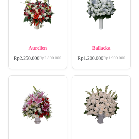
Aurelien
Ballacka
Rp
2.250.000
Rp
1.200.000
Rp
2.800.000
Rp
1.900.000