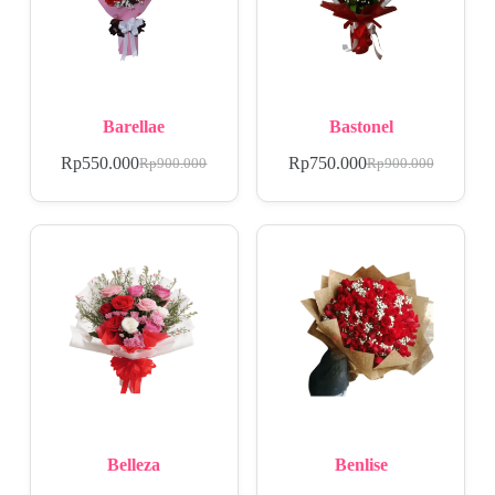
Barellae
Bastonel
Rp
550.000
Rp
750.000
Rp
900.000
Rp
900.000
Belleza
Benlise