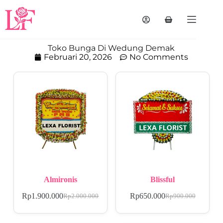
Toko Bunga Di Wedung Demak
Februari 20, 2026
No Comments
Almironis
Blissful
Rp
1.900.000
Rp
650.000
Rp
2.000.000
Rp
900.000