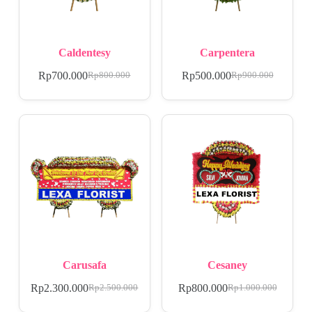
Caldentesy
Carpentera
Rp
700.000
Rp
500.000
Rp
800.000
Rp
900.000
Carusafa
Cesaney
Rp
2.300.000
Rp
800.000
Rp
2.500.000
Rp
1.000.000