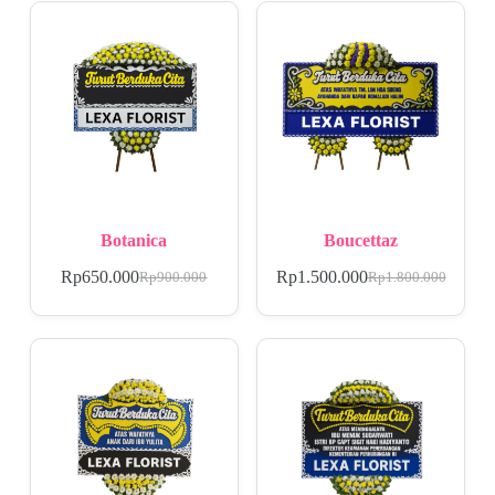
Botanica
Boucettaz
Rp
650.000
Rp
1.500.000
Rp
900.000
Rp
1.800.000