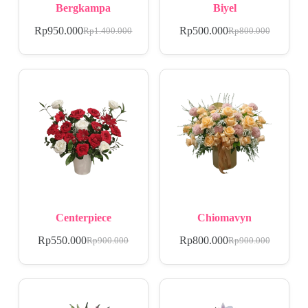
Bergkampa
Biyel
Rp
950.000
Rp
500.000
Rp
1.400.000
Rp
800.000
Centerpiece
Chiomavyn
Rp
550.000
Rp
800.000
Rp
900.000
Rp
900.000