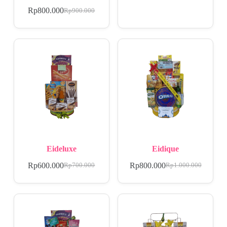
Rp
800.000
Rp
900.000
Eideluxe
Eidique
Rp
600.000
Rp
800.000
Rp
700.000
Rp
1.000.000