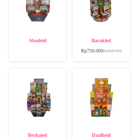
Ahadeid
Barakied
Rp
750.000
Rp
800.000
Berkaied
Dzulheid