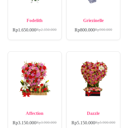
Fodelith
Griezinelle
Rp
1.650.000
Rp
800.000
Rp
2.350.000
Rp
900.000
Affection
Dazzle
Rp
3.150.000
Rp
5.150.000
Rp
3.900.000
Rp
5.900.000