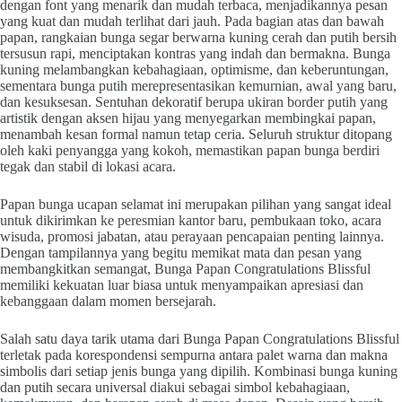
dengan font yang menarik dan mudah terbaca, menjadikannya pesan
yang kuat dan mudah terlihat dari jauh. Pada bagian atas dan bawah
papan, rangkaian bunga segar berwarna kuning cerah dan putih bersih
tersusun rapi, menciptakan kontras yang indah dan bermakna. Bunga
kuning melambangkan kebahagiaan, optimisme, dan keberuntungan,
sementara bunga putih merepresentasikan kemurnian, awal yang baru,
dan kesuksesan. Sentuhan dekoratif berupa ukiran border putih yang
artistik dengan aksen hijau yang menyegarkan membingkai papan,
menambah kesan formal namun tetap ceria. Seluruh struktur ditopang
oleh kaki penyangga yang kokoh, memastikan papan bunga berdiri
tegak dan stabil di lokasi acara.
Papan bunga ucapan selamat ini merupakan pilihan yang sangat ideal
untuk dikirimkan ke peresmian kantor baru, pembukaan toko, acara
wisuda, promosi jabatan, atau perayaan pencapaian penting lainnya.
Dengan tampilannya yang begitu memikat mata dan pesan yang
membangkitkan semangat, Bunga Papan Congratulations Blissful
memiliki kekuatan luar biasa untuk menyampaikan apresiasi dan
kebanggaan dalam momen bersejarah.
Salah satu daya tarik utama dari Bunga Papan Congratulations Blissful
terletak pada korespondensi sempurna antara palet warna dan makna
simbolis dari setiap jenis bunga yang dipilih. Kombinasi bunga kuning
dan putih secara universal diakui sebagai simbol kebahagiaan,