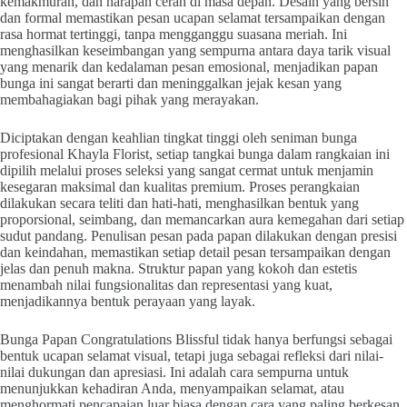
kemakmuran, dan harapan cerah di masa depan. Desain yang bersih
dan formal memastikan pesan ucapan selamat tersampaikan dengan
rasa hormat tertinggi, tanpa mengganggu suasana meriah. Ini
menghasilkan keseimbangan yang sempurna antara daya tarik visual
yang menarik dan kedalaman pesan emosional, menjadikan papan
bunga ini sangat berarti dan meninggalkan jejak kesan yang
membahagiakan bagi pihak yang merayakan.
Diciptakan dengan keahlian tingkat tinggi oleh seniman bunga
profesional Khayla Florist, setiap tangkai bunga dalam rangkaian ini
dipilih melalui proses seleksi yang sangat cermat untuk menjamin
kesegaran maksimal dan kualitas premium. Proses perangkaian
dilakukan secara teliti dan hati-hati, menghasilkan bentuk yang
proporsional, seimbang, dan memancarkan aura kemegahan dari setiap
sudut pandang. Penulisan pesan pada papan dilakukan dengan presisi
dan keindahan, memastikan setiap detail pesan tersampaikan dengan
jelas dan penuh makna. Struktur papan yang kokoh dan estetis
menambah nilai fungsionalitas dan representasi yang kuat,
menjadikannya bentuk perayaan yang layak.
Bunga Papan Congratulations Blissful tidak hanya berfungsi sebagai
bentuk ucapan selamat visual, tetapi juga sebagai refleksi dari nilai-
nilai dukungan dan apresiasi. Ini adalah cara sempurna untuk
menunjukkan kehadiran Anda, menyampaikan selamat, atau
menghormati pencapaian luar biasa dengan cara yang paling berkesan