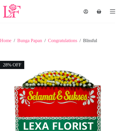
Home
/
Bunga Papan
/
Congratulations
/
Blissful
28% OFF