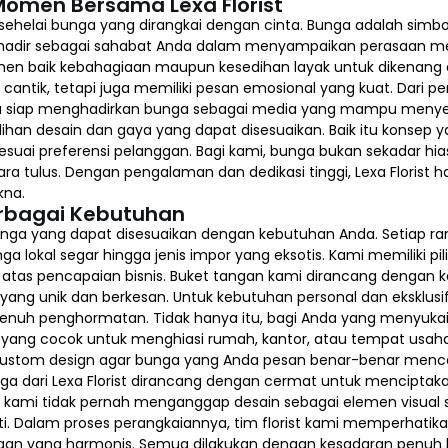
Momen Bersama Lexa Florist
lai bunga yang dirangkai dengan cinta. Bunga adalah simbol
st hadir sebagai sahabat Anda dalam menyampaikan perasaan mel
n baik kebahagiaan maupun kesedihan layak untuk dikenang da
ntik, tetapi juga memiliki pesan emosional yang kuat. Dari per
elalu siap menghadirkan bunga sebagai media yang mampu meny
lihan desain dan gaya yang dapat disesuaikan. Baik itu konsep 
sesuai preferensi pelanggan. Bagi kami, bunga bukan sekadar hi
cara tulus. Dengan pengalaman dan dedikasi tinggi, Lexa Floris
kna.
erbagai Kebutuhan
 bunga yang dapat disesuaikan dengan kebutuhan Anda. Setiap r
bunga lokal segar hingga jenis impor yang eksotis. Kami memiliki
s pencapaian bisnis. Buket tangan kami dirancang dengan keuni
yang unik dan berkesan. Untuk kebutuhan personal dan eksklusif,
enuh penghormatan. Tidak hanya itu, bagi Anda yang menyukai
a yang cocok untuk menghiasi rumah, kantor, atau tempat usah
n custom design agar bunga yang Anda pesan benar-benar menc
ga dari Lexa Florist dirancang dengan cermat untuk mencipta
tu, kami tidak pernah menganggap desain sebagai elemen visual
. Dalam proses perangkaiannya, tim florist kami memperhatikan s
taan yang harmonis. Semua dilakukan dengan kesadaran penuh 