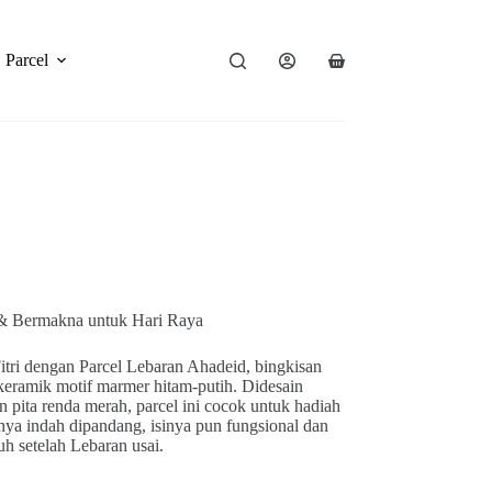
Parcel
 & Bermakna untuk Hari Raya
itri dengan Parcel Lebaran Ahadeid, bingkisan
g keramik motif marmer hitam-putih. Didesain
 pita renda merah, parcel ini cocok untuk hadiah
hanya indah dipandang, isinya pun fungsional dan
h setelah Lebaran usai.