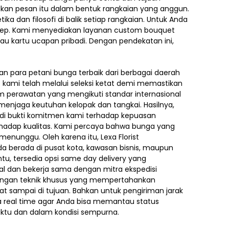
dkan pesan itu dalam bentuk rangkaian yang anggun.
a dan filosofi di balik setiap rangkaian. Untuk Anda
sep. Kami menyediakan layanan custom bouquet
au kartu ucapan pribadi. Dengan pendekatan ini,
an para petani bunga terbaik dari berbagai daerah
kami telah melalui seleksi ketat demi memastikan
em perawatan yang mengikuti standar internasional
enjaga keutuhan kelopak dan tangkai. Hasilnya,
adi bukti komitmen kami terhadap kepuasan
terhadap kualitas. Kami percaya bahwa bunga yang
unggu. Oleh karena itu, Lexa Florist
a berada di pusat kota, kawasan bisnis, maupun
tu, tersedia opsi same day delivery yang
al dan bekerja sama dengan mitra ekspedisi
dengan teknik khusus yang mempertahankan
 sampai di tujuan. Bahkan untuk pengiriman jarak
a real time agar Anda bisa memantau status
aktu dan dalam kondisi sempurna.