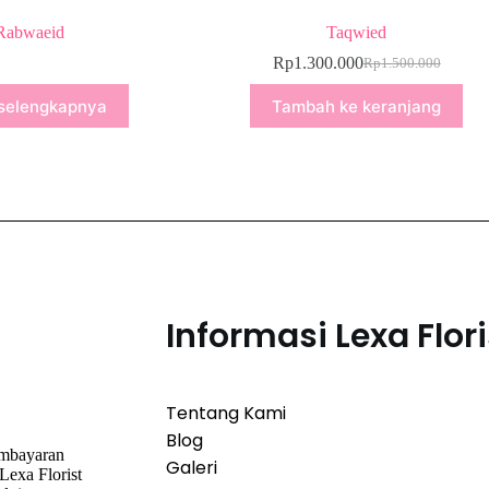
Rabwaeid
Taqwied
Rp
1.300.000
Rp
1.500.000
selengkapnya
Tambah ke keranjang
Informasi Lexa Flori
Tentang Kami
Blog
embayaran
Galeri
Lexa Florist