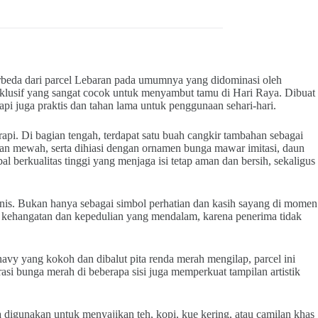
erbeda dari parcel Lebaran pada umumnya yang didominasi oleh
sklusif yang sangat cocok untuk menyambut tamu di Hari Raya. Dibuat
tapi juga praktis dan tahan lama untuk penggunaan sehari-hari.
 rapi. Di bagian tengah, terdapat satu buah cangkir tambahan sebagai
dan mewah, serta dihiasi dengan ornamen bunga mawar imitasi, daun
al berkualitas tinggi yang menjaga isi tetap aman dan bersih, sekaligus
bisnis. Bukan hanya sebagai simbol perhatian dan kasih sayang di momen
an kehangatan dan kepedulian yang mendalam, karena penerima tidak
vy yang kokoh dan dibalut pita renda merah mengilap, parcel ini
i bunga merah di beberapa sisi juga memperkuat tampilan artistik
isa digunakan untuk menyajikan teh, kopi, kue kering, atau camilan khas