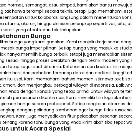
 rasa hormat, semangat, atau simpati, kami akan bantu mewuju
 tak hanya terampil secara teknis, tetapi juga memahami estetik
kesempatan untuk kolaborasi langsung dalam menentukan kon
utama, ukuran, hingga aksesori pelengkap seperti vas, pita, at
spresi yang otentik dan tak terlupakan.
Ketahanan Bunga
alitas bunga yang kami gunakan. Kami menjalin kerja sama deng
masok bunga impor pilihan. Setiap bunga yang masuk ke studio 
dak hanya memilih bunga terbaik, tetapi juga menerapkan sist
sesuai, hingga proses perakitan dengan teknik modern yang m
n tetap segar saat diterima. Ketahanan dan kualitas ini menj
lah hasil dari perhatian terhadap detail dan dedikasi tinggi 
n itu usai. Kami memahami bahwa momen istimewa tak bisa men
aman, dan menjangkau berbagai wilayah di Indonesia. Baik And
han Anda dengan kondisi yang tetap prima. Untuk wilayah terten
lah pemesanan dikonfirmasi. Kami memiliki tim logistik intern
riman bunga secara profesional. Setiap rangkaian dikemas 
engkap dengan pelindung tambahan agar bunga tidak rusak saat
enawan. Kami juga menyediakan fitur pelacakan pesanan secar
sa tenang karena tahu bunga yang Anda kirim akan tiba tepat w
sus untuk Acara Spesial