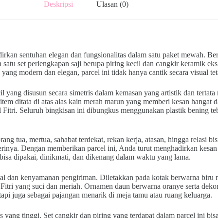
Deskripsi
Ulasan (0)
dirkan sentuhan elegan dan fungsionalitas dalam satu paket mewah. B
tu set perlengkapan saji berupa piring kecil dan cangkir keramik ek
yang modern dan elegan, parcel ini tidak hanya cantik secara visual te
il yang disusun secara simetris dalam kemasan yang artistik dan tertata
tem ditata di atas alas kain merah marun yang memberi kesan hangat 
ul Fitri. Seluruh bingkisan ini dibungkus menggunakan plastik bening teb
ang tua, mertua, sahabat terdekat, rekan kerja, atasan, hingga relasi 
emberinya. Dengan memberikan parcel ini, Anda turut menghadirkan kes
bisa dipakai, dinikmati, dan dikenang dalam waktu yang lama.
l dan kenyamanan pengiriman. Diletakkan pada kotak berwarna biru na
tri yang suci dan meriah. Ornamen daun berwarna oranye serta dekoras
tapi juga sebagai pajangan menarik di meja tamu atau ruang keluarga.
is yang tinggi. Set cangkir dan piring yang terdapat dalam parcel ini b