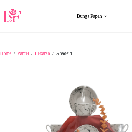
Bunga Papan
Home
/
Parcel
/
Lebaran
/
Ahadeid