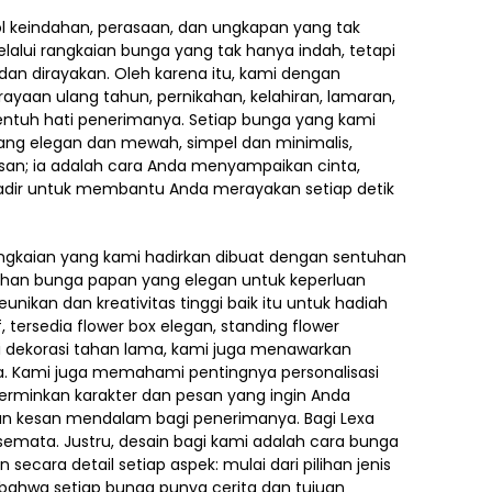
 keindahan, perasaan, dan ungkapan yang tak
alui rangkaian bunga yang tak hanya indah, tetapi
n dirayakan. Oleh karena itu, kami dengan
ayaan ulang tahun, pernikahan, kelahiran, lamaran,
entuh hati penerimanya. Setiap bunga yang kami
yang elegan dan mewah, simpel dan minimalis,
asan; ia adalah cara Anda menyampaikan cinta,
t hadir untuk membantu Anda merayakan setiap detik
angkaian yang kami hadirkan dibuat dengan sentuhan
 pilihan bunga papan yang elegan untuk keperluan
kan dan kreativitas tinggi baik itu untuk hadiah
 tersedia flower box elegan, standing flower
 dekorasi tahan lama, kami juga menawarkan
a. Kami juga memahami pentingnya personalisasi
erminkan karakter dan pesan yang ingin Anda
kan kesan mendalam bagi penerimanya. Bagi Lexa
 semata. Justru, desain bagi kami adalah cara bunga
ecara detail setiap aspek: mulai dari pilihan jenis
bahwa setiap bunga punya cerita dan tujuan