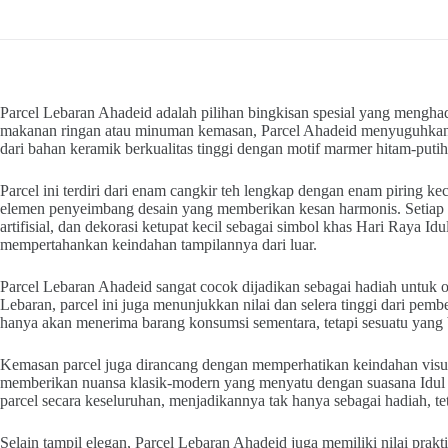
Parcel Lebaran Ahadeid adalah pilihan bingkisan spesial yang mengha
makanan ringan atau minuman kemasan, Parcel Ahadeid menyuguhkan sa
dari bahan keramik berkualitas tinggi dengan motif marmer hitam-putih 
Parcel ini terdiri dari enam cangkir teh lengkap dengan enam piring kec
elemen penyeimbang desain yang memberikan kesan harmonis. Setiap i
artifisial, dan dekorasi ketupat kecil sebagai simbol khas Hari Raya Id
mempertahankan keindahan tampilannya dari luar.
Parcel Lebaran Ahadeid sangat cocok dijadikan sebagai hadiah untuk or
Lebaran, parcel ini juga menunjukkan nilai dan selera tinggi dari p
hanya akan menerima barang konsumsi sementara, tetapi sesuatu yang 
Kemasan parcel juga dirancang dengan memperhatikan keindahan visua
memberikan nuansa klasik-modern yang menyatu dengan suasana Idul Fi
parcel secara keseluruhan, menjadikannya tak hanya sebagai hadiah, te
Selain tampil elegan, Parcel Lebaran Ahadeid juga memiliki nilai prakt