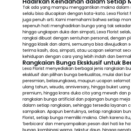
Hadirkan Keindahan dalam Setiap 
Tak ada yang mampu menggantikan makna dalam sehe
selalu bisa diucapkan dengan kata-kata. Lexa Flori
juga penuh arti. Kami memahami bahwa setiap mome
sepenuh hati menghadirkan bunga yang tak sekadar ca
hingga ungkapan duka dan simpati, Lexa Florist s
rangkai dibuat dengan sentuhan personal, dengan pi
hingga klasik dan alami, semuanya bisa diwujudkan 
terima kasih, doa, simpati, atau ucapan selamat se
kehidupan dengan cara yang lebih indah dan berma
Rangkaian Bunga Eksklusif untuk B
Lexa Florist menyediakan berbagai jenis rangkaian
eksklusif dan pilihan bunga berkualitas, mulai dari 
peresmian, belasungkawa, maupun ucapan selamat ata
ulang tahun, wisuda, anniversary, hingga buket uang 
premium, hingga krans duka cita yang mewah dan p
rangkaian bunga artificial dan pajangan bunga mej
dalam setiap rangkaian, sehingga tersedia layana
sampaikan. Apapun bentuknya, setiap rangkaian bun
Florist, setiap bunga memiliki makna. Oleh karena i
‘berbicara’ dan menyampaikan pesan dari hati ke hati
bunga, kombinasi warna, tekstur daun, hingga pena