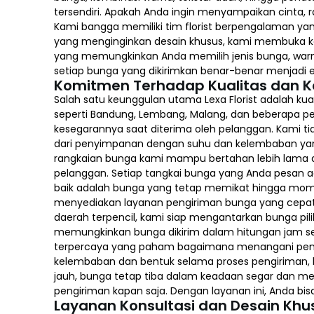
tersendiri. Apakah Anda ingin menyampaikan cinta,
Kami bangga memiliki tim florist berpengalaman yang
yang menginginkan desain khusus, kami membuka 
yang memungkinkan Anda memilih jenis bunga, warna 
setiap bunga yang dikirimkan benar-benar menjadi ek
Komitmen Terhadap Kualitas dan 
Salah satu keunggulan utama Lexa Florist adalah ku
seperti Bandung, Lembang, Malang, dan beberapa pe
kesegarannya saat diterima oleh pelanggan. Kami ti
dari penyimpanan dengan suhu dan kelembaban yang 
rangkaian bunga kami mampu bertahan lebih lama da
pelanggan. Setiap tangkai bunga yang Anda pesan ada
baik adalah bunga yang tetap memikat hingga mome
menyediakan layanan pengiriman bunga yang cepat, 
daerah terpencil, kami siap mengantarkan bunga pili
memungkinkan bunga dikirim dalam hitungan jam sete
terpercaya yang paham bagaimana menangani pengi
kelembaban dan bentuk selama proses pengiriman, l
jauh, bunga tetap tiba dalam keadaan segar dan m
pengiriman kapan saja. Dengan layanan ini, Anda bi
Layanan Konsultasi dan Desain Khu