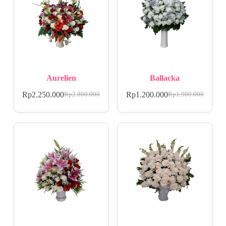
Aurelien
Ballacka
Rp
2.250.000
Rp
1.200.000
Rp
2.800.000
Rp
1.900.000