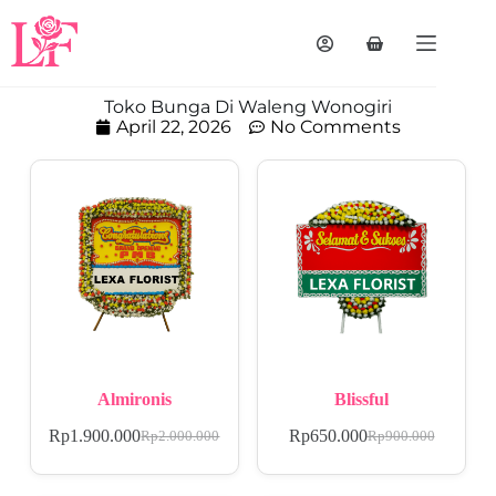
Toko Bunga Di Waleng Wonogiri
April 22, 2026
No Comments
Almironis
Blissful
Rp
1.900.000
Rp
650.000
Rp
2.000.000
Rp
900.000