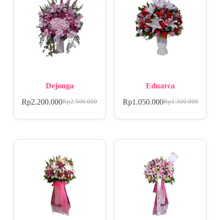
Dejonga
Eduarca
Rp
2.200.000
Rp
1.050.000
Rp
2.500.000
Rp
1.300.000