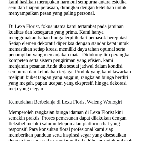
kami hasilkan merupakan harmoni sempurna antara estetika
seni dan luapan perasaan, dirangkai dengan ketelitian untuk
menyampaikan pesan yang paling personal.
Di Lexa Florist, fokus utama kami tertambat pada jaminan
kualitas dan kesegaran yang prima. Kami hanya
menggunakan bahan bunga terpilih dari pemasok bereputasi.
Setiap elemen dekoratif diperiksa dengan standar ketat untuk
memastikan setiap kreasi memiliki daya tahan optimal serta
penampilan yang memanjakan mata. Didukung tim perangkai
kompeten serta sistem pengiriman yang efisien, kami
menjamin pesanan Anda tiba sesuai jadwal dalam kondisi
sempurna dan keindahan terjaga. Produk yang kami tawarkan
meliputi buket tangan yang anggun, rangkaian bunga berdiri
yang megah, papan ucapan yang ekspresif, hingga dekorasi
meja yang elegan.
Kemudahan Berbelanja di Lexa Florist Waleng Wonogiri
Memperoleh rangkaian bunga idaman di Lexa Florist kini
semakin praktis. Proses pemesanan dapat dilakukan dengan
fleksibel melalui saluran telepon atau platform chat yang
responsif. Para konsultan floral profesional kami siap
memberikan panduan serta inspirasi segar yang disesuaikan
dengan tema acara dan anggaran Anda. Khusus untuk wilayah