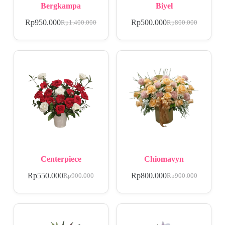
Bergkampa
Biyel
Rp
950.000
Rp
500.000
Rp
1.400.000
Rp
800.000
Centerpiece
Chiomavyn
Rp
550.000
Rp
800.000
Rp
900.000
Rp
900.000