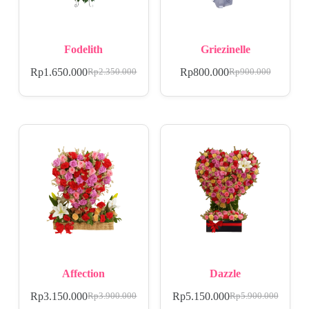
Fodelith
Griezinelle
Rp
1.650.000
Rp
800.000
Rp
2.350.000
Rp
900.000
Affection
Dazzle
Rp
3.150.000
Rp
5.150.000
Rp
3.900.000
Rp
5.900.000