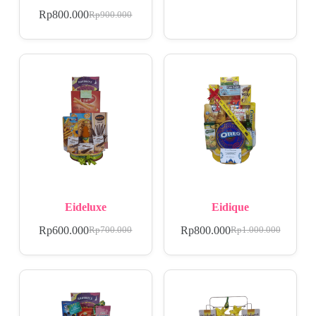
Rp
800.000
Rp
900.000
Eideluxe
Eidique
Rp
600.000
Rp
800.000
Rp
700.000
Rp
1.000.000