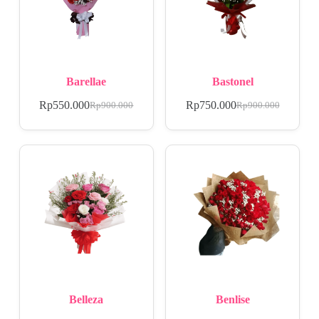
Barellae
Bastonel
Rp
550.000
Rp
750.000
Rp
900.000
Rp
900.000
Belleza
Benlise