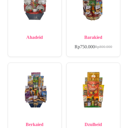
Ahadeid
Barakied
Rp
750.000
Rp
800.000
Berkaied
Dzulheid