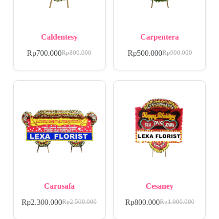
Caldentesy
Carpentera
Rp
700.000
Rp
500.000
Rp
800.000
Rp
900.000
Carusafa
Cesaney
Rp
2.300.000
Rp
800.000
Rp
2.500.000
Rp
1.000.000