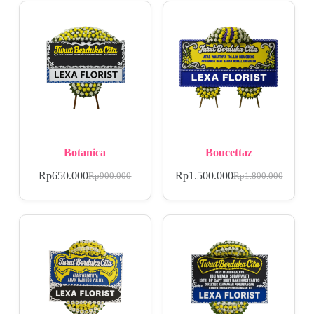
Botanica
Boucettaz
Rp
650.000
Rp
1.500.000
Rp
900.000
Rp
1.800.000