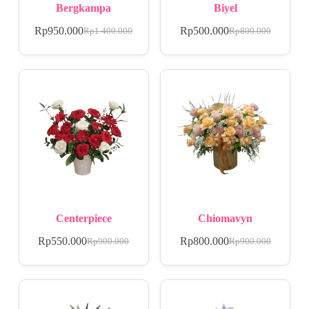
Bergkampa
Biyel
Rp
950.000
Rp
500.000
Rp
1.400.000
Rp
800.000
Centerpiece
Chiomavyn
Rp
550.000
Rp
800.000
Rp
900.000
Rp
900.000