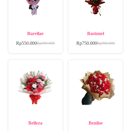
Barellae
Bastonel
Rp
550.000
Rp
750.000
Rp
900.000
Rp
900.000
Belleza
Benlise