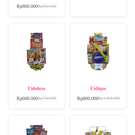
Rp
800.000
Rp
900.000
Eideluxe
Eidique
Rp
600.000
Rp
800.000
Rp
700.000
Rp
1.000.000