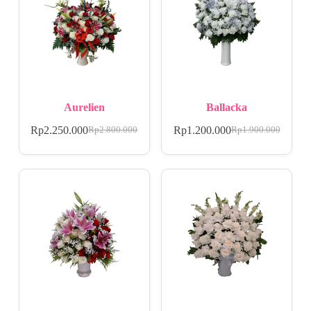
Aurelien
Ballacka
Rp
2.250.000
Rp
1.200.000
Rp
2.800.000
Rp
1.900.000