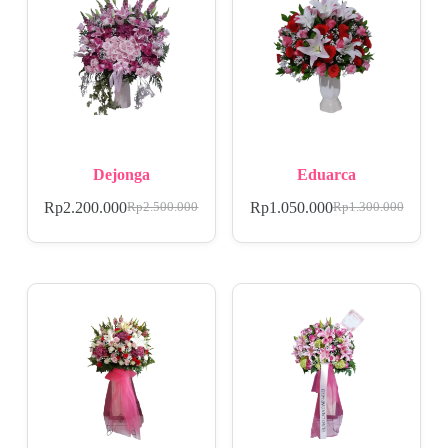
Dejonga
Eduarca
Rp
2.200.000
Rp
1.050.000
Rp
2.500.000
Rp
1.300.000