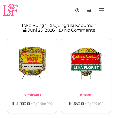
Toko Bunga Di Ujungrusi Kebumen
Juni 25, 2026
No Comments
Almironis
Blissful
Rp
1.900.000
Rp
650.000
Rp
2.000.000
Rp
900.000