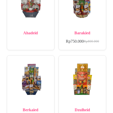
Ahadeid
Barakied
Rp
750.000
Rp
800.000
Berkaied
Dzulheid