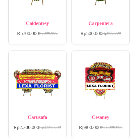
Caldentesy
Carpentera
Rp
700.000
Rp
500.000
Rp
800.000
Rp
900.000
Carusafa
Cesaney
Rp
2.300.000
Rp
800.000
Rp
2.500.000
Rp
1.000.000