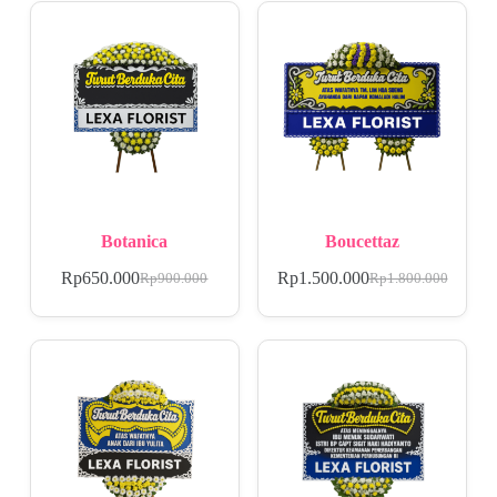
Botanica
Boucettaz
Rp
650.000
Rp
1.500.000
Rp
900.000
Rp
1.800.000