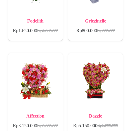
Fodelith
Griezinelle
Rp
1.650.000
Rp
800.000
Rp
2.350.000
Rp
900.000
Affection
Dazzle
Rp
3.150.000
Rp
5.150.000
Rp
3.900.000
Rp
5.900.000