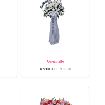
Griezinelle
Rp
800.000
00
Rp
900.000