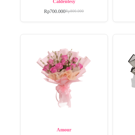
Caldentesy
Rp
700.000
Rp
800.000
Amour