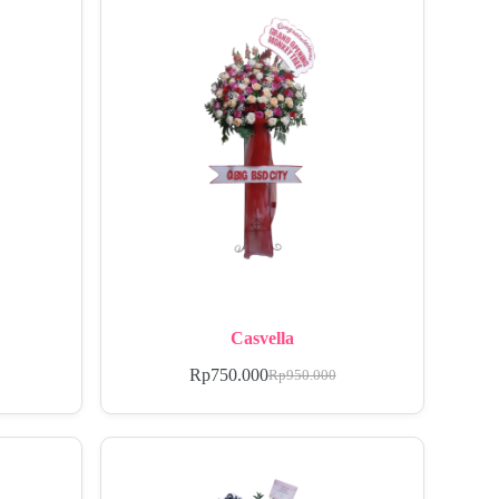
Casvella
Rp
750.000
Rp
950.000