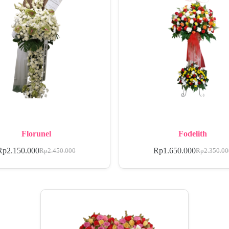
Florunel
Fodelith
Rp
2.150.000
Rp
1.650.000
Rp
2.450.000
Rp
2.350.0