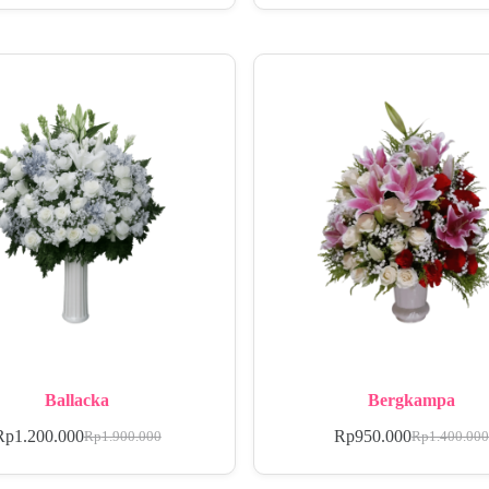
Ballacka
Bergkampa
Rp
1.200.000
Rp
950.000
Rp
1.900.000
Rp
1.400.00