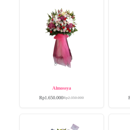
Almossya
Rp
1.650.000
Rp
2.350.000