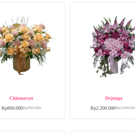
Chiomavyn
Dejonga
Rp
800.000
Rp
2.200.000
Rp
900.000
Rp
2.500.0