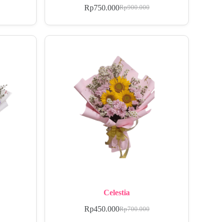
Rp
750.000
Rp
900.000
Celestia
Rp
450.000
Rp
700.000