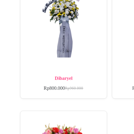
Dibaryel
Rp
800.000
Rp
960.000