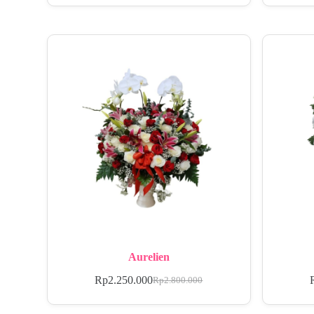
Aurelien
Rp
2.250.000
Rp
2.800.000