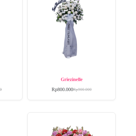
Griezinelle
Rp
800.000
00
Rp
900.000