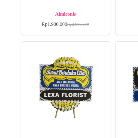
Almironis
Rp
1.900.000
Rp
2.000.000