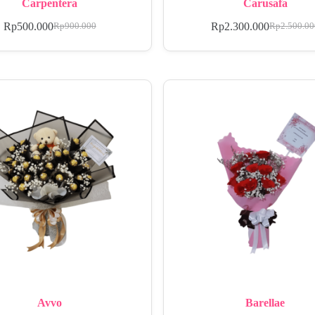
Carpentera
Carusafa
Rp
500.000
Rp
2.300.000
Rp
900.000
Rp
2.500.0
Avvo
Barellae