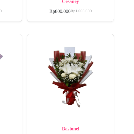
Cesaney
Rp
800.000
00
Rp
1.000.000
Bastonel