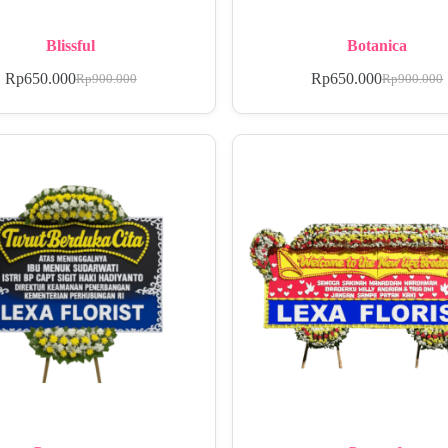
Blissful
Botanica
Rp
650.000
Rp
650.000
Rp
900.000
Rp
900.000