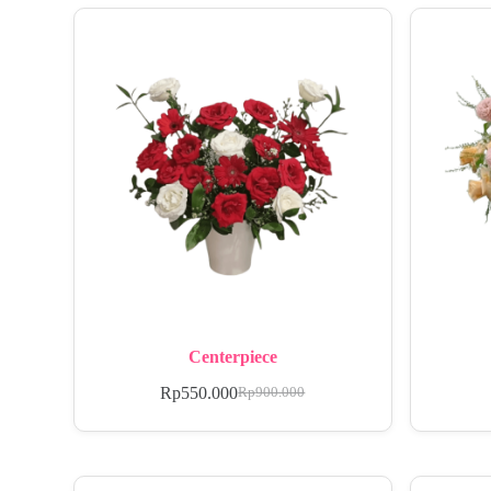
Centerpiece
Rp
550.000
Rp
900.000