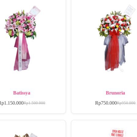
Batissya
Brunoria
Rp
1.150.000
Rp
750.000
Rp
1.500.000
Rp
950.000