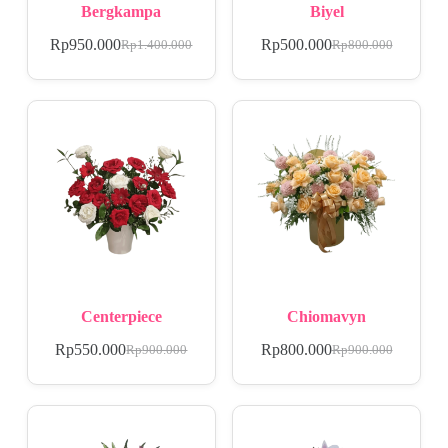
Bergkampa
Biyel
Rp
950.000
Rp
500.000
Rp
1.400.000
Rp
800.000
Centerpiece
Chiomavyn
Rp
550.000
Rp
800.000
Rp
900.000
Rp
900.000