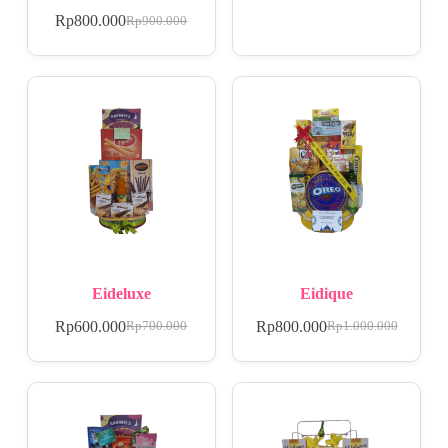
Rp
800.000
Rp
900.000
Eideluxe
Eidique
Rp
600.000
Rp
800.000
Rp
700.000
Rp
1.000.000