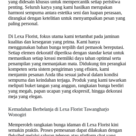
yang didesain khusus untuk mempercantik setiap peristiwa
penting. Seluruh karya yang kami hasilkan merupakan
harmoni sempurna antara estetika seni dan luapan perasaan,
dirangkai dengan ketelitian untuk menyampaikan pesan yang
paling personal.
Di Lexa Florist, fokus utama kami tertambat pada jaminan
kualitas dan kesegaran yang prima. Kami hanya
menggunakan bahan bunga terpilih dari pemasok bereputasi.
Setiap elemen dekoratif diperiksa dengan standar ketat untuk
memastikan setiap kreasi memiliki daya tahan optimal serta
penampilan yang memanjakan mata. Didukung tim perangkai
kompeten serta sistem pengiriman yang efisien, kami
menjamin pesanan Anda tiba sesuai jadwal dalam kondisi
sempurna dan keindahan terjaga. Produk yang kami tawarkan
meliputi buket tangan yang anggun, rangkaian bunga berdiri
yang megah, papan ucapan yang ekspresif, hingga dekorasi
meja yang elegan.
Kemudahan Berbelanja di Lexa Florist Tawangharjo
Wonogiri
Memperoleh rangkaian bunga idaman di Lexa Florist kini
semakin praktis. Proses pemesanan dapat dilakukan dengan
fleksibel melalui saluran telepon atau platform chat yang