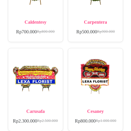
Caldentesy
Carpentera
Rp
700.000
Rp
500.000
Rp
800.000
Rp
900.000
Carusafa
Cesaney
Rp
2.300.000
Rp
800.000
Rp
2.500.000
Rp
1.000.000