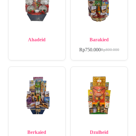
Ahadeid
Barakied
Rp
750.000
Rp
800.000
Berkaied
Dzulheid