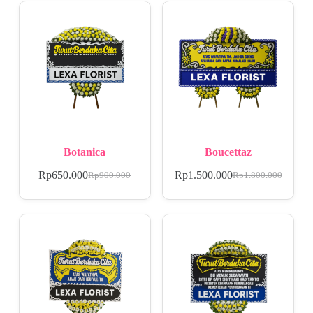
Botanica
Boucettaz
Rp
650.000
Rp
1.500.000
Rp
900.000
Rp
1.800.000