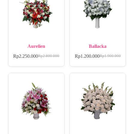
Aurelien
Ballacka
Rp
2.250.000
Rp
1.200.000
Rp
2.800.000
Rp
1.900.000