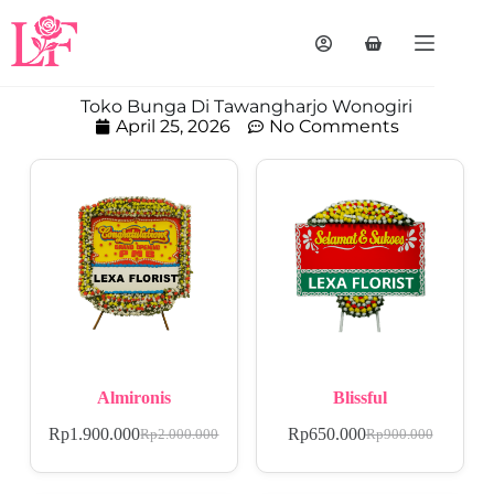
Toko Bunga Di Tawangharjo Wonogiri
April 25, 2026
No Comments
Almironis
Blissful
Rp
1.900.000
Rp
650.000
Rp
2.000.000
Rp
900.000