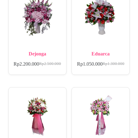
Dejonga
Eduarca
Rp
2.200.000
Rp
1.050.000
Rp
2.500.000
Rp
1.300.000