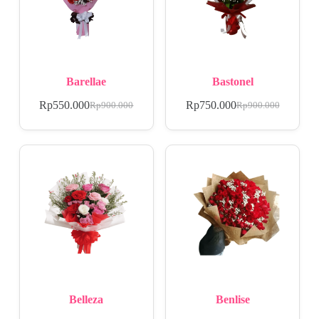
Barellae
Bastonel
Rp
550.000
Rp
750.000
Rp
900.000
Rp
900.000
Belleza
Benlise