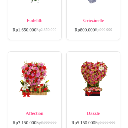
Fodelith
Griezinelle
Rp
1.650.000
Rp
800.000
Rp
2.350.000
Rp
900.000
Affection
Dazzle
Rp
3.150.000
Rp
5.150.000
Rp
3.900.000
Rp
5.900.000