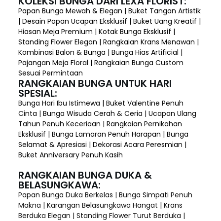
KOLEKSI BUNGA DARI LEXA FLORIST:
Papan Bunga Mewah & Elegan | Buket Tangan Artistik
| Desain Papan Ucapan Eksklusif | Buket Uang Kreatif |
Hiasan Meja Premium | Kotak Bunga Eksklusif |
Standing Flower Elegan | Rangkaian Krans Menawan |
Kombinasi Balon & Bunga | Bunga Hias Artificial |
Pajangan Meja Floral | Rangkaian Bunga Custom
Sesuai Permintaan
RANGKAIAN BUNGA UNTUK HARI
SPESIAL:
Bunga Hari Ibu Istimewa | Buket Valentine Penuh
Cinta | Bunga Wisuda Cerah & Ceria | Ucapan Ulang
Tahun Penuh Keceriaan | Rangkaian Pernikahan
Eksklusif | Bunga Lamaran Penuh Harapan | Bunga
Selamat & Apresiasi | Dekorasi Acara Peresmian |
Buket Anniversary Penuh Kasih
RANGKAIAN BUNGA DUKA &
BELASUNGKAWA:
Papan Bunga Duka Berkelas | Bunga Simpati Penuh
Makna | Karangan Belasungkawa Hangat | Krans
Berduka Elegan | Standing Flower Turut Berduka |