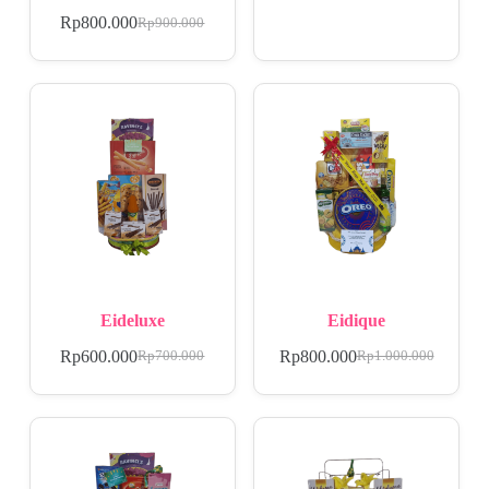
Rp
800.000
Rp
900.000
Eideluxe
Eidique
Rp
600.000
Rp
800.000
Rp
700.000
Rp
1.000.000