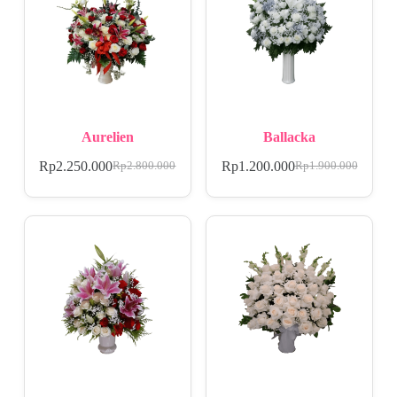
Aurelien
Ballacka
Rp
2.250.000
Rp
1.200.000
Rp
2.800.000
Rp
1.900.000