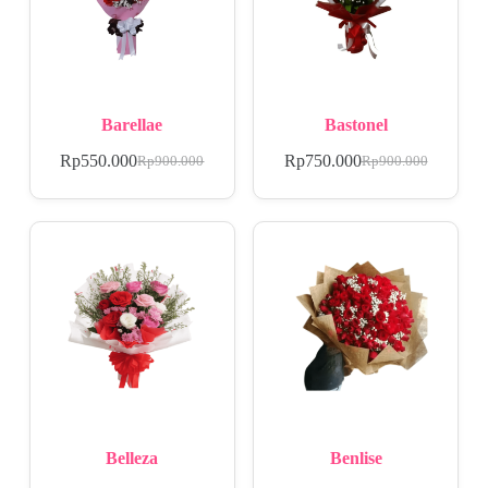
Barellae
Bastonel
Rp
550.000
Rp
750.000
Rp
900.000
Rp
900.000
Belleza
Benlise