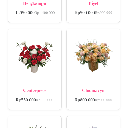
Bergkampa
Biyel
Rp
950.000
Rp
500.000
Rp
1.400.000
Rp
800.000
Centerpiece
Chiomavyn
Rp
550.000
Rp
800.000
Rp
900.000
Rp
900.000