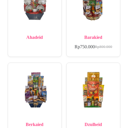
Ahadeid
Barakied
Rp
750.000
Rp
800.000
Berkaied
Dzulheid