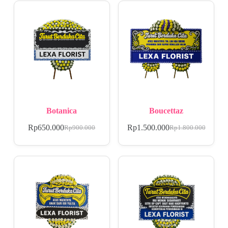
Botanica
Boucettaz
Rp
650.000
Rp
1.500.000
Rp
900.000
Rp
1.800.000