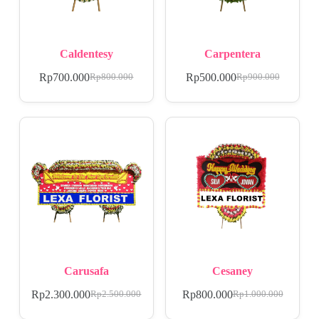
Caldentesy
Carpentera
Rp
700.000
Rp
500.000
Rp
800.000
Rp
900.000
Carusafa
Cesaney
Rp
2.300.000
Rp
800.000
Rp
2.500.000
Rp
1.000.000