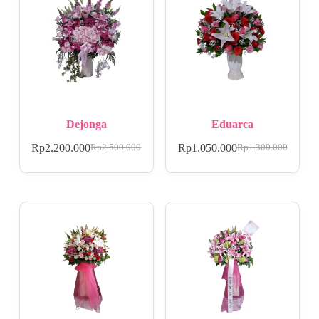
Dejonga
Eduarca
Rp
2.200.000
Rp
1.050.000
Rp
2.500.000
Rp
1.300.000