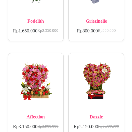
Fodelith
Griezinelle
Rp
1.650.000
Rp
800.000
Rp
2.350.000
Rp
900.000
Affection
Dazzle
Rp
3.150.000
Rp
5.150.000
Rp
3.900.000
Rp
5.900.000