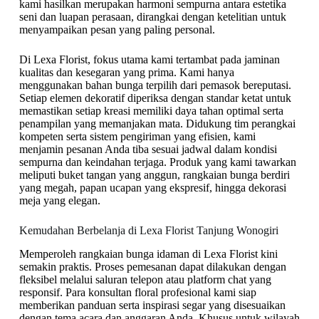
kami hasilkan merupakan harmoni sempurna antara estetika
seni dan luapan perasaan, dirangkai dengan ketelitian untuk
menyampaikan pesan yang paling personal.
Di Lexa Florist, fokus utama kami tertambat pada jaminan
kualitas dan kesegaran yang prima. Kami hanya
menggunakan bahan bunga terpilih dari pemasok bereputasi.
Setiap elemen dekoratif diperiksa dengan standar ketat untuk
memastikan setiap kreasi memiliki daya tahan optimal serta
penampilan yang memanjakan mata. Didukung tim perangkai
kompeten serta sistem pengiriman yang efisien, kami
menjamin pesanan Anda tiba sesuai jadwal dalam kondisi
sempurna dan keindahan terjaga. Produk yang kami tawarkan
meliputi buket tangan yang anggun, rangkaian bunga berdiri
yang megah, papan ucapan yang ekspresif, hingga dekorasi
meja yang elegan.
Kemudahan Berbelanja di Lexa Florist Tanjung Wonogiri
Memperoleh rangkaian bunga idaman di Lexa Florist kini
semakin praktis. Proses pemesanan dapat dilakukan dengan
fleksibel melalui saluran telepon atau platform chat yang
responsif. Para konsultan floral profesional kami siap
memberikan panduan serta inspirasi segar yang disesuaikan
dengan tema acara dan anggaran Anda. Khusus untuk wilayah