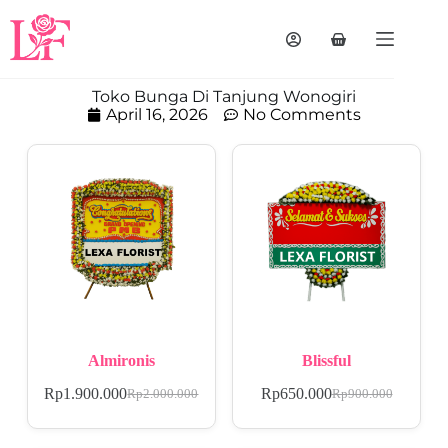
Toko Bunga Di Tanjung Wonogiri
April 16, 2026
No Comments
Almironis
Blissful
Rp
1.900.000
Rp
650.000
Rp
2.000.000
Rp
900.000