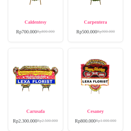
Caldentesy
Carpentera
Rp
700.000
Rp
500.000
Rp
800.000
Rp
900.000
Carusafa
Cesaney
Rp
2.300.000
Rp
800.000
Rp
2.500.000
Rp
1.000.000