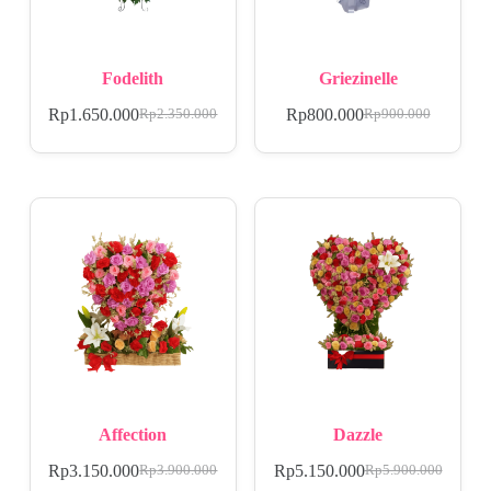
Fodelith
Griezinelle
Rp
1.650.000
Rp
800.000
Rp
2.350.000
Rp
900.000
Affection
Dazzle
Rp
3.150.000
Rp
5.150.000
Rp
3.900.000
Rp
5.900.000