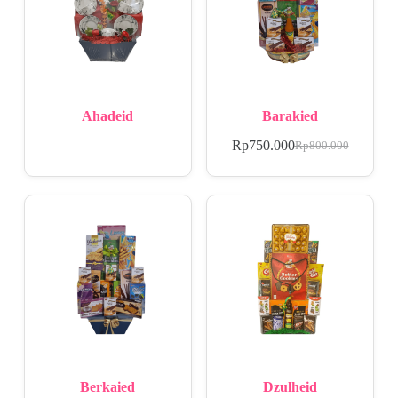
Ahadeid
Barakied
Rp
750.000
Rp
800.000
Berkaied
Dzulheid