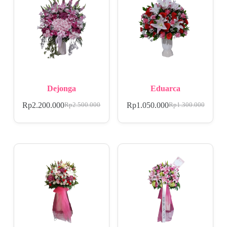
Dejonga
Eduarca
Rp
2.200.000
Rp
1.050.000
Rp
2.500.000
Rp
1.300.000