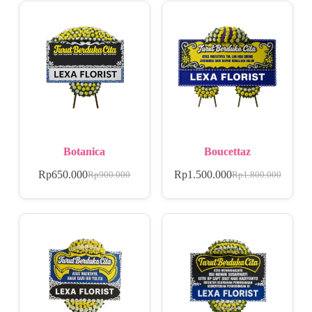
Botanica
Boucettaz
Rp
650.000
Rp
1.500.000
Rp
900.000
Rp
1.800.000