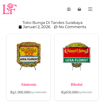
Toko Bunga Di Tandes Surabaya
Januari 2, 2026
No Comments
Almironis
Blissful
Rp
1.900.000
Rp
650.000
Rp
2.000.000
Rp
900.000