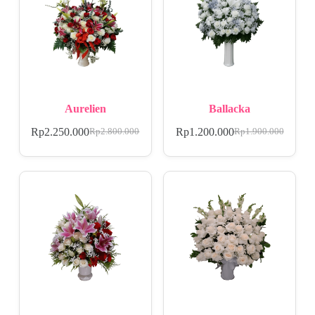
Aurelien
Ballacka
Rp
2.250.000
Rp
1.200.000
Rp
2.800.000
Rp
1.900.000