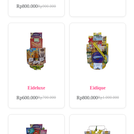
Rp
800.000
Rp
900.000
Eideluxe
Eidique
Rp
600.000
Rp
800.000
Rp
700.000
Rp
1.000.000