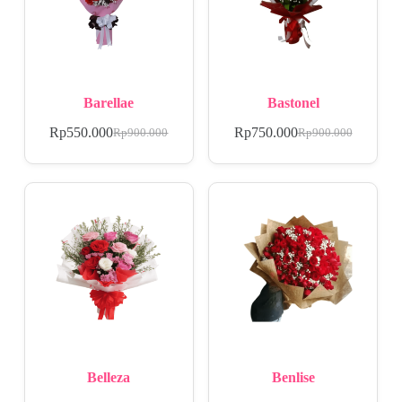
Barellae
Bastonel
Rp
550.000
Rp
750.000
Rp
900.000
Rp
900.000
Belleza
Benlise