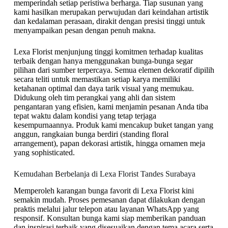
memperindah setiap peristiwa berharga. Tiap susunan yang
kami hasilkan merupakan perwujudan dari keindahan artistik
dan kedalaman perasaan, dirakit dengan presisi tinggi untuk
menyampaikan pesan dengan penuh makna.
Lexa Florist menjunjung tinggi komitmen terhadap kualitas
terbaik dengan hanya menggunakan bunga-bunga segar
pilihan dari sumber terpercaya. Semua elemen dekoratif dipilih
secara teliti untuk memastikan setiap karya memiliki
ketahanan optimal dan daya tarik visual yang memukau.
Didukung oleh tim perangkai yang ahli dan sistem
pengantaran yang efisien, kami menjamin pesanan Anda tiba
tepat waktu dalam kondisi yang tetap terjaga
kesempurnaannya. Produk kami mencakup buket tangan yang
anggun, rangkaian bunga berdiri (standing floral
arrangement), papan dekorasi artistik, hingga ornamen meja
yang sophisticated.
Kemudahan Berbelanja di Lexa Florist Tandes Surabaya
Memperoleh karangan bunga favorit di Lexa Florist kini
semakin mudah. Proses pemesanan dapat dilakukan dengan
praktis melalui jalur telepon atau layanan WhatsApp yang
responsif. Konsultan bunga kami siap memberikan panduan
dan inspirasi terbaik yang disesuaikan dengan tema acara serta