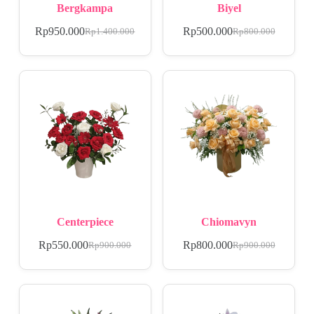
Bergkampa
Biyel
Rp
950.000
Rp
500.000
Rp
1.400.000
Rp
800.000
Centerpiece
Chiomavyn
Rp
550.000
Rp
800.000
Rp
900.000
Rp
900.000