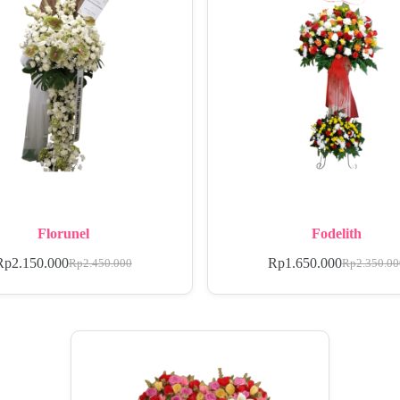
Florunel
Fodelith
Rp
2.150.000
Rp
1.650.000
Rp
2.450.000
Rp
2.350.0