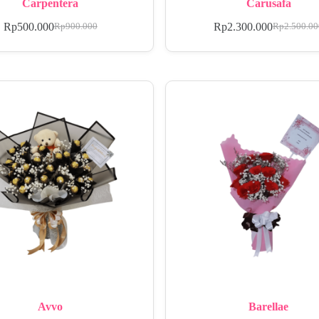
Carpentera
Carusafa
Rp
500.000
Rp
2.300.000
Rp
900.000
Rp
2.500.0
Avvo
Barellae