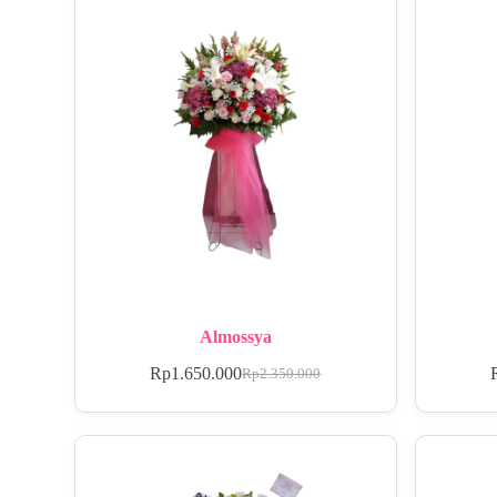
Almossya
Rp
1.650.000
Rp
2.350.000