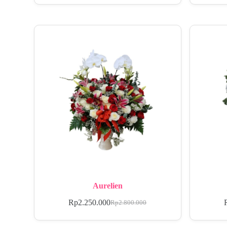
Aurelien
Rp
2.250.000
Rp
2.800.000