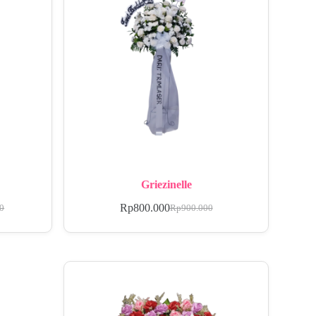
Griezinelle
Rp
800.000
00
Rp
900.000