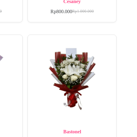
Cesaney
Rp
800.000
00
Rp
1.000.000
Bastonel