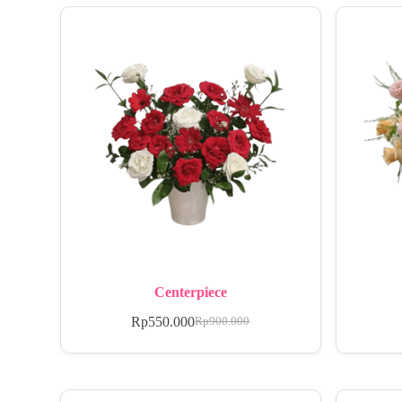
Centerpiece
Rp
550.000
Rp
900.000