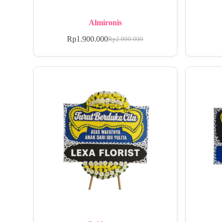
Almironis
Rp
1.900.000
Rp
2.000.000