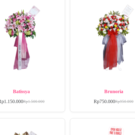
Batissya
Brunoria
Rp
1.150.000
Rp
750.000
Rp
1.500.000
Rp
950.000