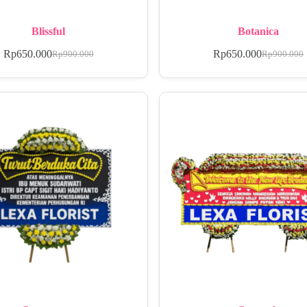
Blissful
Botanica
Rp
650.000
Rp
650.000
Rp
900.000
Rp
900.000