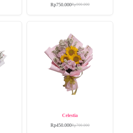
Rp
750.000
Rp
900.000
Celestia
Rp
450.000
Rp
700.000