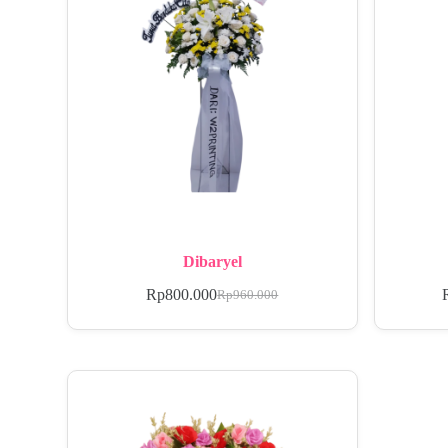
Dibaryel
Rp
800.000
Rp
960.000