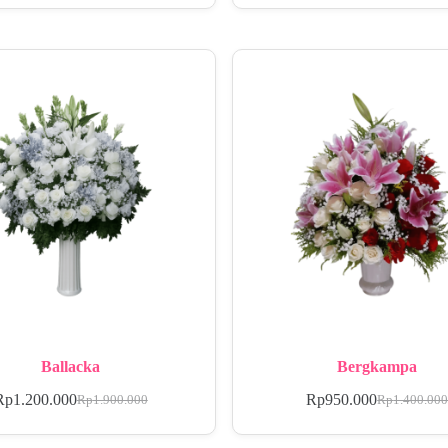
Ballacka
Bergkampa
Rp
1.200.000
Rp
950.000
Rp
1.900.000
Rp
1.400.00