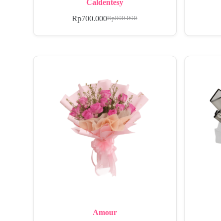
Caldentesy
Rp
700.000
Rp
800.000
Amour