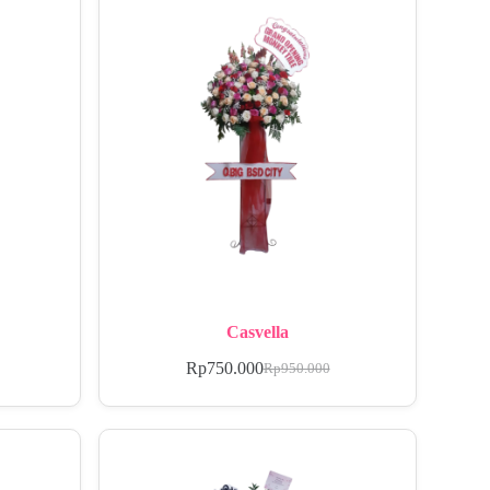
Casvella
Rp
750.000
Rp
950.000