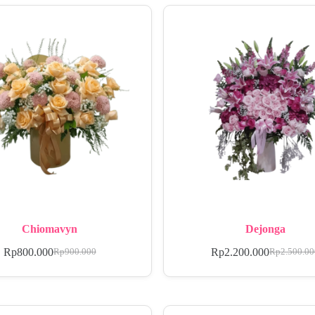
Chiomavyn
Dejonga
Rp
800.000
Rp
2.200.000
Rp
900.000
Rp
2.500.0