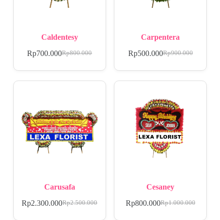
Caldentesy
Carpentera
Rp
700.000
Rp
500.000
Rp
800.000
Rp
900.000
Carusafa
Cesaney
Rp
2.300.000
Rp
800.000
Rp
2.500.000
Rp
1.000.000