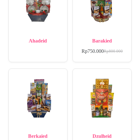
Ahadeid
Barakied
Rp
750.000
Rp
800.000
Berkaied
Dzulheid