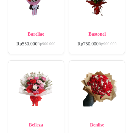
Barellae
Bastonel
Rp
550.000
Rp
750.000
Rp
900.000
Rp
900.000
Belleza
Benlise