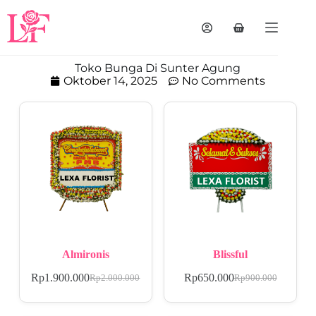
Toko Bunga Di Sunter Agung
Oktober 14, 2025
No Comments
Almironis
Blissful
Rp
1.900.000
Rp
650.000
Rp
2.000.000
Rp
900.000