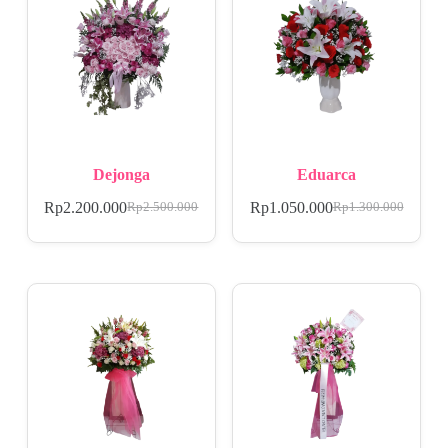
Dejonga
Eduarca
Rp
2.200.000
Rp
1.050.000
Rp
2.500.000
Rp
1.300.000