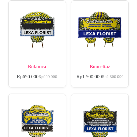
Botanica
Boucettaz
Rp
650.000
Rp
1.500.000
Rp
900.000
Rp
1.800.000