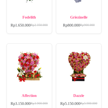
Fodelith
Griezinelle
Rp
1.650.000
Rp
800.000
Rp
2.350.000
Rp
900.000
Affection
Dazzle
Rp
3.150.000
Rp
5.150.000
Rp
3.900.000
Rp
5.900.000