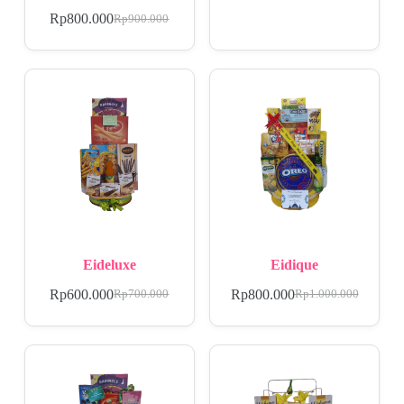
Rp
800.000
Rp
900.000
Eideluxe
Eidique
Rp
600.000
Rp
800.000
Rp
700.000
Rp
1.000.000