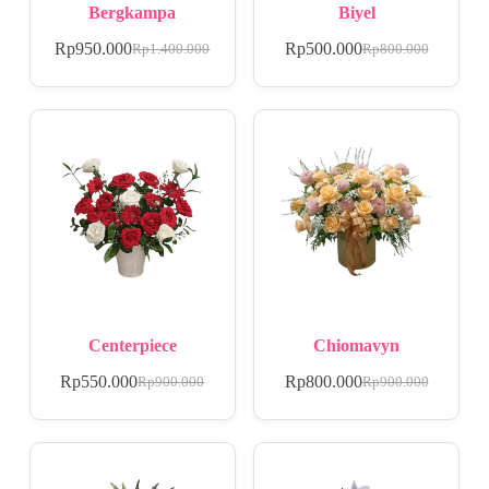
Bergkampa
Biyel
Rp
950.000
Rp
500.000
Rp
1.400.000
Rp
800.000
Centerpiece
Chiomavyn
Rp
550.000
Rp
800.000
Rp
900.000
Rp
900.000