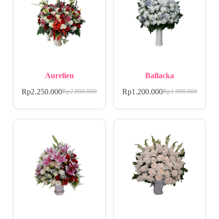
Aurelien
Ballacka
Rp
2.250.000
Rp
1.200.000
Rp
2.800.000
Rp
1.900.000