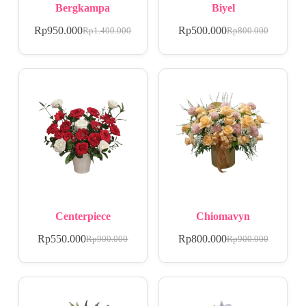
Bergkampa
Biyel
Rp
950.000
Rp
500.000
Rp
1.400.000
Rp
800.000
Centerpiece
Chiomavyn
Rp
550.000
Rp
800.000
Rp
900.000
Rp
900.000