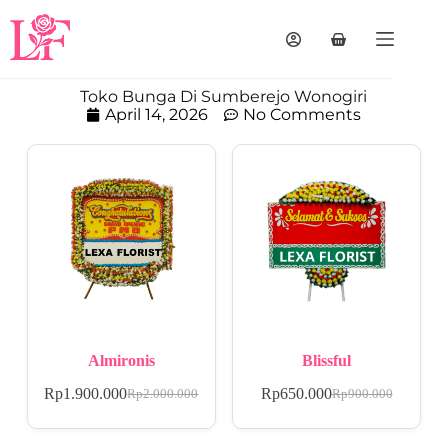
Toko Bunga Di Sumberejo Wonogiri
April 14, 2026
No Comments
Almironis
Blissful
Rp
1.900.000
Rp
650.000
Rp
2.000.000
Rp
900.000