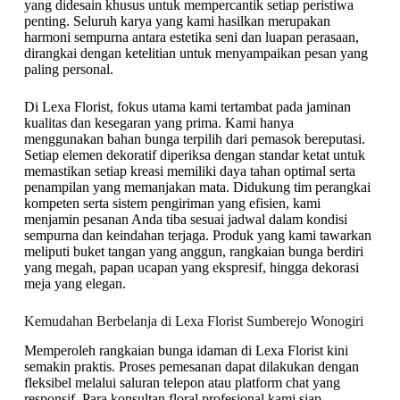
yang didesain khusus untuk mempercantik setiap peristiwa
penting. Seluruh karya yang kami hasilkan merupakan
harmoni sempurna antara estetika seni dan luapan perasaan,
dirangkai dengan ketelitian untuk menyampaikan pesan yang
paling personal.
Di Lexa Florist, fokus utama kami tertambat pada jaminan
kualitas dan kesegaran yang prima. Kami hanya
menggunakan bahan bunga terpilih dari pemasok bereputasi.
Setiap elemen dekoratif diperiksa dengan standar ketat untuk
memastikan setiap kreasi memiliki daya tahan optimal serta
penampilan yang memanjakan mata. Didukung tim perangkai
kompeten serta sistem pengiriman yang efisien, kami
menjamin pesanan Anda tiba sesuai jadwal dalam kondisi
sempurna dan keindahan terjaga. Produk yang kami tawarkan
meliputi buket tangan yang anggun, rangkaian bunga berdiri
yang megah, papan ucapan yang ekspresif, hingga dekorasi
meja yang elegan.
Kemudahan Berbelanja di Lexa Florist Sumberejo Wonogiri
Memperoleh rangkaian bunga idaman di Lexa Florist kini
semakin praktis. Proses pemesanan dapat dilakukan dengan
fleksibel melalui saluran telepon atau platform chat yang
responsif. Para konsultan floral profesional kami siap