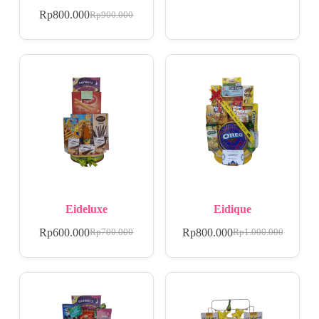
Rp
800.000
Rp
900.000
Eideluxe
Eidique
Rp
600.000
Rp
800.000
Rp
700.000
Rp
1.000.000