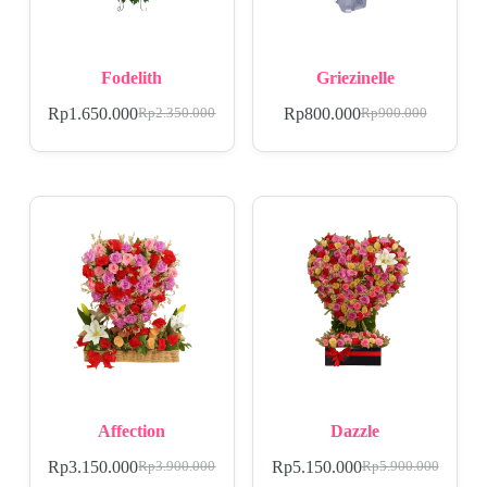
Fodelith
Griezinelle
Rp
1.650.000
Rp
800.000
Rp
2.350.000
Rp
900.000
Affection
Dazzle
Rp
3.150.000
Rp
5.150.000
Rp
3.900.000
Rp
5.900.000