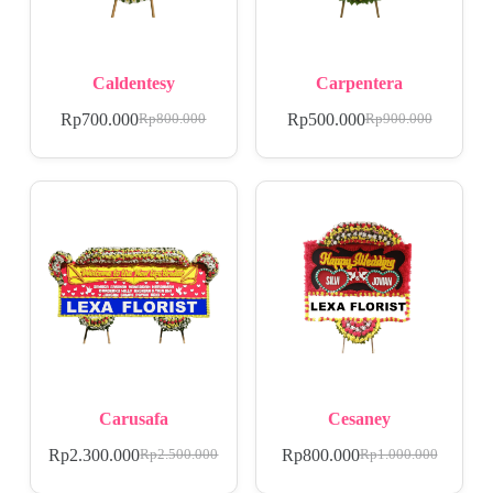
Caldentesy
Carpentera
Rp
700.000
Rp
500.000
Rp
800.000
Rp
900.000
Carusafa
Cesaney
Rp
2.300.000
Rp
800.000
Rp
2.500.000
Rp
1.000.000