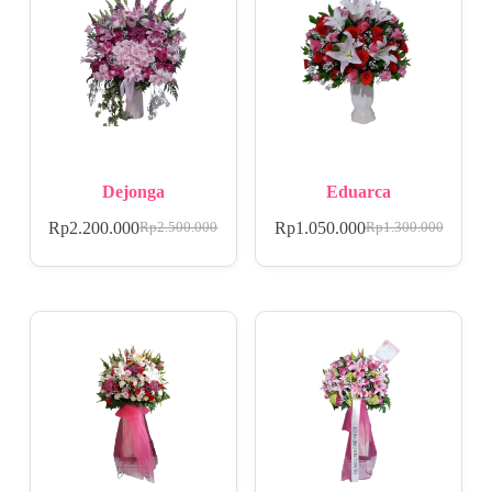
Dejonga
Eduarca
Rp
2.200.000
Rp
1.050.000
Rp
2.500.000
Rp
1.300.000