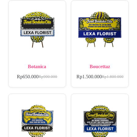
Botanica
Boucettaz
Rp
650.000
Rp
1.500.000
Rp
900.000
Rp
1.800.000