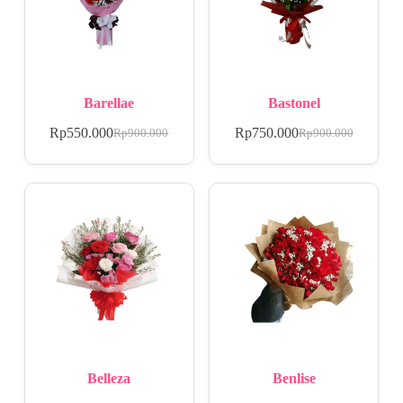
Barellae
Bastonel
Rp
550.000
Rp
750.000
Rp
900.000
Rp
900.000
Belleza
Benlise