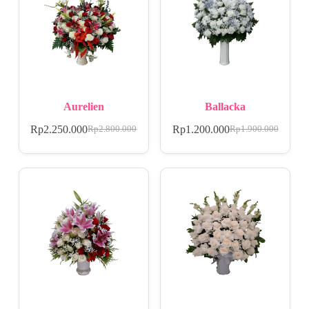
Aurelien
Ballacka
Rp
2.250.000
Rp
1.200.000
Rp
2.800.000
Rp
1.900.000