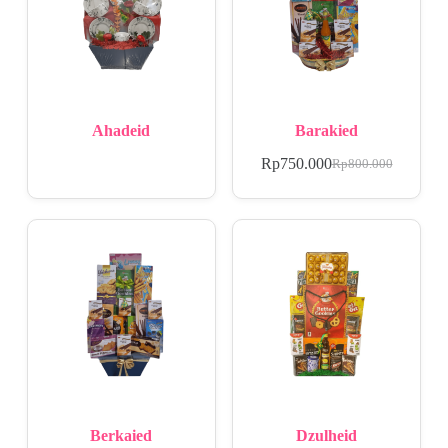
Ahadeid
Barakied
Rp
750.000
Rp
800.000
Berkaied
Dzulheid