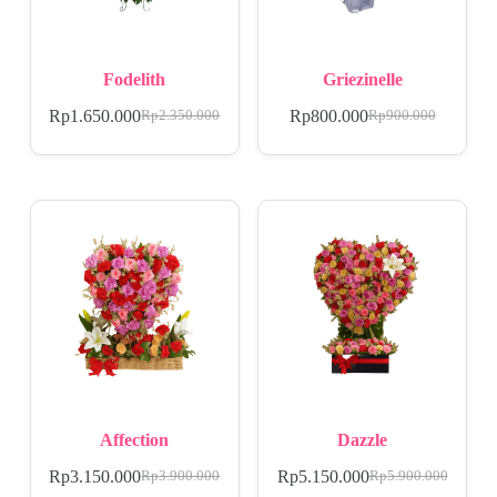
Fodelith
Griezinelle
Rp
1.650.000
Rp
800.000
Rp
2.350.000
Rp
900.000
Affection
Dazzle
Rp
3.150.000
Rp
5.150.000
Rp
3.900.000
Rp
5.900.000