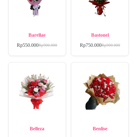
Barellae
Bastonel
Rp
550.000
Rp
750.000
Rp
900.000
Rp
900.000
Belleza
Benlise