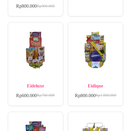
Rp
800.000
Rp
900.000
Eideluxe
Eidique
Rp
600.000
Rp
800.000
Rp
700.000
Rp
1.000.000