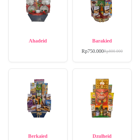
Ahadeid
Barakied
Rp
750.000
Rp
800.000
Berkaied
Dzulheid