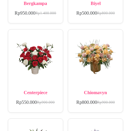
Bergkampa
Biyel
Rp
950.000
Rp
500.000
Rp
1.400.000
Rp
800.000
Centerpiece
Chiomavyn
Rp
550.000
Rp
800.000
Rp
900.000
Rp
900.000