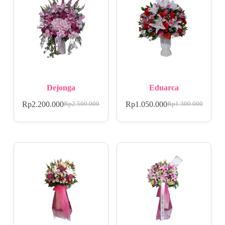
Dejonga
Eduarca
Rp
2.200.000
Rp
1.050.000
Rp
2.500.000
Rp
1.300.000