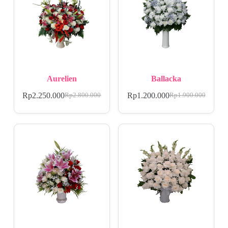
Aurelien
Ballacka
Rp
2.250.000
Rp
1.200.000
Rp
2.800.000
Rp
1.900.000