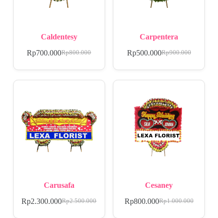
Caldentesy
Carpentera
Rp
700.000
Rp
500.000
Rp
800.000
Rp
900.000
Carusafa
Cesaney
Rp
2.300.000
Rp
800.000
Rp
2.500.000
Rp
1.000.000