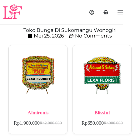
Toko Bunga Di Sukomangu Wonogiri
Mei 25, 2026
No Comments
Almironis
Blissful
Rp
1.900.000
Rp
650.000
Rp
2.000.000
Rp
900.000