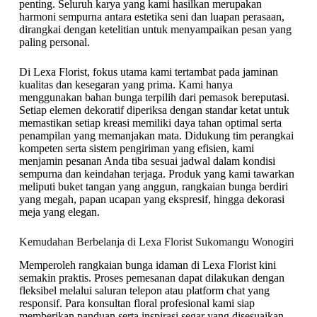
penting. Seluruh karya yang kami hasilkan merupakan
harmoni sempurna antara estetika seni dan luapan perasaan,
dirangkai dengan ketelitian untuk menyampaikan pesan yang
paling personal.
Di Lexa Florist, fokus utama kami tertambat pada jaminan
kualitas dan kesegaran yang prima. Kami hanya
menggunakan bahan bunga terpilih dari pemasok bereputasi.
Setiap elemen dekoratif diperiksa dengan standar ketat untuk
memastikan setiap kreasi memiliki daya tahan optimal serta
penampilan yang memanjakan mata. Didukung tim perangkai
kompeten serta sistem pengiriman yang efisien, kami
menjamin pesanan Anda tiba sesuai jadwal dalam kondisi
sempurna dan keindahan terjaga. Produk yang kami tawarkan
meliputi buket tangan yang anggun, rangkaian bunga berdiri
yang megah, papan ucapan yang ekspresif, hingga dekorasi
meja yang elegan.
Kemudahan Berbelanja di Lexa Florist Sukomangu Wonogiri
Memperoleh rangkaian bunga idaman di Lexa Florist kini
semakin praktis. Proses pemesanan dapat dilakukan dengan
fleksibel melalui saluran telepon atau platform chat yang
responsif. Para konsultan floral profesional kami siap
memberikan panduan serta inspirasi segar yang disesuaikan