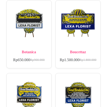
Botanica
Boucettaz
Rp
650.000
Rp
1.500.000
Rp
900.000
Rp
1.800.000