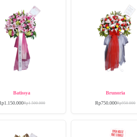
Batissya
Brunoria
Rp
1.150.000
Rp
750.000
Rp
1.500.000
Rp
950.000