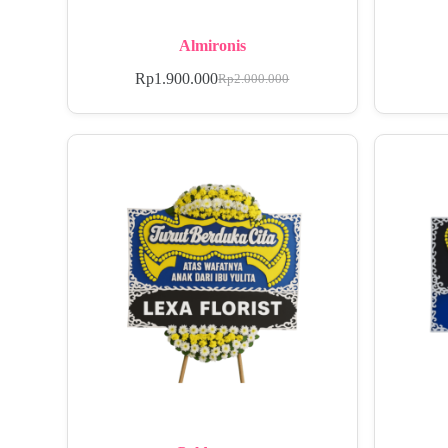
Almironis
Rp
1.900.000
Rp
2.000.000