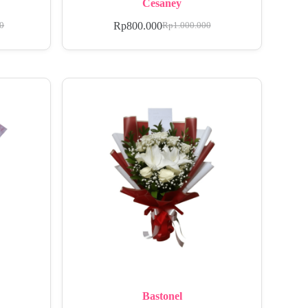
Cesaney
Rp
800.000
00
Rp
1.000.000
Bastonel