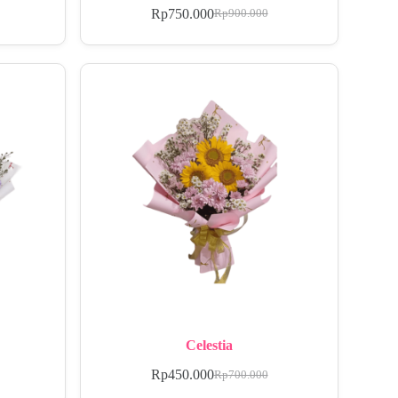
Rp
750.000
Rp
900.000
Celestia
Rp
450.000
Rp
700.000