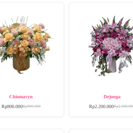
Chiomavyn
Dejonga
Rp
800.000
Rp
2.200.000
Rp
900.000
Rp
2.500.0