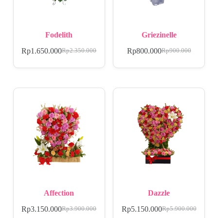
Fodelith
Griezinelle
Rp
1.650.000
Rp
800.000
Rp
2.350.000
Rp
900.000
Affection
Dazzle
Rp
3.150.000
Rp
5.150.000
Rp
3.900.000
Rp
5.900.000