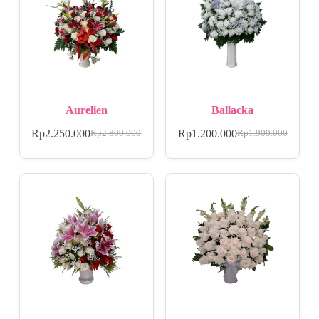
Aurelien
Ballacka
Rp
2.250.000
Rp
1.200.000
Rp
2.800.000
Rp
1.900.000