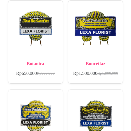
Botanica
Boucettaz
Rp
650.000
Rp
1.500.000
Rp
900.000
Rp
1.800.000