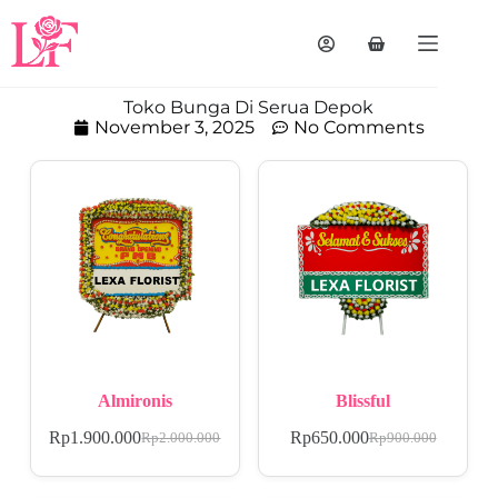
Toko Bunga Di Serua Depok
November 3, 2025
No Comments
Almironis
Blissful
Rp
1.900.000
Rp
650.000
Rp
2.000.000
Rp
900.000