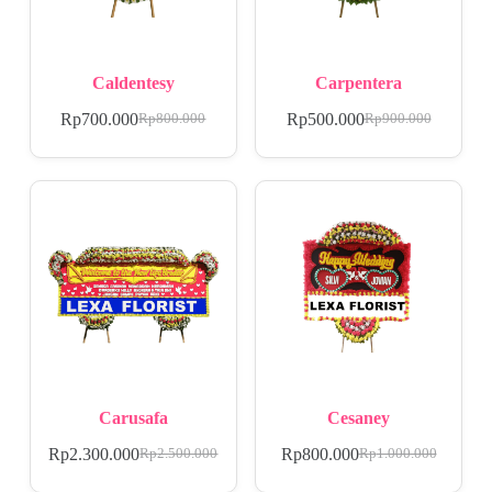
Caldentesy
Carpentera
Rp
700.000
Rp
500.000
Rp
800.000
Rp
900.000
Carusafa
Cesaney
Rp
2.300.000
Rp
800.000
Rp
2.500.000
Rp
1.000.000