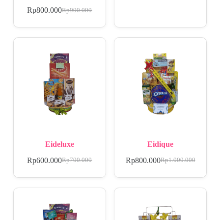
Rp
800.000
Rp
900.000
Eideluxe
Eidique
Rp
600.000
Rp
800.000
Rp
700.000
Rp
1.000.000