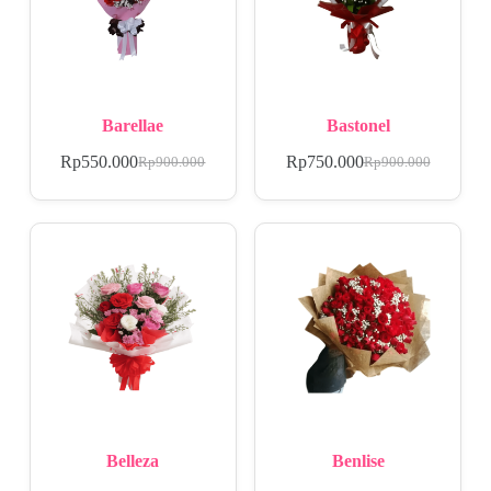
Barellae
Bastonel
Rp
550.000
Rp
750.000
Rp
900.000
Rp
900.000
Belleza
Benlise