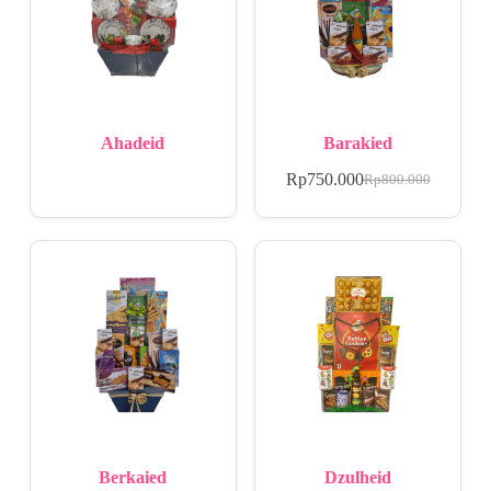
Ahadeid
Barakied
Rp
750.000
Rp
800.000
Berkaied
Dzulheid