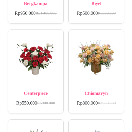
Bergkampa
Biyel
Rp
950.000
Rp
500.000
Rp
1.400.000
Rp
800.000
Centerpiece
Chiomavyn
Rp
550.000
Rp
800.000
Rp
900.000
Rp
900.000