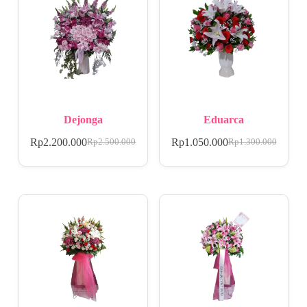
Dejonga
Eduarca
Rp
2.200.000
Rp
1.050.000
Rp
2.500.000
Rp
1.300.000