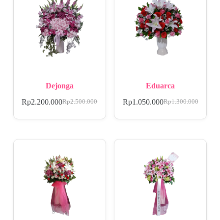
Dejonga
Eduarca
Rp
2.200.000
Rp
1.050.000
Rp
2.500.000
Rp
1.300.000