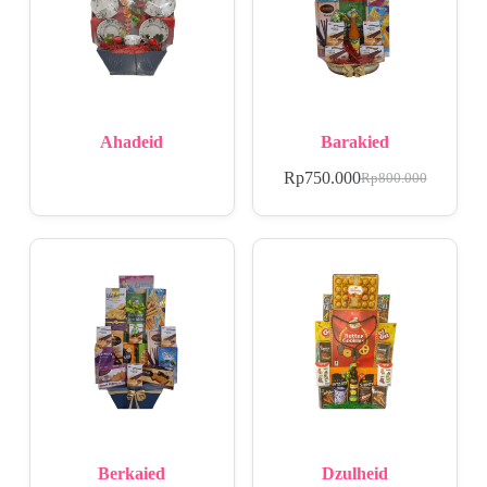
Ahadeid
Barakied
Rp
750.000
Rp
800.000
Berkaied
Dzulheid