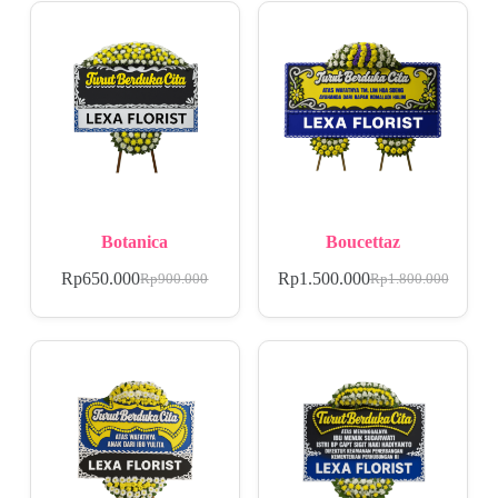
Botanica
Boucettaz
Rp
650.000
Rp
1.500.000
Rp
900.000
Rp
1.800.000