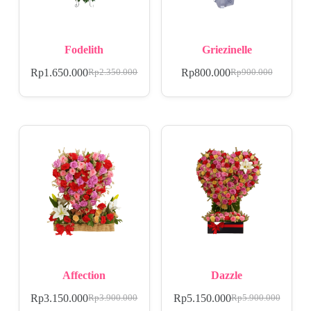
Fodelith
Griezinelle
Rp
1.650.000
Rp
800.000
Rp
2.350.000
Rp
900.000
Affection
Dazzle
Rp
3.150.000
Rp
5.150.000
Rp
3.900.000
Rp
5.900.000