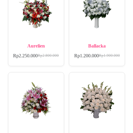
Aurelien
Ballacka
Rp
2.250.000
Rp
1.200.000
Rp
2.800.000
Rp
1.900.000