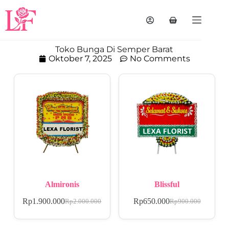
Toko Bunga Di Semper Barat
Oktober 7, 2025
No Comments
Almironis
Blissful
Rp
1.900.000
Rp
650.000
Rp
2.000.000
Rp
900.000