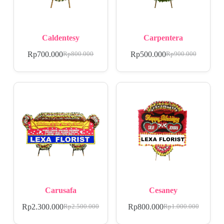
Caldentesy
Carpentera
Rp
700.000
Rp
500.000
Rp
800.000
Rp
900.000
Carusafa
Cesaney
Rp
2.300.000
Rp
800.000
Rp
2.500.000
Rp
1.000.000