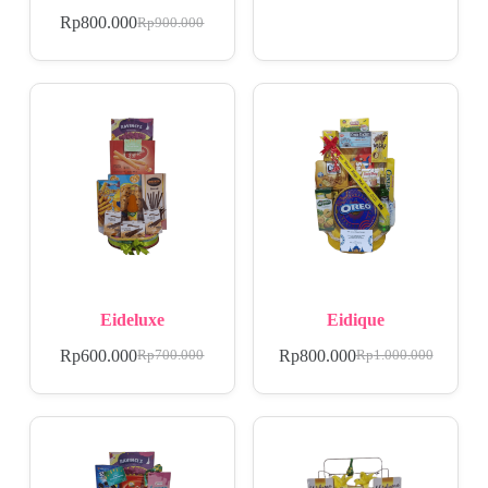
Rp
800.000
Rp
900.000
Eideluxe
Eidique
Rp
600.000
Rp
800.000
Rp
700.000
Rp
1.000.000