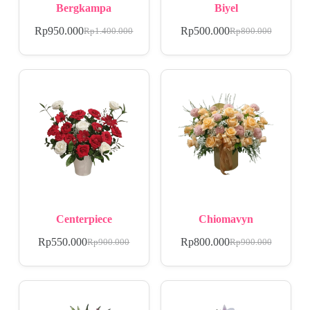
Bergkampa
Biyel
Rp
950.000
Rp
500.000
Rp
1.400.000
Rp
800.000
Centerpiece
Chiomavyn
Rp
550.000
Rp
800.000
Rp
900.000
Rp
900.000