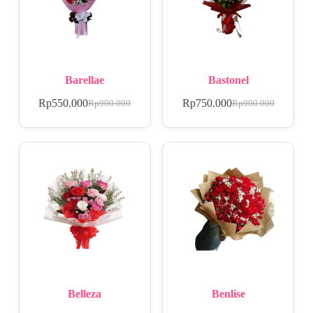
Barellae
Bastonel
Rp
550.000
Rp
750.000
Rp
900.000
Rp
900.000
Belleza
Benlise