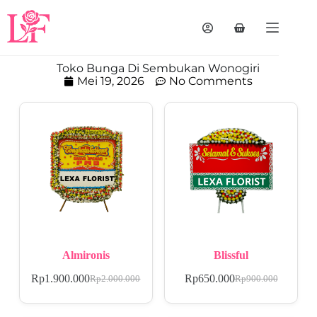
Toko Bunga Di Sembukan Wonogiri
Mei 19, 2026
No Comments
Almironis
Blissful
Rp
1.900.000
Rp
650.000
Rp
2.000.000
Rp
900.000