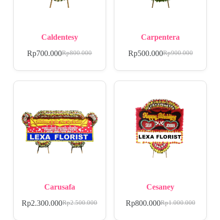
Caldentesy
Carpentera
Rp
700.000
Rp
500.000
Rp
800.000
Rp
900.000
Carusafa
Cesaney
Rp
2.300.000
Rp
800.000
Rp
2.500.000
Rp
1.000.000