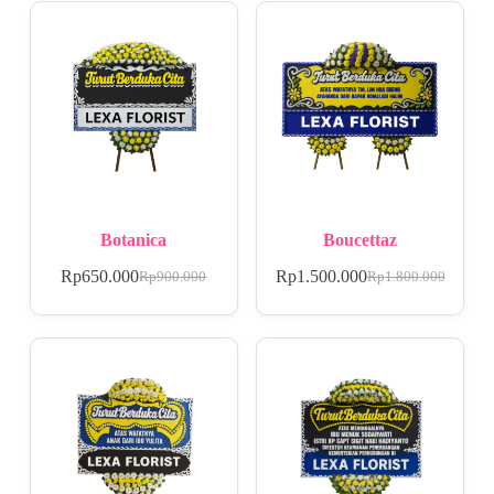
Botanica
Boucettaz
Rp
650.000
Rp
1.500.000
Rp
900.000
Rp
1.800.000