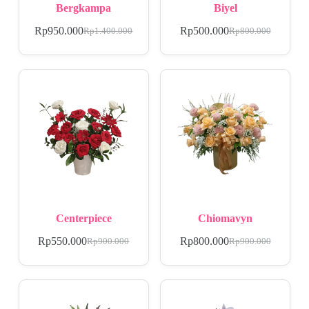
Bergkampa
Biyel
Rp
950.000
Rp
500.000
Rp
1.400.000
Rp
800.000
Centerpiece
Chiomavyn
Rp
550.000
Rp
800.000
Rp
900.000
Rp
900.000