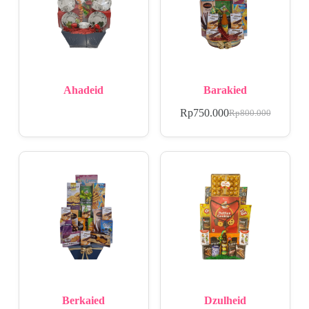
Ahadeid
Barakied
Rp
750.000
Rp
800.000
Berkaied
Dzulheid