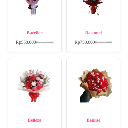
Barellae
Bastonel
Rp
550.000
Rp
750.000
Rp
900.000
Rp
900.000
Belleza
Benlise