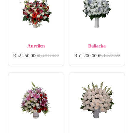
Aurelien
Ballacka
Rp
2.250.000
Rp
1.200.000
Rp
2.800.000
Rp
1.900.000