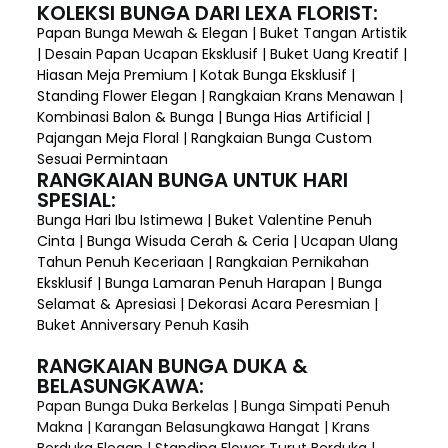
KOLEKSI BUNGA DARI LEXA FLORIST:
Papan Bunga Mewah & Elegan | Buket Tangan Artistik
| Desain Papan Ucapan Eksklusif | Buket Uang Kreatif |
Hiasan Meja Premium | Kotak Bunga Eksklusif |
Standing Flower Elegan | Rangkaian Krans Menawan |
Kombinasi Balon & Bunga | Bunga Hias Artificial |
Pajangan Meja Floral | Rangkaian Bunga Custom
Sesuai Permintaan
RANGKAIAN BUNGA UNTUK HARI
SPESIAL:
Bunga Hari Ibu Istimewa | Buket Valentine Penuh
Cinta | Bunga Wisuda Cerah & Ceria | Ucapan Ulang
Tahun Penuh Keceriaan | Rangkaian Pernikahan
Eksklusif | Bunga Lamaran Penuh Harapan | Bunga
Selamat & Apresiasi | Dekorasi Acara Peresmian |
Buket Anniversary Penuh Kasih
RANGKAIAN BUNGA DUKA &
BELASUNGKAWA:
Papan Bunga Duka Berkelas | Bunga Simpati Penuh
Makna | Karangan Belasungkawa Hangat | Krans
Berduka Elegan | Standing Flower Turut Berduka |