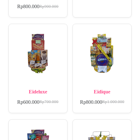
Rp
800.000
Rp
900.000
Eideluxe
Eidique
Rp
600.000
Rp
800.000
Rp
700.000
Rp
1.000.000