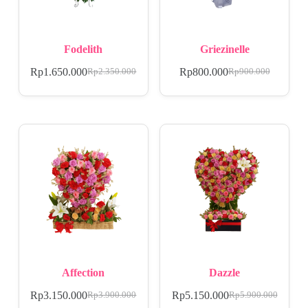
Fodelith
Griezinelle
Rp
1.650.000
Rp
800.000
Rp
2.350.000
Rp
900.000
Affection
Dazzle
Rp
3.150.000
Rp
5.150.000
Rp
3.900.000
Rp
5.900.000