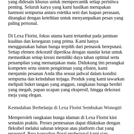
yang didesain khusus untuk mempercantik setiap peristiwa
penting. Seluruh karya yang kami hasilkan merupakan
harmoni sempurna antara estetika seni dan luapan perasaan,
dirangkai dengan ketelitian untuk menyampaikan pesan yang
paling personal.
Di Lexa Florist, fokus utama kami tertambat pada jaminan
kualitas dan kesegaran yang prima. Kami hanya
menggunakan bahan bunga terpilih dari pemasok bereputasi.
Setiap elemen dekoratif diperiksa dengan standar ketat untuk
memastikan setiap kreasi memiliki daya tahan optimal serta
penampilan yang memanjakan mata. Didukung tim perangkai
kompeten serta sistem pengiriman yang efisien, kami
menjamin pesanan Anda tiba sesuai jadwal dalam kondisi
sempurna dan keindahan terjaga. Produk yang kami tawarkan
meliputi buket tangan yang anggun, rangkaian bunga berdiri
yang megah, papan ucapan yang ekspresif, hingga dekorasi
meja yang elegan.
Kemudahan Berbelanja di Lexa Florist Sembukan Wonogiri
Memperoleh rangkaian bunga idaman di Lexa Florist kini
semakin praktis. Proses pemesanan dapat dilakukan dengan
fleksibel melalui saluran telepon atau platform chat yang
responsif. Para konsultan floral profesional kami siap