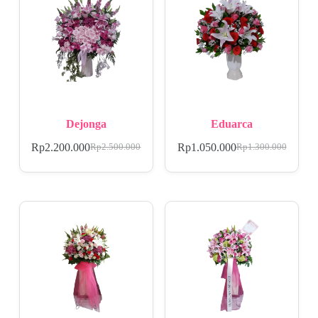
Dejonga
Eduarca
Rp
2.200.000
Rp
1.050.000
Rp
2.500.000
Rp
1.300.000