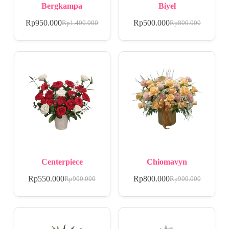
Bergkampa
Biyel
Rp
950.000
Rp
500.000
Rp
1.400.000
Rp
800.000
Centerpiece
Chiomavyn
Rp
550.000
Rp
800.000
Rp
900.000
Rp
900.000