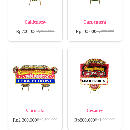
Caldentesy
Carpentera
Rp
700.000
Rp
500.000
Rp
800.000
Rp
900.000
Carusafa
Cesaney
Rp
2.300.000
Rp
800.000
Rp
2.500.000
Rp
1.000.000