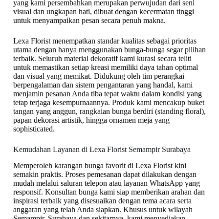
yang kami persembahkan merupakan perwujudan dari seni
visual dan ungkapan hati, dibuat dengan kecermatan tinggi
untuk menyampaikan pesan secara penuh makna.
Lexa Florist menempatkan standar kualitas sebagai prioritas
utama dengan hanya menggunakan bunga-bunga segar pilihan
terbaik. Seluruh material dekoratif kami kurasi secara teliti
untuk memastikan setiap kreasi memiliki daya tahan optimal
dan visual yang memikat. Didukung oleh tim perangkai
berpengalaman dan sistem pengantaran yang handal, kami
menjamin pesanan Anda tiba tepat waktu dalam kondisi yang
tetap terjaga kesempurnaannya. Produk kami mencakup buket
tangan yang anggun, rangkaian bunga berdiri (standing floral),
papan dekorasi artistik, hingga ornamen meja yang
sophisticated.
Kemudahan Layanan di Lexa Florist Semampir Surabaya
Memperoleh karangan bunga favorit di Lexa Florist kini
semakin praktis. Proses pemesanan dapat dilakukan dengan
mudah melalui saluran telepon atau layanan WhatsApp yang
responsif. Konsultan bunga kami siap memberikan arahan dan
inspirasi terbaik yang disesuaikan dengan tema acara serta
anggaran yang telah Anda siapkan. Khusus untuk wilayah
Semampir, Surabaya dan sekitarnya, kami menyediakan