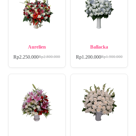
Aurelien
Ballacka
Rp
2.250.000
Rp
1.200.000
Rp
2.800.000
Rp
1.900.000