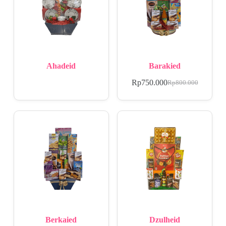
Ahadeid
Barakied
Rp
750.000
Rp
800.000
Berkaied
Dzulheid