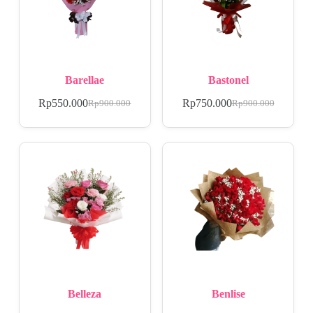
Barellae
Bastonel
Rp
550.000
Rp
750.000
Rp
900.000
Rp
900.000
Belleza
Benlise