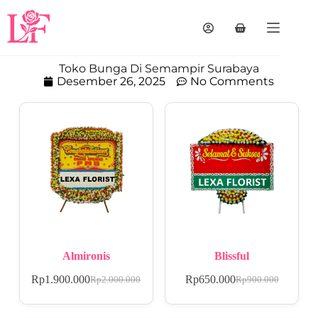
Toko Bunga Di Semampir Surabaya
Desember 26, 2025
No Comments
Almironis
Blissful
Rp
1.900.000
Rp
650.000
Rp
2.000.000
Rp
900.000