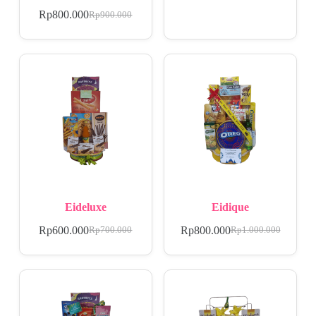
Rp
800.000
Rp
900.000
Eideluxe
Eidique
Rp
600.000
Rp
800.000
Rp
700.000
Rp
1.000.000