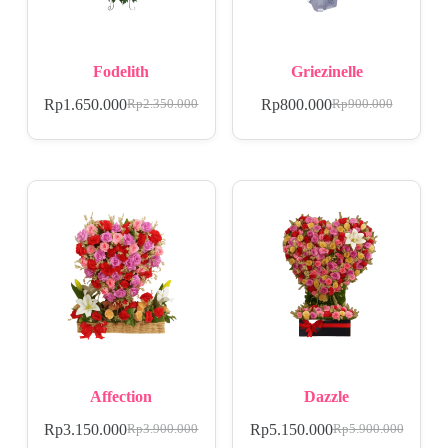
Fodelith
Griezinelle
Rp
1.650.000
Rp
800.000
Rp
2.350.000
Rp
900.000
Affection
Dazzle
Rp
3.150.000
Rp
5.150.000
Rp
3.900.000
Rp
5.900.000