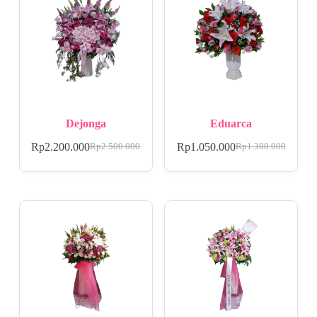
Dejonga
Eduarca
Rp
2.200.000
Rp
1.050.000
Rp
2.500.000
Rp
1.300.000