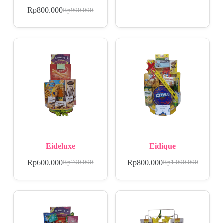
Rp
800.000
Rp
900.000
Eideluxe
Eidique
Rp
600.000
Rp
800.000
Rp
700.000
Rp
1.000.000