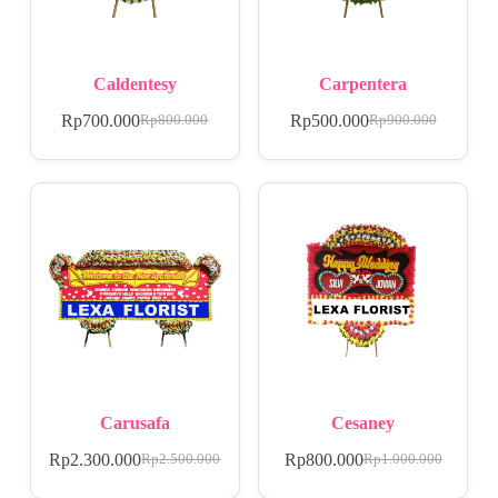
Caldentesy
Carpentera
Rp
700.000
Rp
500.000
Rp
800.000
Rp
900.000
Carusafa
Cesaney
Rp
2.300.000
Rp
800.000
Rp
2.500.000
Rp
1.000.000