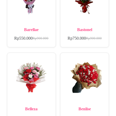
Barellae
Bastonel
Rp
550.000
Rp
750.000
Rp
900.000
Rp
900.000
Belleza
Benlise