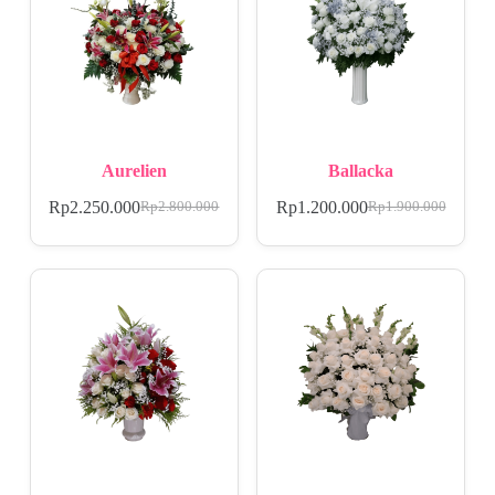
Aurelien
Ballacka
Rp
2.250.000
Rp
1.200.000
Rp
2.800.000
Rp
1.900.000