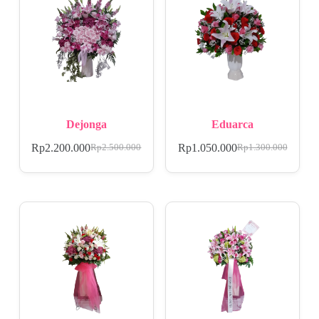
Dejonga
Eduarca
Rp
2.200.000
Rp
1.050.000
Rp
2.500.000
Rp
1.300.000