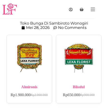
Toko Bunga Di Sambiroto Wonogiri
Mei 28, 2026
No Comments
Almironis
Blissful
Rp
1.900.000
Rp
650.000
Rp
2.000.000
Rp
900.000