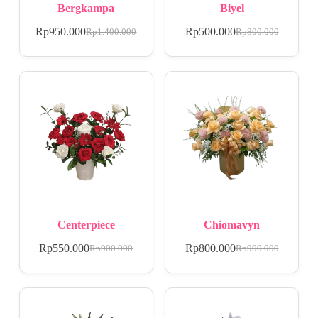
Bergkampa
Biyel
Rp
950.000
Rp
500.000
Rp
1.400.000
Rp
800.000
Centerpiece
Chiomavyn
Rp
550.000
Rp
800.000
Rp
900.000
Rp
900.000