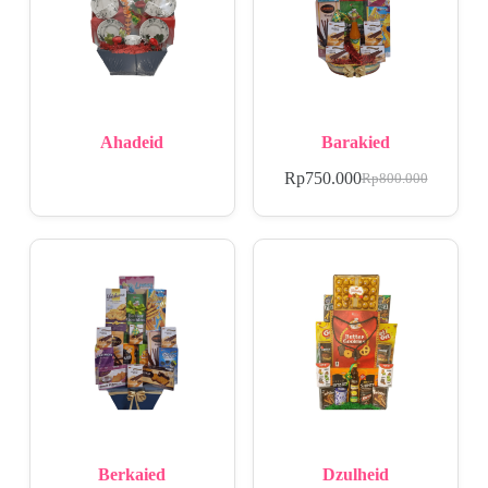
Ahadeid
Barakied
Rp
750.000
Rp
800.000
Berkaied
Dzulheid