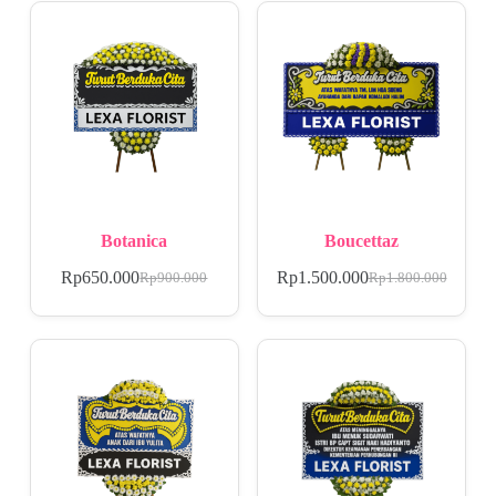
Botanica
Boucettaz
Rp
650.000
Rp
1.500.000
Rp
900.000
Rp
1.800.000