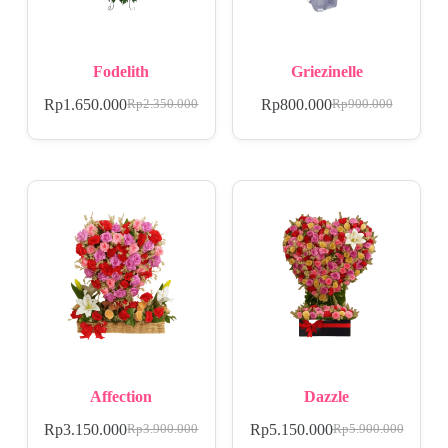
Fodelith
Griezinelle
Rp
1.650.000
Rp
800.000
Rp
2.350.000
Rp
900.000
Affection
Dazzle
Rp
3.150.000
Rp
5.150.000
Rp
3.900.000
Rp
5.900.000