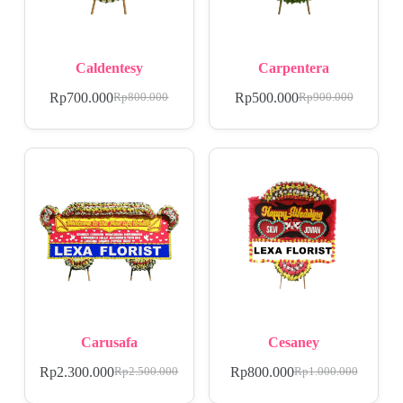
Caldentesy
Carpentera
Rp
700.000
Rp
500.000
Rp
800.000
Rp
900.000
Carusafa
Cesaney
Rp
2.300.000
Rp
800.000
Rp
2.500.000
Rp
1.000.000