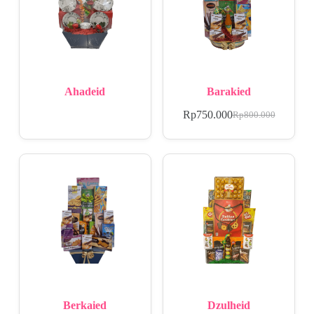
Ahadeid
Barakied
Rp
750.000
Rp
800.000
Berkaied
Dzulheid