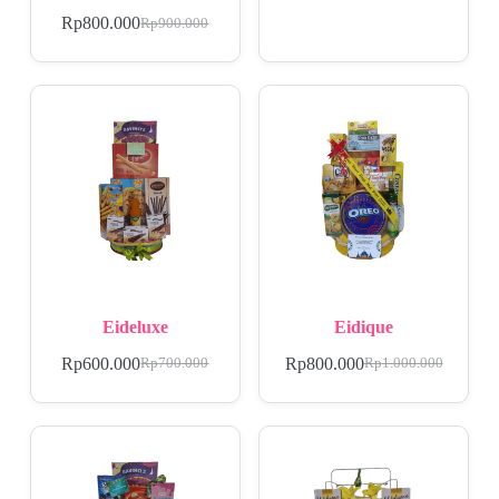
Rp
800.000
Rp
900.000
Eideluxe
Eidique
Rp
600.000
Rp
800.000
Rp
700.000
Rp
1.000.000