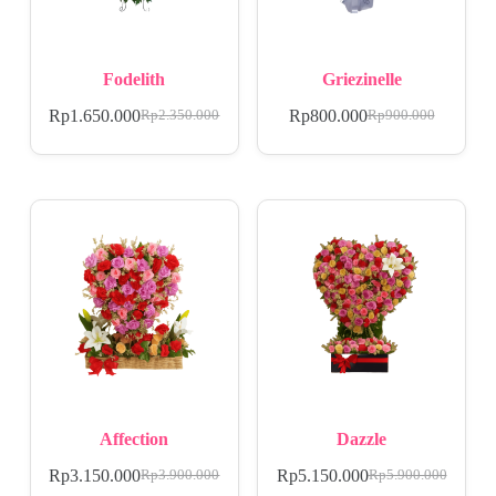
Fodelith
Griezinelle
Rp
1.650.000
Rp
800.000
Rp
2.350.000
Rp
900.000
Affection
Dazzle
Rp
3.150.000
Rp
5.150.000
Rp
3.900.000
Rp
5.900.000