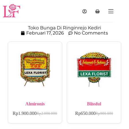
Toko Bunga Di Ringinrejo Kediri
Februari 17, 2026
No Comments
Almironis
Blissful
Rp
1.900.000
Rp
650.000
Rp
2.000.000
Rp
900.000