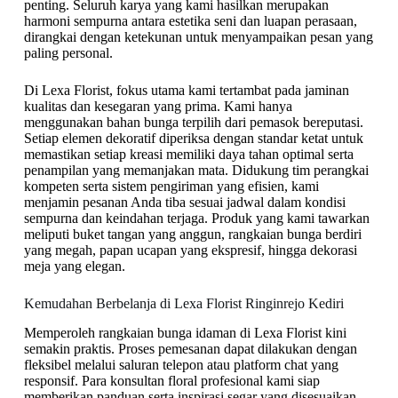
penting. Seluruh karya yang kami hasilkan merupakan
harmoni sempurna antara estetika seni dan luapan perasaan,
dirangkai dengan ketekunan untuk menyampaikan pesan yang
paling personal.
Di Lexa Florist, fokus utama kami tertambat pada jaminan
kualitas dan kesegaran yang prima. Kami hanya
menggunakan bahan bunga terpilih dari pemasok bereputasi.
Setiap elemen dekoratif diperiksa dengan standar ketat untuk
memastikan setiap kreasi memiliki daya tahan optimal serta
penampilan yang memanjakan mata. Didukung tim perangkai
kompeten serta sistem pengiriman yang efisien, kami
menjamin pesanan Anda tiba sesuai jadwal dalam kondisi
sempurna dan keindahan terjaga. Produk yang kami tawarkan
meliputi buket tangan yang anggun, rangkaian bunga berdiri
yang megah, papan ucapan yang ekspresif, hingga dekorasi
meja yang elegan.
Kemudahan Berbelanja di Lexa Florist Ringinrejo Kediri
Memperoleh rangkaian bunga idaman di Lexa Florist kini
semakin praktis. Proses pemesanan dapat dilakukan dengan
fleksibel melalui saluran telepon atau platform chat yang
responsif. Para konsultan floral profesional kami siap
memberikan panduan serta inspirasi segar yang disesuaikan