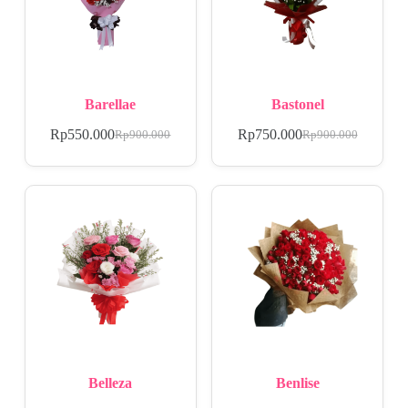
Barellae
Bastonel
Rp
550.000
Rp
750.000
Rp
900.000
Rp
900.000
Belleza
Benlise