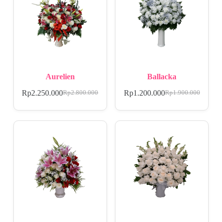
Aurelien
Ballacka
Rp
2.250.000
Rp
1.200.000
Rp
2.800.000
Rp
1.900.000