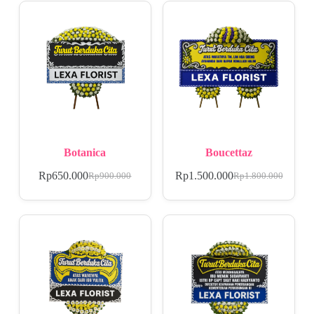
Botanica
Boucettaz
Rp
650.000
Rp
1.500.000
Rp
900.000
Rp
1.800.000