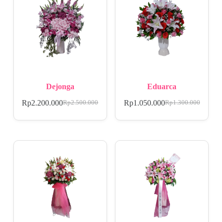
Dejonga
Eduarca
Rp
2.200.000
Rp
1.050.000
Rp
2.500.000
Rp
1.300.000