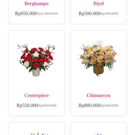
Bergkampa
Biyel
Rp
950.000
Rp
500.000
Rp
1.400.000
Rp
800.000
Centerpiece
Chiomavyn
Rp
550.000
Rp
800.000
Rp
900.000
Rp
900.000