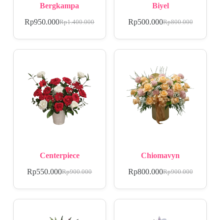
Bergkampa
Biyel
Rp
950.000
Rp
500.000
Rp
1.400.000
Rp
800.000
Centerpiece
Chiomavyn
Rp
550.000
Rp
800.000
Rp
900.000
Rp
900.000