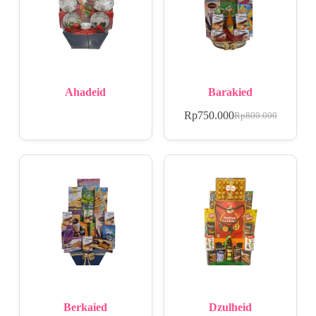
Ahadeid
Barakied
Rp
750.000
Rp
800.000
Berkaied
Dzulheid