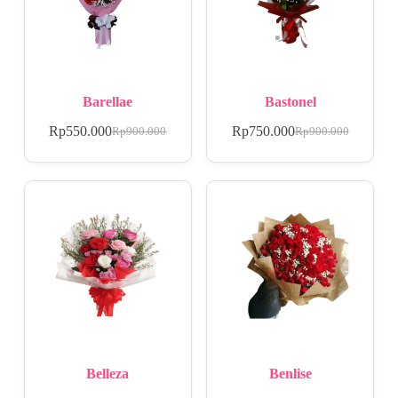
Barellae
Bastonel
Rp
550.000
Rp
750.000
Rp
900.000
Rp
900.000
Belleza
Benlise