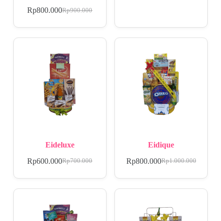
Rp
800.000
Rp
900.000
Eideluxe
Eidique
Rp
600.000
Rp
800.000
Rp
700.000
Rp
1.000.000