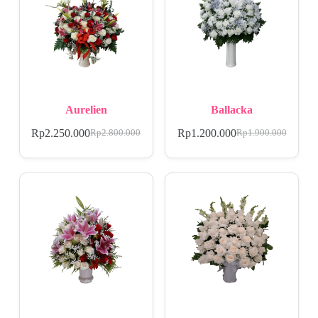
Aurelien
Ballacka
Rp
2.250.000
Rp
1.200.000
Rp
2.800.000
Rp
1.900.000