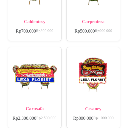
Caldentesy
Carpentera
Rp
700.000
Rp
500.000
Rp
800.000
Rp
900.000
Carusafa
Cesaney
Rp
2.300.000
Rp
800.000
Rp
2.500.000
Rp
1.000.000