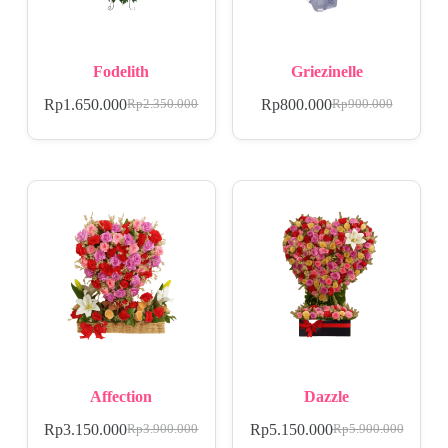
Fodelith
Griezinelle
Rp
1.650.000
Rp
800.000
Rp
2.350.000
Rp
900.000
Affection
Dazzle
Rp
3.150.000
Rp
5.150.000
Rp
3.900.000
Rp
5.900.000