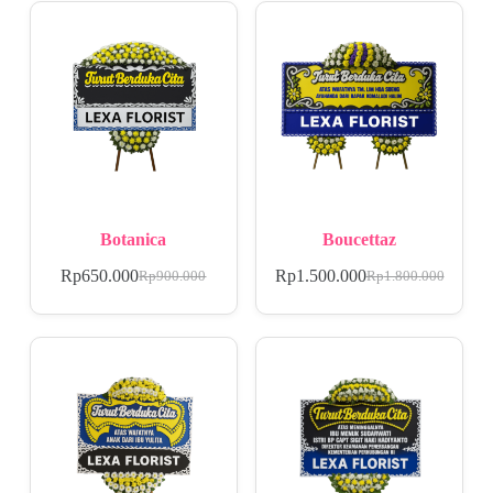
Botanica
Boucettaz
Rp
650.000
Rp
1.500.000
Rp
900.000
Rp
1.800.000