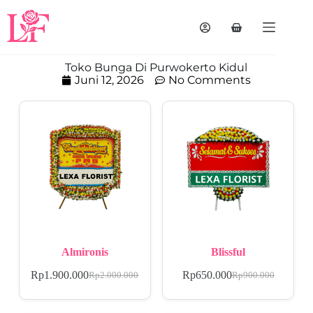
Toko Bunga Di Purwokerto Kidul
Juni 12, 2026
No Comments
Almironis
Blissful
Rp
1.900.000
Rp
650.000
Rp
2.000.000
Rp
900.000