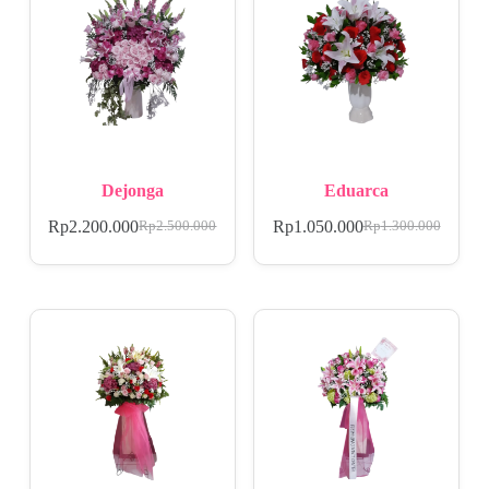
Dejonga
Eduarca
Rp
2.200.000
Rp
1.050.000
Rp
2.500.000
Rp
1.300.000