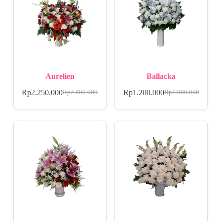
Aurelien
Ballacka
Rp
2.250.000
Rp
1.200.000
Rp
2.800.000
Rp
1.900.000