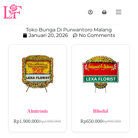
Toko Bunga Di Purwantoro Malang
Januari 20, 2026
No Comments
Almironis
Blissful
Rp
1.900.000
Rp
650.000
Rp
2.000.000
Rp
900.000