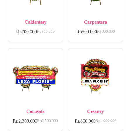
Caldentesy
Carpentera
Rp
700.000
Rp
500.000
Rp
800.000
Rp
900.000
Carusafa
Cesaney
Rp
2.300.000
Rp
800.000
Rp
2.500.000
Rp
1.000.000