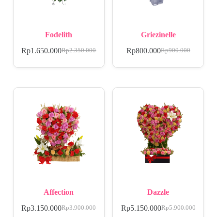
Fodelith
Griezinelle
Rp
1.650.000
Rp
800.000
Rp
2.350.000
Rp
900.000
Affection
Dazzle
Rp
3.150.000
Rp
5.150.000
Rp
3.900.000
Rp
5.900.000