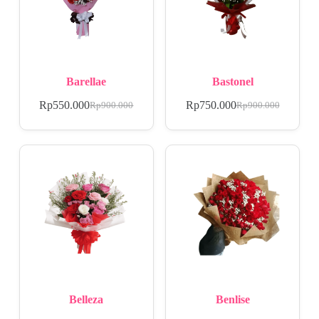
Barellae
Bastonel
Rp
550.000
Rp
750.000
Rp
900.000
Rp
900.000
Belleza
Benlise