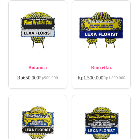
Botanica
Boucettaz
Rp
650.000
Rp
1.500.000
Rp
900.000
Rp
1.800.000