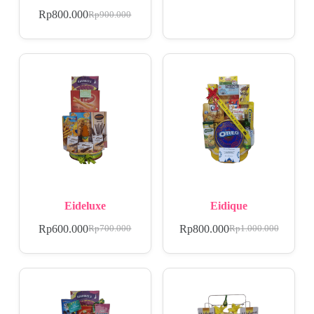
Rp
800.000
Rp
900.000
Eideluxe
Eidique
Rp
600.000
Rp
800.000
Rp
700.000
Rp
1.000.000