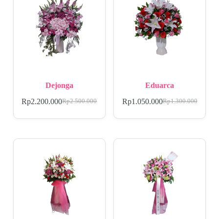
Dejonga
Eduarca
Rp
2.200.000
Rp
1.050.000
Rp
2.500.000
Rp
1.300.000