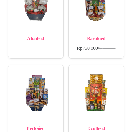
Ahadeid
Barakied
Rp
750.000
Rp
800.000
Berkaied
Dzulheid