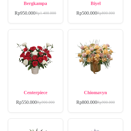
Bergkampa
Biyel
Rp
950.000
Rp
500.000
Rp
1.400.000
Rp
800.000
Centerpiece
Chiomavyn
Rp
550.000
Rp
800.000
Rp
900.000
Rp
900.000