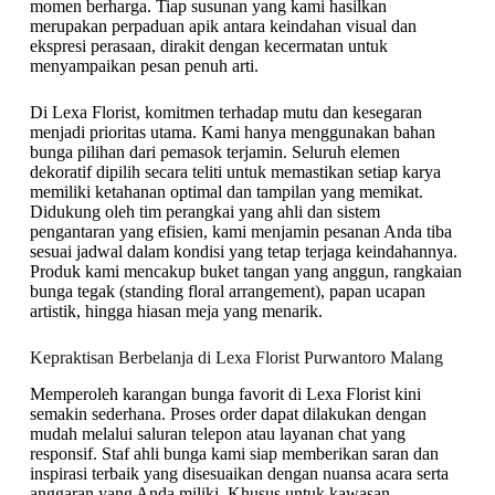
momen berharga. Tiap susunan yang kami hasilkan
merupakan perpaduan apik antara keindahan visual dan
ekspresi perasaan, dirakit dengan kecermatan untuk
menyampaikan pesan penuh arti.
Di Lexa Florist, komitmen terhadap mutu dan kesegaran
menjadi prioritas utama. Kami hanya menggunakan bahan
bunga pilihan dari pemasok terjamin. Seluruh elemen
dekoratif dipilih secara teliti untuk memastikan setiap karya
memiliki ketahanan optimal dan tampilan yang memikat.
Didukung oleh tim perangkai yang ahli dan sistem
pengantaran yang efisien, kami menjamin pesanan Anda tiba
sesuai jadwal dalam kondisi yang tetap terjaga keindahannya.
Produk kami mencakup buket tangan yang anggun, rangkaian
bunga tegak (standing floral arrangement), papan ucapan
artistik, hingga hiasan meja yang menarik.
Kepraktisan Berbelanja di Lexa Florist Purwantoro Malang
Memperoleh karangan bunga favorit di Lexa Florist kini
semakin sederhana. Proses order dapat dilakukan dengan
mudah melalui saluran telepon atau layanan chat yang
responsif. Staf ahli bunga kami siap memberikan saran dan
inspirasi terbaik yang disesuaikan dengan nuansa acara serta
anggaran yang Anda miliki. Khusus untuk kawasan