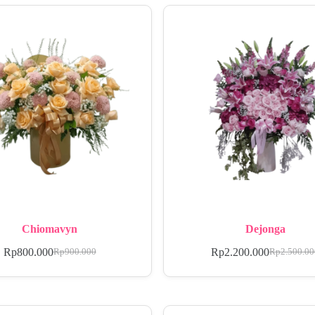
Chiomavyn
Dejonga
Rp
800.000
Rp
2.200.000
Rp
900.000
Rp
2.500.0