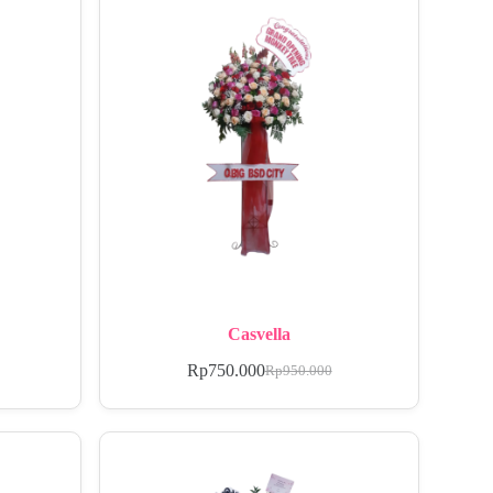
Casvella
Rp
750.000
Rp
950.000