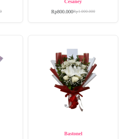
Cesaney
Rp
800.000
00
Rp
1.000.000
Bastonel