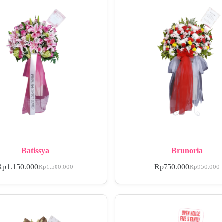
Batissya
Brunoria
Rp
1.150.000
Rp
750.000
Rp
1.500.000
Rp
950.000