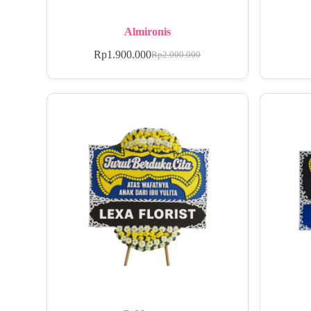
Almironis
Rp
1.900.000
Rp
2.000.000