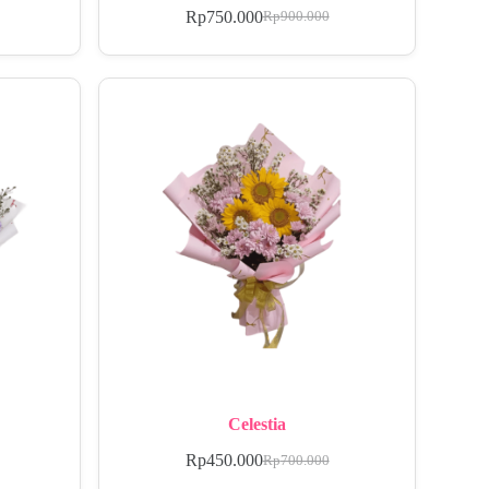
Rp
750.000
Rp
900.000
Celestia
Rp
450.000
Rp
700.000