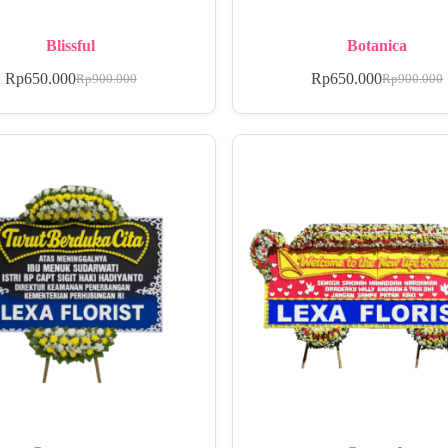
Blissful
Botanica
Rp
650.000
Rp
650.000
Rp
900.000
Rp
900.000