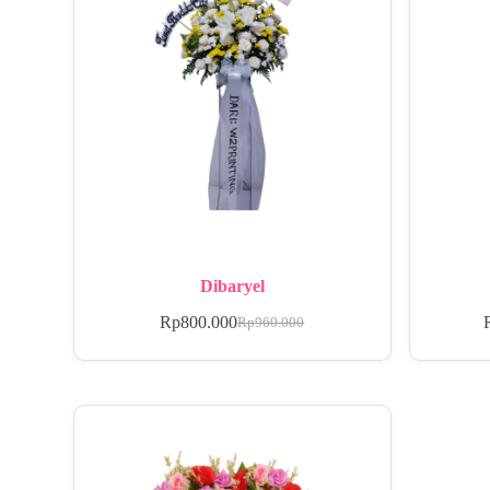
Dibaryel
Rp
800.000
Rp
960.000