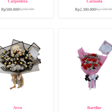
Carpentera
Carusafa
Rp
500.000
Rp
2.300.000
Rp
900.000
Rp
2.500.0
Avvo
Barellae