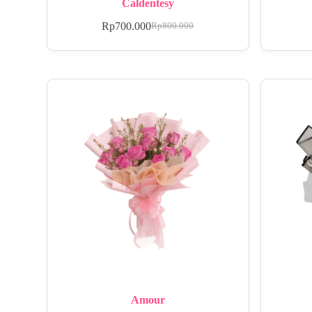
Caldentesy
Rp
700.000
Rp
800.000
Amour