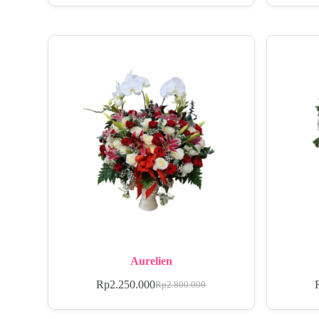
Aurelien
Rp
2.250.000
Rp
2.800.000