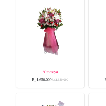
Almossya
Rp
1.650.000
Rp
2.350.000