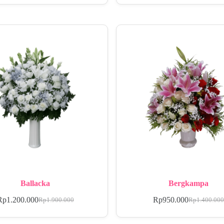
Ballacka
Bergkampa
Rp
1.200.000
Rp
950.000
Rp
1.900.000
Rp
1.400.00