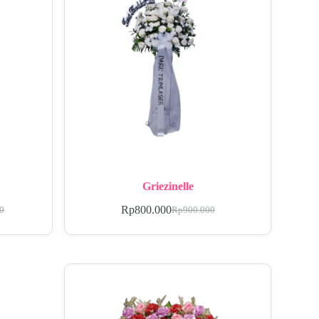
Griezinelle
Rp
800.000
00
Rp
900.000