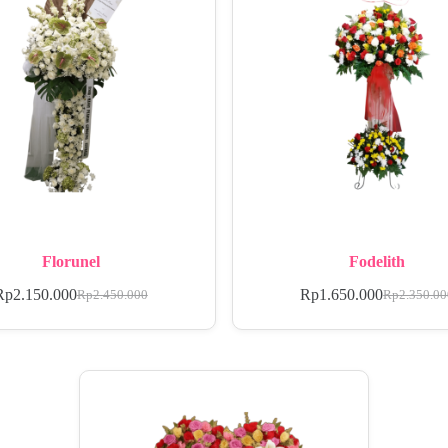
Florunel
Fodelith
Rp
2.150.000
Rp
1.650.000
Rp
2.450.000
Rp
2.350.0