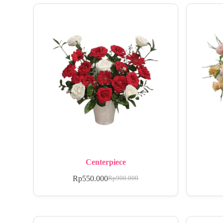
Centerpiece
Rp
550.000
Rp
900.000