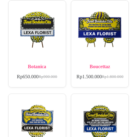
Botanica
Boucettaz
Rp
650.000
Rp
1.500.000
Rp
900.000
Rp
1.800.000