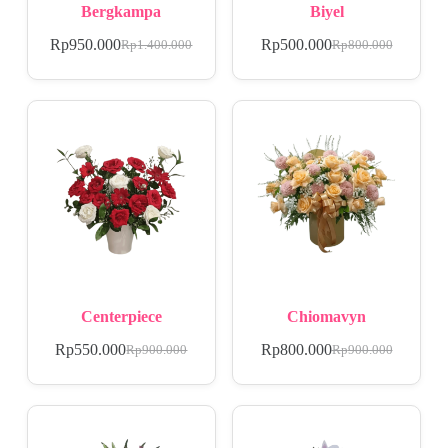
Bergkampa
Biyel
Rp
950.000
Rp
500.000
Rp
1.400.000
Rp
800.000
Centerpiece
Chiomavyn
Rp
550.000
Rp
800.000
Rp
900.000
Rp
900.000