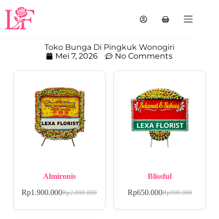
Toko Bunga Di Pingkuk Wonogiri
Mei 7, 2026
No Comments
Almironis
Blissful
Rp
1.900.000
Rp
650.000
Rp
2.000.000
Rp
900.000