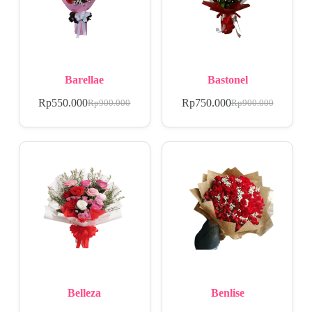
Barellae
Bastonel
Rp
550.000
Rp
750.000
Rp
900.000
Rp
900.000
Belleza
Benlise