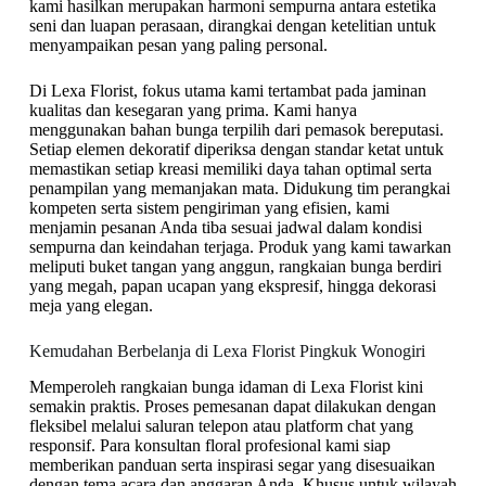
kami hasilkan merupakan harmoni sempurna antara estetika
seni dan luapan perasaan, dirangkai dengan ketelitian untuk
menyampaikan pesan yang paling personal.
Di Lexa Florist, fokus utama kami tertambat pada jaminan
kualitas dan kesegaran yang prima. Kami hanya
menggunakan bahan bunga terpilih dari pemasok bereputasi.
Setiap elemen dekoratif diperiksa dengan standar ketat untuk
memastikan setiap kreasi memiliki daya tahan optimal serta
penampilan yang memanjakan mata. Didukung tim perangkai
kompeten serta sistem pengiriman yang efisien, kami
menjamin pesanan Anda tiba sesuai jadwal dalam kondisi
sempurna dan keindahan terjaga. Produk yang kami tawarkan
meliputi buket tangan yang anggun, rangkaian bunga berdiri
yang megah, papan ucapan yang ekspresif, hingga dekorasi
meja yang elegan.
Kemudahan Berbelanja di Lexa Florist Pingkuk Wonogiri
Memperoleh rangkaian bunga idaman di Lexa Florist kini
semakin praktis. Proses pemesanan dapat dilakukan dengan
fleksibel melalui saluran telepon atau platform chat yang
responsif. Para konsultan floral profesional kami siap
memberikan panduan serta inspirasi segar yang disesuaikan
dengan tema acara dan anggaran Anda. Khusus untuk wilayah