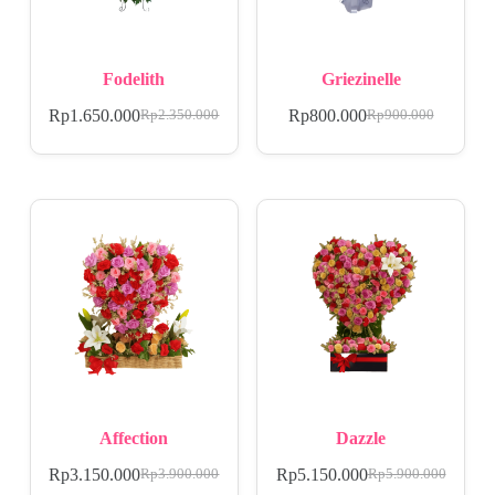
Fodelith
Griezinelle
Rp
1.650.000
Rp
800.000
Rp
2.350.000
Rp
900.000
Affection
Dazzle
Rp
3.150.000
Rp
5.150.000
Rp
3.900.000
Rp
5.900.000