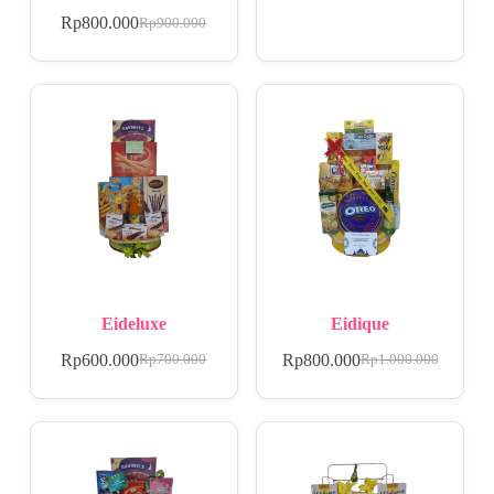
Rp
800.000
Rp
900.000
Eideluxe
Eidique
Rp
600.000
Rp
800.000
Rp
700.000
Rp
1.000.000