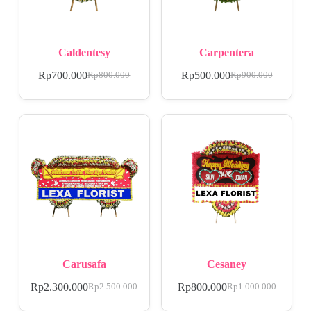
Caldentesy
Carpentera
Rp
700.000
Rp
500.000
Rp
800.000
Rp
900.000
Carusafa
Cesaney
Rp
2.300.000
Rp
800.000
Rp
2.500.000
Rp
1.000.000