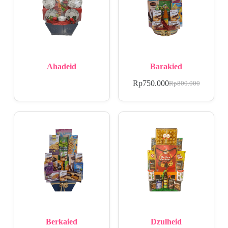
Ahadeid
Barakied
Rp
750.000
Rp
800.000
Berkaied
Dzulheid