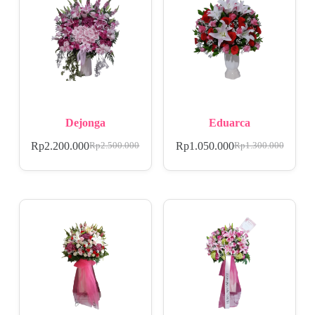
Dejonga
Eduarca
Rp
2.200.000
Rp
1.050.000
Rp
2.500.000
Rp
1.300.000