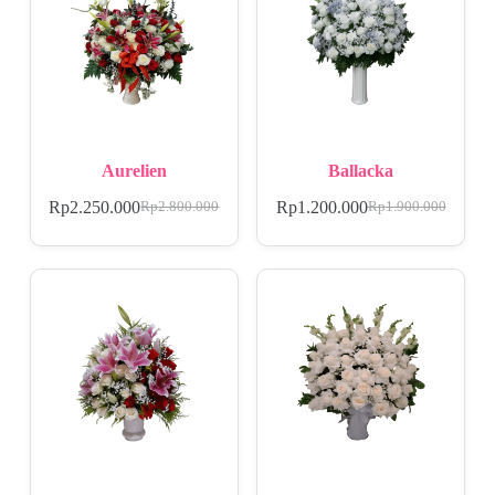
Aurelien
Ballacka
Rp
2.250.000
Rp
1.200.000
Rp
2.800.000
Rp
1.900.000