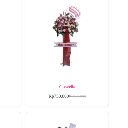
Casvella
Rp
750.000
Rp
950.000