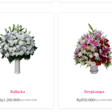
Ballacka
Bergkampa
Rp
1.200.000
Rp
950.000
Rp
1.900.000
Rp
1.400.00