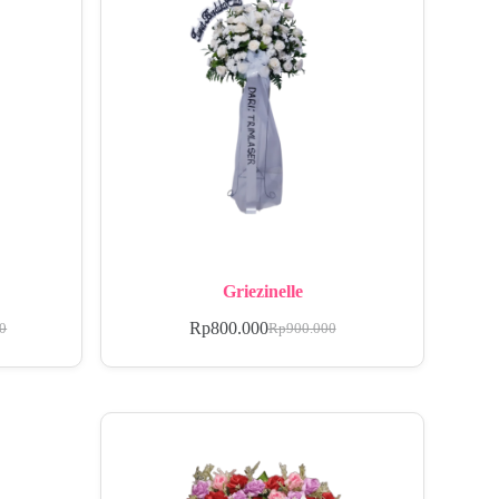
Griezinelle
Rp
800.000
00
Rp
900.000