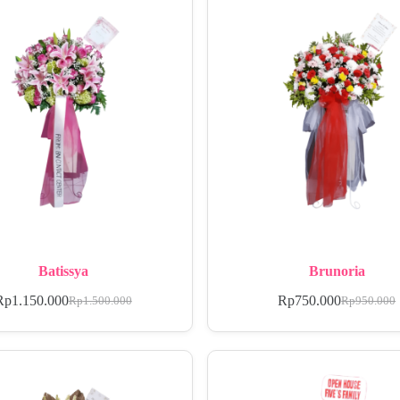
Batissya
Brunoria
Rp
1.150.000
Rp
750.000
Rp
1.500.000
Rp
950.000