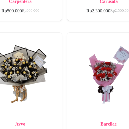
Carpentera
Carusafa
Rp
500.000
Rp
2.300.000
Rp
900.000
Rp
2.500.0
Avvo
Barellae