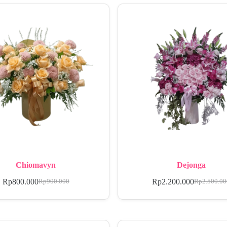
Chiomavyn
Dejonga
Rp
800.000
Rp
2.200.000
Rp
900.000
Rp
2.500.0