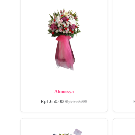
Almossya
Rp
1.650.000
Rp
2.350.000