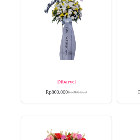
Dibaryel
Rp
800.000
Rp
960.000