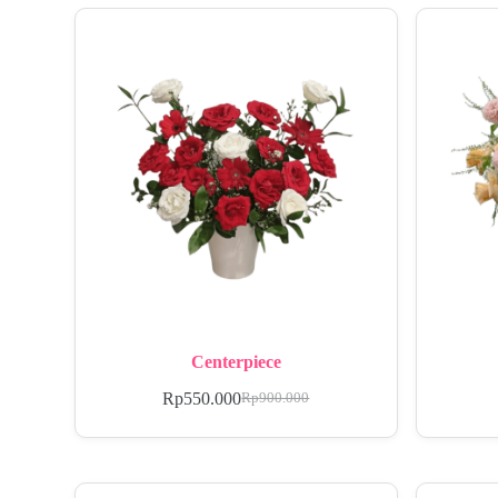
Centerpiece
Rp
550.000
Rp
900.000