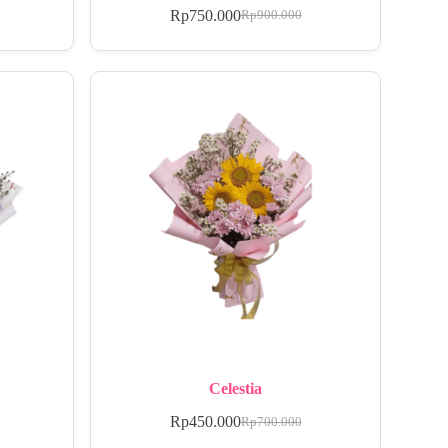
Rp
750.000
Rp
900.000
Celestia
Rp
450.000
Rp
700.000