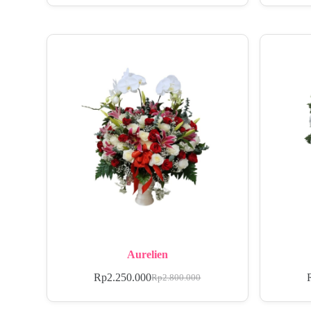
Aurelien
Rp
2.250.000
Rp
2.800.000