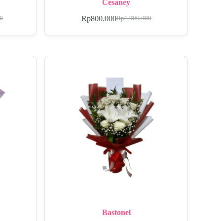
Cesaney
Rp
800.000
00
Rp
1.000.000
Bastonel