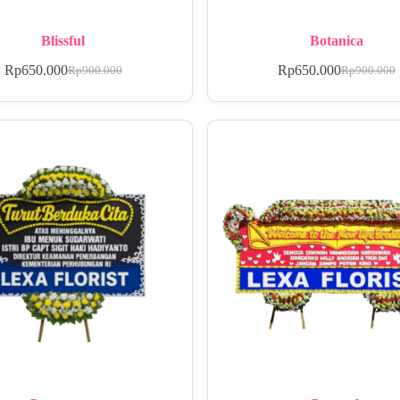
Blissful
Botanica
Rp
650.000
Rp
650.000
Rp
900.000
Rp
900.000