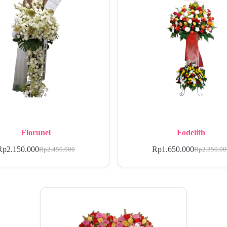
Florunel
Fodelith
Rp
2.150.000
Rp
1.650.000
Rp
2.450.000
Rp
2.350.0