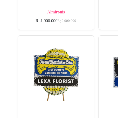
Almironis
Rp
1.900.000
Rp
2.000.000