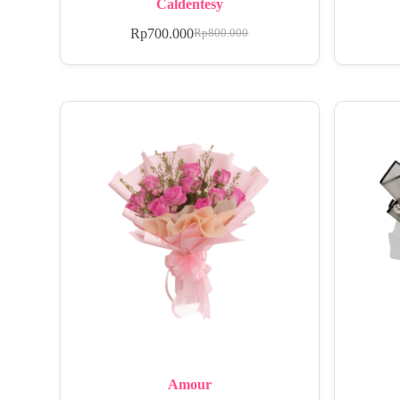
Caldentesy
Rp
700.000
Rp
800.000
Amour