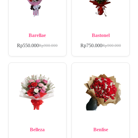
Barellae
Bastonel
Rp
550.000
Rp
750.000
Rp
900.000
Rp
900.000
Belleza
Benlise