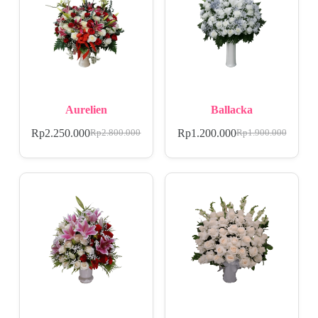
Aurelien
Ballacka
Rp
2.250.000
Rp
1.200.000
Rp
2.800.000
Rp
1.900.000