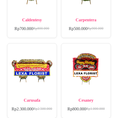
Caldentesy
Carpentera
Rp
700.000
Rp
500.000
Rp
800.000
Rp
900.000
Carusafa
Cesaney
Rp
2.300.000
Rp
800.000
Rp
2.500.000
Rp
1.000.000