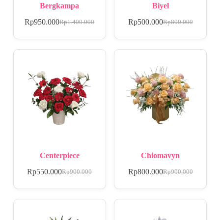
Bergkampa
Biyel
Rp
950.000
Rp
500.000
Rp
1.400.000
Rp
800.000
Centerpiece
Chiomavyn
Rp
550.000
Rp
800.000
Rp
900.000
Rp
900.000