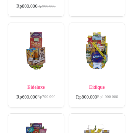
Rp
800.000
Rp
900.000
Eideluxe
Eidique
Rp
600.000
Rp
800.000
Rp
700.000
Rp
1.000.000