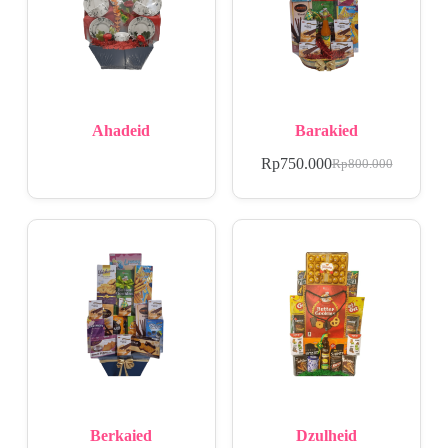
Ahadeid
Barakied
Rp
750.000
Rp
800.000
Berkaied
Dzulheid