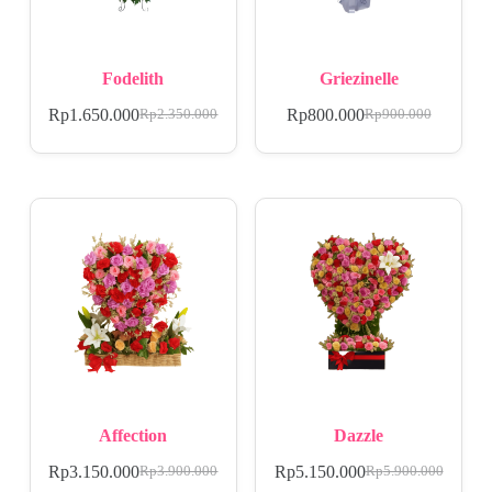
Fodelith
Griezinelle
Rp
1.650.000
Rp
800.000
Rp
2.350.000
Rp
900.000
Affection
Dazzle
Rp
3.150.000
Rp
5.150.000
Rp
3.900.000
Rp
5.900.000