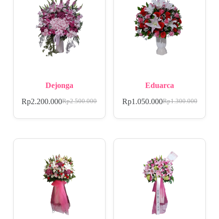
Dejonga
Eduarca
Rp
2.200.000
Rp
1.050.000
Rp
2.500.000
Rp
1.300.000