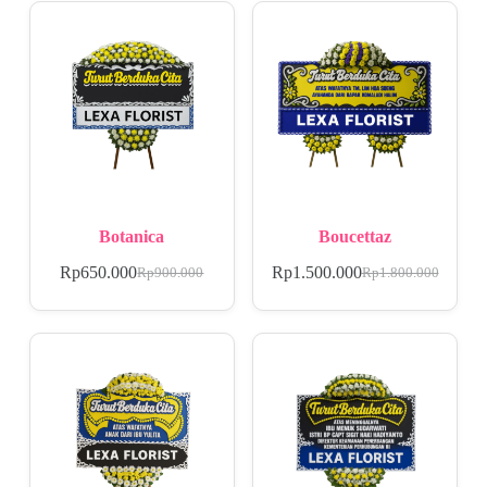
Botanica
Boucettaz
Rp
650.000
Rp
1.500.000
Rp
900.000
Rp
1.800.000