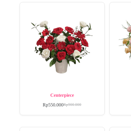
Centerpiece
Rp
550.000
Rp
900.000