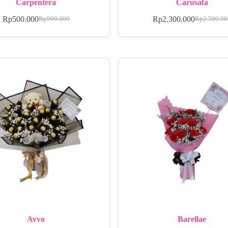
Carpentera
Carusafa
Rp
500.000
Rp
2.300.000
Rp
900.000
Rp
2.500.0
Avvo
Barellae