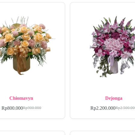
Chiomavyn
Dejonga
Rp
800.000
Rp
2.200.000
Rp
900.000
Rp
2.500.0