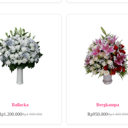
Ballacka
Bergkampa
Rp
1.200.000
Rp
950.000
Rp
1.900.000
Rp
1.400.00