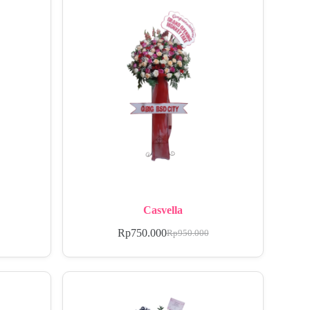
Casvella
Rp
750.000
Rp
950.000