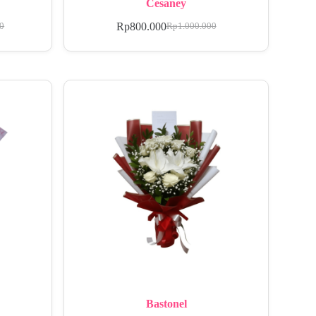
Cesaney
Rp
800.000
00
Rp
1.000.000
Bastonel