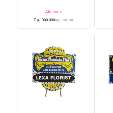
Almironis
Rp
1.900.000
Rp
2.000.000