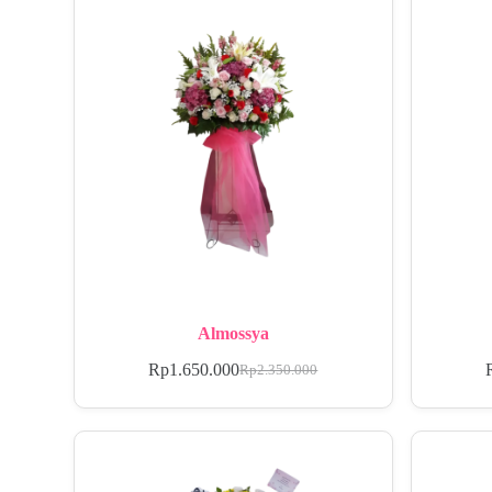
Almossya
Rp
1.650.000
Rp
2.350.000