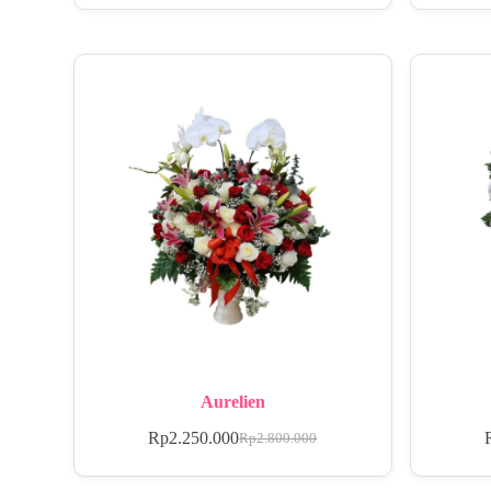
Aurelien
Rp
2.250.000
Rp
2.800.000