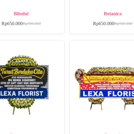
Blissful
Botanica
Rp
650.000
Rp
650.000
Rp
900.000
Rp
900.000