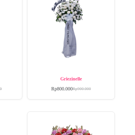
Griezinelle
Rp
800.000
00
Rp
900.000