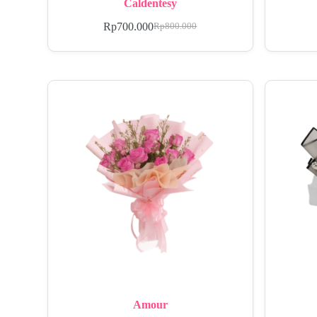
Caldentesy
Rp
700.000
Rp
800.000
Amour