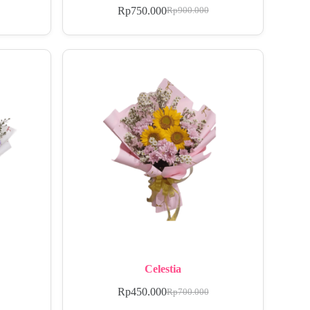
Rp
750.000
Rp
900.000
Celestia
Rp
450.000
Rp
700.000