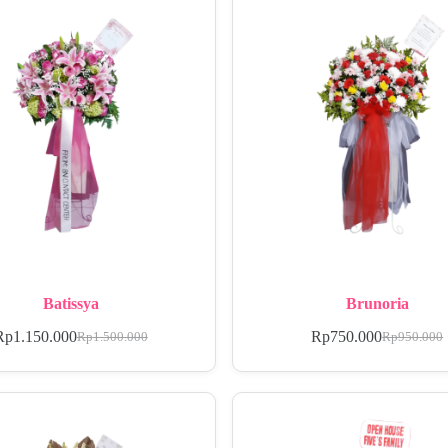
Batissya
Brunoria
Rp
1.150.000
Rp
750.000
Rp
1.500.000
Rp
950.000