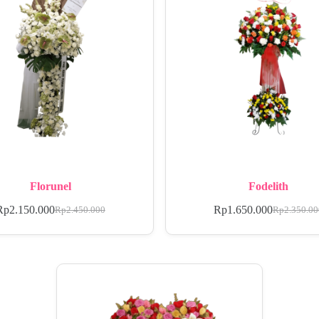
Florunel
Fodelith
Rp
2.150.000
Rp
1.650.000
Rp
2.450.000
Rp
2.350.0