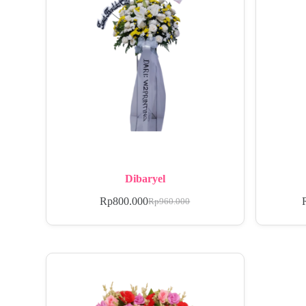
Dibaryel
Rp
800.000
Rp
960.000