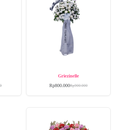
Griezinelle
Rp
800.000
00
Rp
900.000