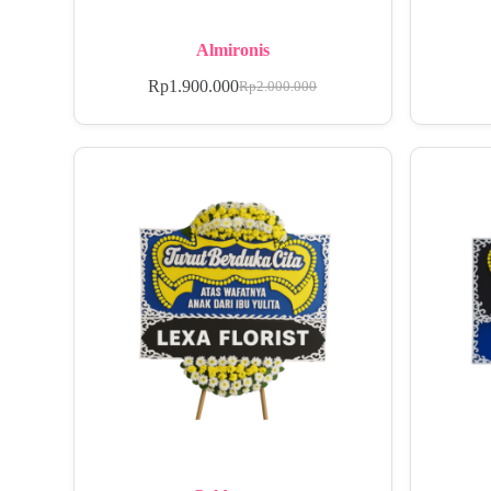
Almironis
Rp
1.900.000
Rp
2.000.000