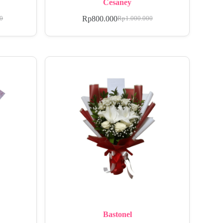
Cesaney
Rp
800.000
00
Rp
1.000.000
Bastonel