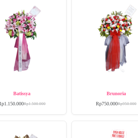
Batissya
Brunoria
Rp
1.150.000
Rp
750.000
Rp
1.500.000
Rp
950.000