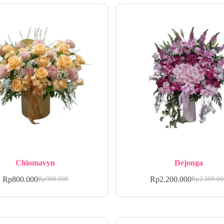
Chiomavyn
Dejonga
Rp
800.000
Rp
2.200.000
Rp
900.000
Rp
2.500.0