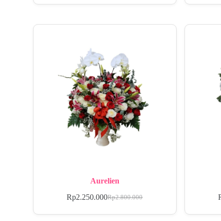
Aurelien
Rp
2.250.000
Rp
2.800.000