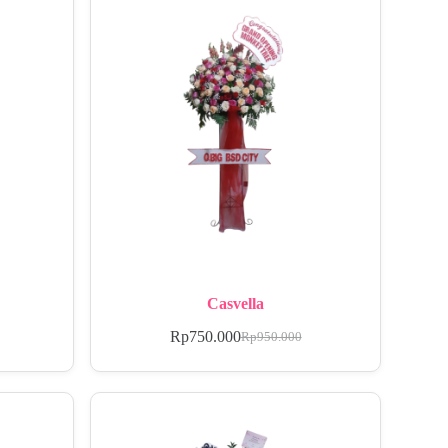
Casvella
Rp
750.000
Rp
950.000