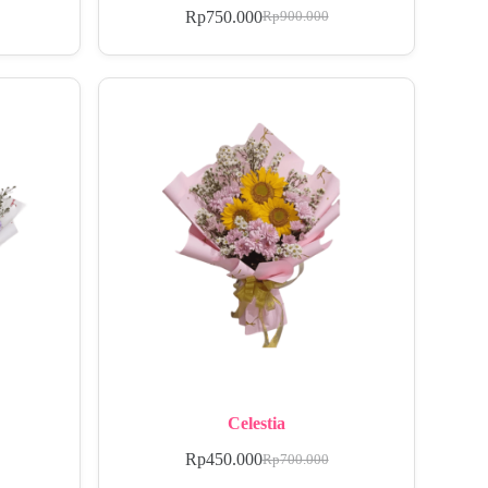
Rp
750.000
Rp
900.000
Celestia
Rp
450.000
Rp
700.000