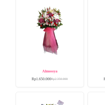
Almossya
Rp
1.650.000
Rp
2.350.000