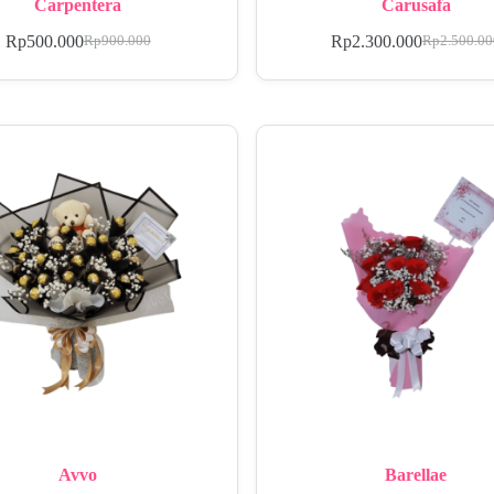
Carpentera
Carusafa
Rp
500.000
Rp
2.300.000
Rp
900.000
Rp
2.500.0
Avvo
Barellae