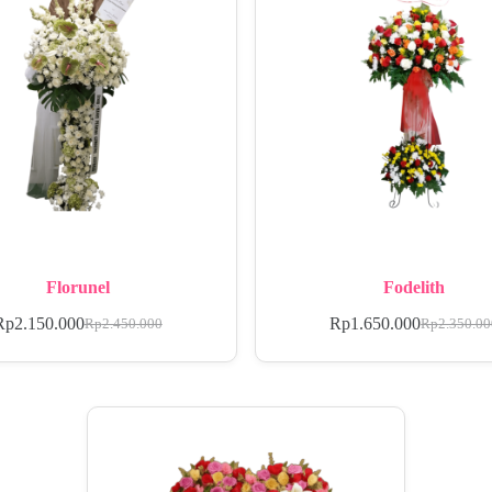
Florunel
Fodelith
Rp
2.150.000
Rp
1.650.000
Rp
2.450.000
Rp
2.350.0