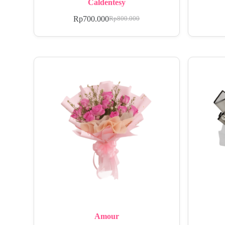
Caldentesy
Rp
700.000
Rp
800.000
Amour