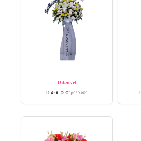
Dibaryel
Rp
800.000
Rp
960.000