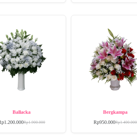
Ballacka
Bergkampa
Rp
1.200.000
Rp
950.000
Rp
1.900.000
Rp
1.400.00