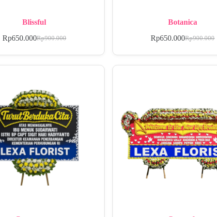
Blissful
Botanica
Rp
650.000
Rp
650.000
Rp
900.000
Rp
900.000