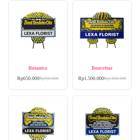
Botanica
Boucettaz
Rp
650.000
Rp
1.500.000
Rp
900.000
Rp
1.800.000