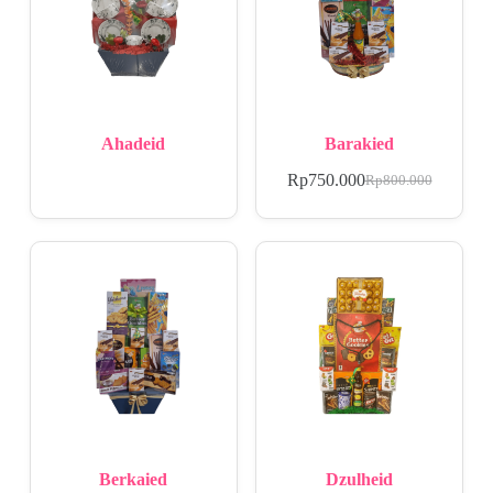
Ahadeid
Barakied
Rp
750.000
Rp
800.000
Berkaied
Dzulheid