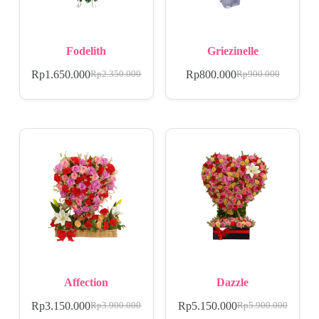
Fodelith
Griezinelle
Rp
1.650.000
Rp
800.000
Rp
2.350.000
Rp
900.000
Affection
Dazzle
Rp
3.150.000
Rp
5.150.000
Rp
3.900.000
Rp
5.900.000