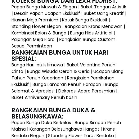
KOLEKSI BUNGA DARI LEXA FLORIST:
Papan Bunga Mewah & Elegan | Buket Tangan Artistik
| Desain Papan Ucapan Eksklusif | Buket Uang Kreatif |
Hiasan Meja Premium | Kotak Bunga Eksklusif |
Standing Flower Elegan | Rangkaian Krans Menawan |
Kombinasi Balon & Bunga | Bunga Hias Artificial |
Pajangan Meja Floral | Rangkaian Bunga Custom
Sesuai Permintaan
RANGKAIAN BUNGA UNTUK HARI
SPESIAL:
Bunga Hari Ibu Istimewa | Buket Valentine Penuh
Cinta | Bunga Wisuda Cerah & Ceria | Ucapan Ulang
Tahun Penuh Keceriaan | Rangkaian Pernikahan
Eksklusif | Bunga Lamaran Penuh Harapan | Bunga
Selamat & Apresiasi | Dekorasi Acara Peresmian |
Buket Anniversary Penuh Kasih
RANGKAIAN BUNGA DUKA &
BELASUNGKAWA:
Papan Bunga Duka Berkelas | Bunga Simpati Penuh
Makna | Karangan Belasungkawa Hangat | Krans
Berduka Elegan | Standing Flower Turut Berduka |