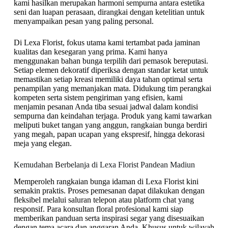
kami hasilkan merupakan harmoni sempurna antara estetika
seni dan luapan perasaan, dirangkai dengan ketelitian untuk
menyampaikan pesan yang paling personal.
Di Lexa Florist, fokus utama kami tertambat pada jaminan
kualitas dan kesegaran yang prima. Kami hanya
menggunakan bahan bunga terpilih dari pemasok bereputasi.
Setiap elemen dekoratif diperiksa dengan standar ketat untuk
memastikan setiap kreasi memiliki daya tahan optimal serta
penampilan yang memanjakan mata. Didukung tim perangkai
kompeten serta sistem pengiriman yang efisien, kami
menjamin pesanan Anda tiba sesuai jadwal dalam kondisi
sempurna dan keindahan terjaga. Produk yang kami tawarkan
meliputi buket tangan yang anggun, rangkaian bunga berdiri
yang megah, papan ucapan yang ekspresif, hingga dekorasi
meja yang elegan.
Kemudahan Berbelanja di Lexa Florist Pandean Madiun
Memperoleh rangkaian bunga idaman di Lexa Florist kini
semakin praktis. Proses pemesanan dapat dilakukan dengan
fleksibel melalui saluran telepon atau platform chat yang
responsif. Para konsultan floral profesional kami siap
memberikan panduan serta inspirasi segar yang disesuaikan
dengan tema acara dan anggaran Anda. Khusus untuk wilayah