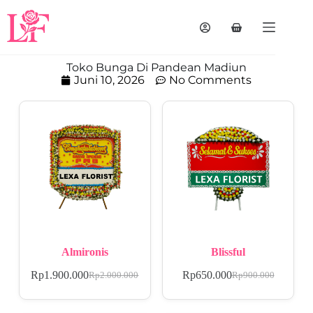
Toko Bunga Di Pandean Madiun
Juni 10, 2026
No Comments
Almironis
Blissful
Rp
1.900.000
Rp
650.000
Rp
2.000.000
Rp
900.000