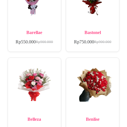
Barellae
Bastonel
Rp
550.000
Rp
750.000
Rp
900.000
Rp
900.000
Belleza
Benlise