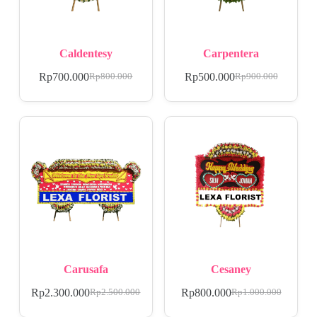
Caldentesy
Carpentera
Rp
700.000
Rp
500.000
Rp
800.000
Rp
900.000
Carusafa
Cesaney
Rp
2.300.000
Rp
800.000
Rp
2.500.000
Rp
1.000.000