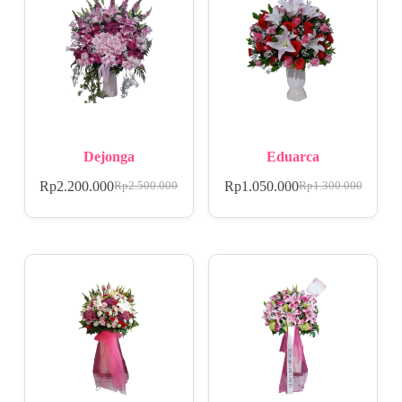
Dejonga
Eduarca
Rp
2.200.000
Rp
1.050.000
Rp
2.500.000
Rp
1.300.000