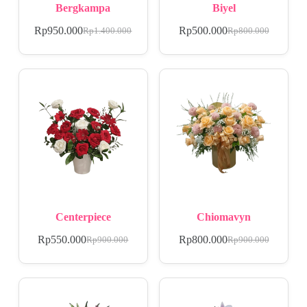
Bergkampa
Biyel
Rp
950.000
Rp
500.000
Rp
1.400.000
Rp
800.000
Centerpiece
Chiomavyn
Rp
550.000
Rp
800.000
Rp
900.000
Rp
900.000