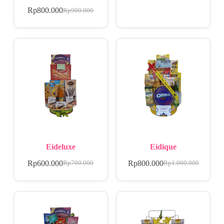
Rp
800.000
Rp
900.000
Eideluxe
Eidique
Rp
600.000
Rp
800.000
Rp
700.000
Rp
1.000.000