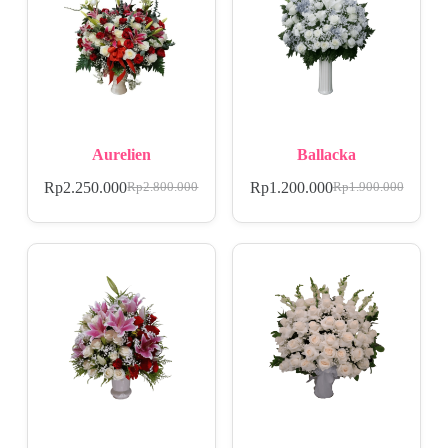
Aurelien
Ballacka
Rp
2.250.000
Rp
1.200.000
Rp
2.800.000
Rp
1.900.000