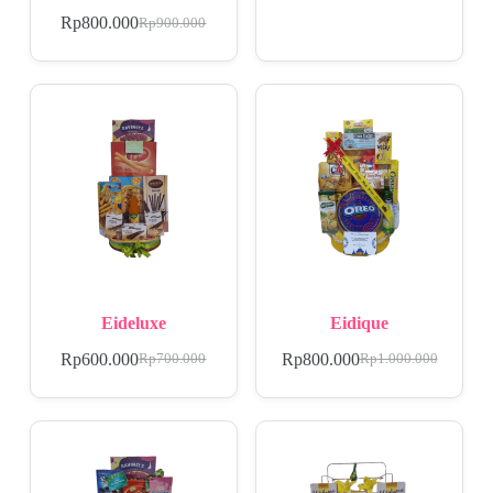
Rp
800.000
Rp
900.000
Eideluxe
Eidique
Rp
600.000
Rp
800.000
Rp
700.000
Rp
1.000.000