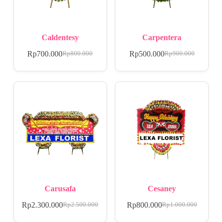
Caldentesy
Carpentera
Rp
700.000
Rp
500.000
Rp
800.000
Rp
900.000
Carusafa
Cesaney
Rp
2.300.000
Rp
800.000
Rp
2.500.000
Rp
1.000.000