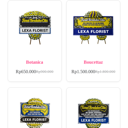
Botanica
Boucettaz
Rp
650.000
Rp
1.500.000
Rp
900.000
Rp
1.800.000