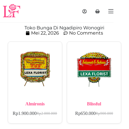
Toko Bunga Di Ngadipiro Wonogiri
Mei 22, 2026
No Comments
Almironis
Blissful
Rp
1.900.000
Rp
650.000
Rp
2.000.000
Rp
900.000