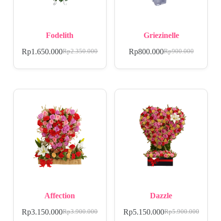
Fodelith
Griezinelle
Rp
1.650.000
Rp
800.000
Rp
2.350.000
Rp
900.000
Affection
Dazzle
Rp
3.150.000
Rp
5.150.000
Rp
3.900.000
Rp
5.900.000