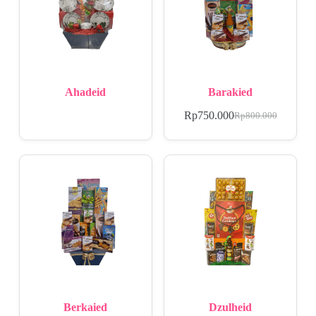
Ahadeid
Barakied
Rp
750.000
Rp
800.000
Berkaied
Dzulheid