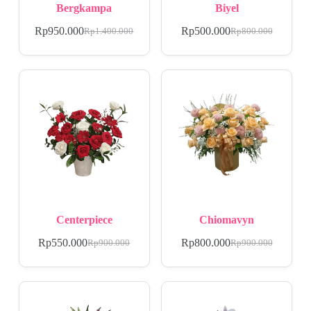
Bergkampa
Biyel
Rp
950.000
Rp
500.000
Rp
1.400.000
Rp
800.000
Centerpiece
Chiomavyn
Rp
550.000
Rp
800.000
Rp
900.000
Rp
900.000