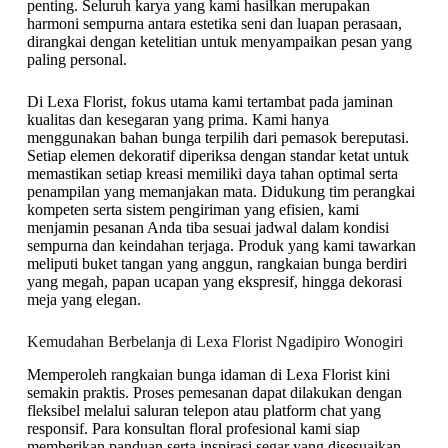
penting. Seluruh karya yang kami hasilkan merupakan
harmoni sempurna antara estetika seni dan luapan perasaan,
dirangkai dengan ketelitian untuk menyampaikan pesan yang
paling personal.
Di Lexa Florist, fokus utama kami tertambat pada jaminan
kualitas dan kesegaran yang prima. Kami hanya
menggunakan bahan bunga terpilih dari pemasok bereputasi.
Setiap elemen dekoratif diperiksa dengan standar ketat untuk
memastikan setiap kreasi memiliki daya tahan optimal serta
penampilan yang memanjakan mata. Didukung tim perangkai
kompeten serta sistem pengiriman yang efisien, kami
menjamin pesanan Anda tiba sesuai jadwal dalam kondisi
sempurna dan keindahan terjaga. Produk yang kami tawarkan
meliputi buket tangan yang anggun, rangkaian bunga berdiri
yang megah, papan ucapan yang ekspresif, hingga dekorasi
meja yang elegan.
Kemudahan Berbelanja di Lexa Florist Ngadipiro Wonogiri
Memperoleh rangkaian bunga idaman di Lexa Florist kini
semakin praktis. Proses pemesanan dapat dilakukan dengan
fleksibel melalui saluran telepon atau platform chat yang
responsif. Para konsultan floral profesional kami siap
memberikan panduan serta inspirasi segar yang disesuaikan