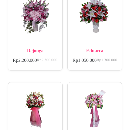
Dejonga
Eduarca
Rp
2.200.000
Rp
1.050.000
Rp
2.500.000
Rp
1.300.000