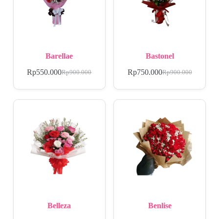
Barellae
Bastonel
Rp
550.000
Rp
750.000
Rp
900.000
Rp
900.000
Belleza
Benlise