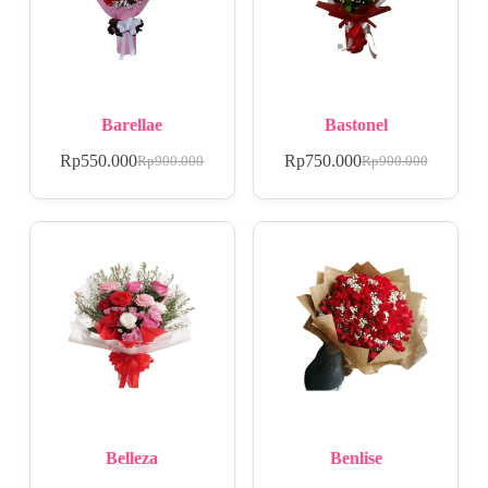
Barellae
Bastonel
Rp
550.000
Rp
750.000
Rp
900.000
Rp
900.000
Belleza
Benlise