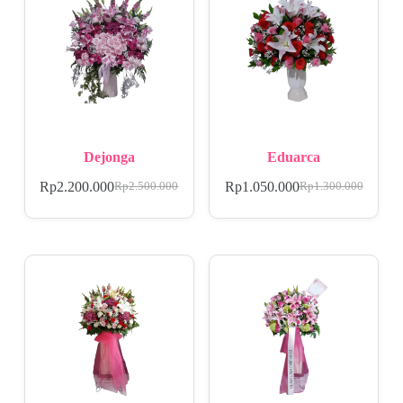
Dejonga
Eduarca
Rp
2.200.000
Rp
1.050.000
Rp
2.500.000
Rp
1.300.000