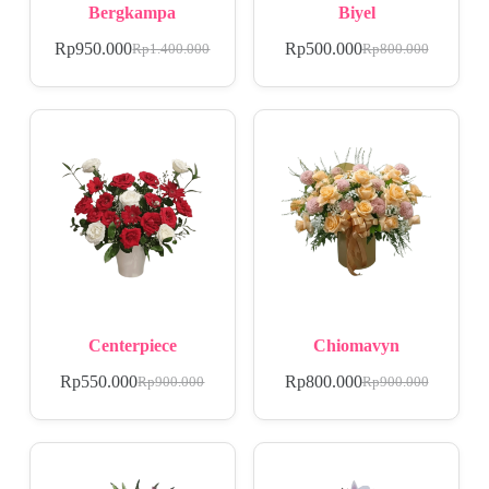
Bergkampa
Biyel
Rp
950.000
Rp
500.000
Rp
1.400.000
Rp
800.000
Centerpiece
Chiomavyn
Rp
550.000
Rp
800.000
Rp
900.000
Rp
900.000