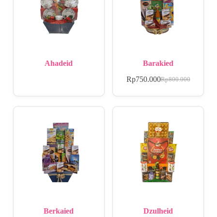
Ahadeid
Barakied
Rp
750.000
Rp
800.000
Berkaied
Dzulheid