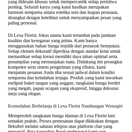
yang didesain khusus untuk mempercantik setiap peristiwa
penting. Seluruh karya yang kami hasilkan merupakan
harmoni sempurna antara estetika seni dan luapan perasaan,
dirangkai dengan ketelitian untuk menyampaikan pesan yang
paling personal.
Di Lexa Florist, fokus utama kami tertambat pada jaminan
kualitas dan kesegaran yang prima. Kami hanya
menggunakan bahan bunga terpilih dari pemasok bereputasi.
Setiap elemen dekoratif diperiksa dengan standar ketat untuk
memastikan setiap kreasi memiliki daya tahan optimal serta
penampilan yang memanjakan mata. Didukung tim perangkai
kompeten serta sistem pengiriman yang efisien, kami
menjamin pesanan Anda tiba sesuai jadwal dalam kondisi
sempurna dan keindahan terjaga. Produk yang kami tawarkan
meliputi buket tangan yang anggun, rangkaian bunga berdiri
yang megah, papan ucapan yang ekspresif, hingga dekorasi
meja yang elegan.
Kemudahan Berbelanja di Lexa Florist Nambangan Wonogiri
Memperoleh rangkaian bunga idaman di Lexa Florist kini
semakin praktis. Proses pemesanan dapat dilakukan dengan
fleksibel melalui saluran telepon atau platform chat yang
responsif. Para konsultan floral profesional kami siap