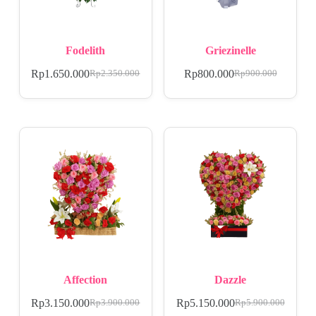
Fodelith
Griezinelle
Rp
1.650.000
Rp
800.000
Rp
2.350.000
Rp
900.000
Affection
Dazzle
Rp
3.150.000
Rp
5.150.000
Rp
3.900.000
Rp
5.900.000