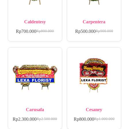
Caldentesy
Carpentera
Rp
700.000
Rp
500.000
Rp
800.000
Rp
900.000
Carusafa
Cesaney
Rp
2.300.000
Rp
800.000
Rp
2.500.000
Rp
1.000.000