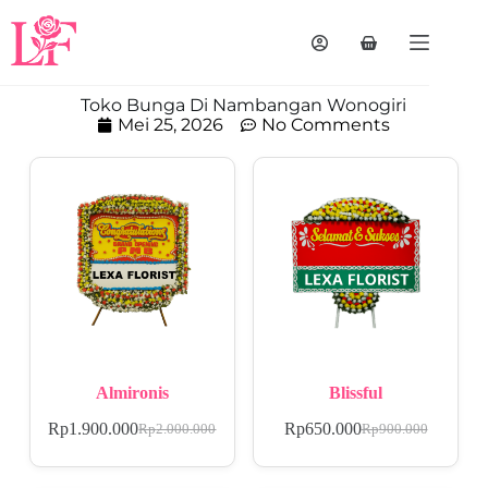
Toko Bunga Di Nambangan Wonogiri
Mei 25, 2026
No Comments
Almironis
Blissful
Rp
1.900.000
Rp
650.000
Rp
2.000.000
Rp
900.000