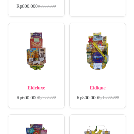
Rp
800.000
Rp
900.000
Eideluxe
Eidique
Rp
600.000
Rp
800.000
Rp
700.000
Rp
1.000.000