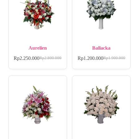
Aurelien
Ballacka
Rp
2.250.000
Rp
1.200.000
Rp
2.800.000
Rp
1.900.000