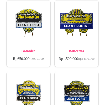
Botanica
Boucettaz
Rp
650.000
Rp
1.500.000
Rp
900.000
Rp
1.800.000