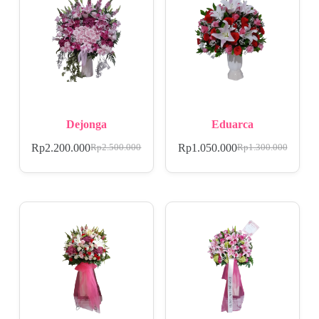
Dejonga
Eduarca
Rp
2.200.000
Rp
1.050.000
Rp
2.500.000
Rp
1.300.000