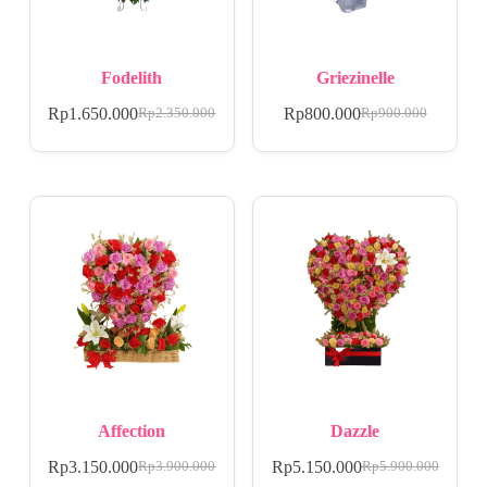
Fodelith
Griezinelle
Rp
1.650.000
Rp
800.000
Rp
2.350.000
Rp
900.000
Affection
Dazzle
Rp
3.150.000
Rp
5.150.000
Rp
3.900.000
Rp
5.900.000