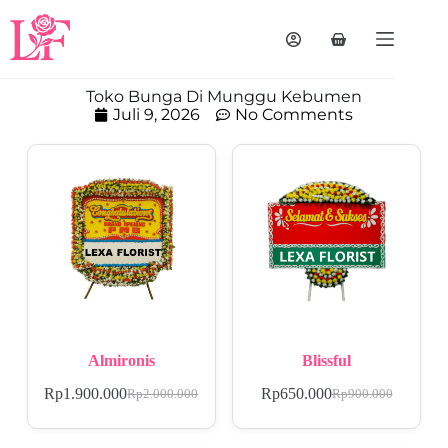
Toko Bunga Di Munggu Kebumen
Juli 9, 2026
No Comments
Almironis
Blissful
Rp
1.900.000
Rp
650.000
Rp
2.000.000
Rp
900.000