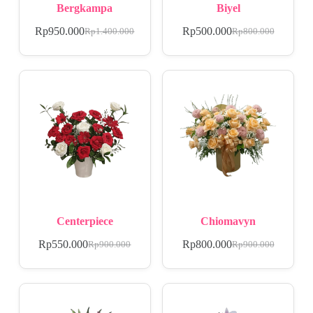
Bergkampa
Biyel
Rp
950.000
Rp
500.000
Rp
1.400.000
Rp
800.000
Centerpiece
Chiomavyn
Rp
550.000
Rp
800.000
Rp
900.000
Rp
900.000