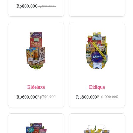
Rp
800.000
Rp
900.000
Eideluxe
Eidique
Rp
600.000
Rp
800.000
Rp
700.000
Rp
1.000.000