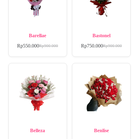
Barellae
Bastonel
Rp
550.000
Rp
750.000
Rp
900.000
Rp
900.000
Belleza
Benlise