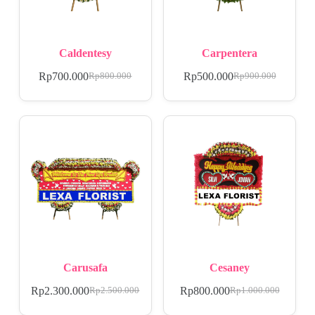
Caldentesy
Carpentera
Rp
700.000
Rp
500.000
Rp
800.000
Rp
900.000
Carusafa
Cesaney
Rp
2.300.000
Rp
800.000
Rp
2.500.000
Rp
1.000.000