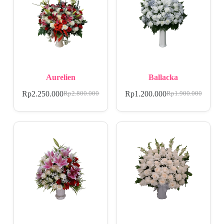
Aurelien
Ballacka
Rp
2.250.000
Rp
1.200.000
Rp
2.800.000
Rp
1.900.000