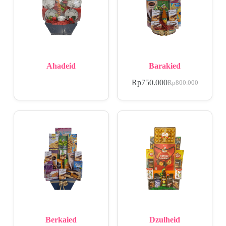
Ahadeid
Barakied
Rp
750.000
Rp
800.000
Berkaied
Dzulheid