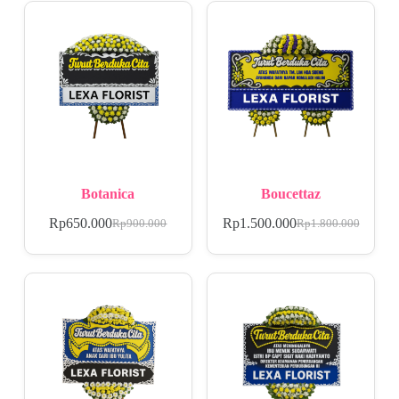
Botanica
Boucettaz
Rp
650.000
Rp
1.500.000
Rp
900.000
Rp
1.800.000