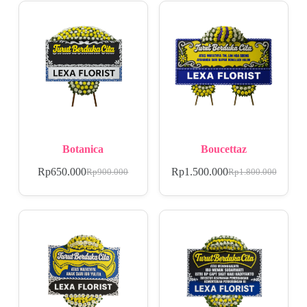
Botanica
Boucettaz
Rp
650.000
Rp
1.500.000
Rp
900.000
Rp
1.800.000