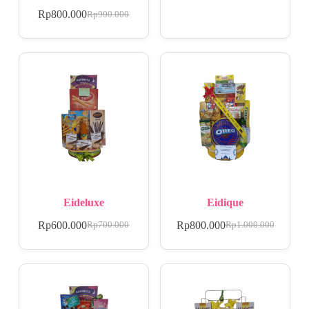
Rp
800.000
Rp
900.000
Eideluxe
Eidique
Rp
600.000
Rp
800.000
Rp
700.000
Rp
1.000.000