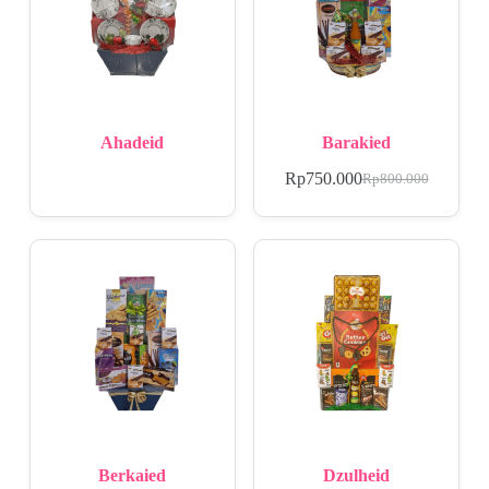
Ahadeid
Barakied
Rp
750.000
Rp
800.000
Berkaied
Dzulheid