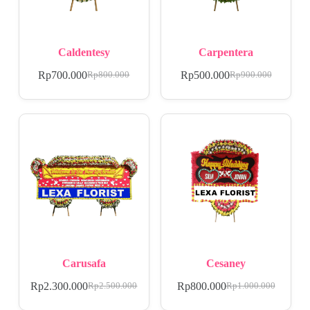
Caldentesy
Carpentera
Rp
700.000
Rp
500.000
Rp
800.000
Rp
900.000
Carusafa
Cesaney
Rp
2.300.000
Rp
800.000
Rp
2.500.000
Rp
1.000.000