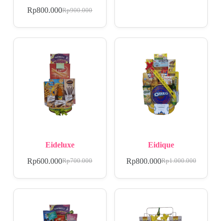
Rp
800.000
Rp
900.000
Eideluxe
Eidique
Rp
600.000
Rp
800.000
Rp
700.000
Rp
1.000.000