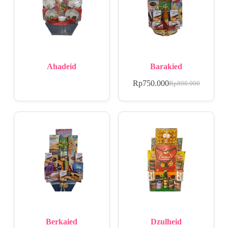
Ahadeid
Barakied
Rp
750.000
Rp
800.000
Berkaied
Dzulheid