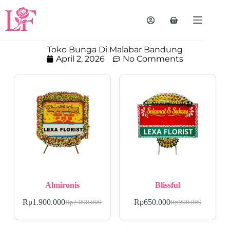
Toko Bunga Di Malabar Bandung
April 2, 2026
No Comments
Almironis
Blissful
Rp
1.900.000
Rp
650.000
Rp
2.000.000
Rp
900.000