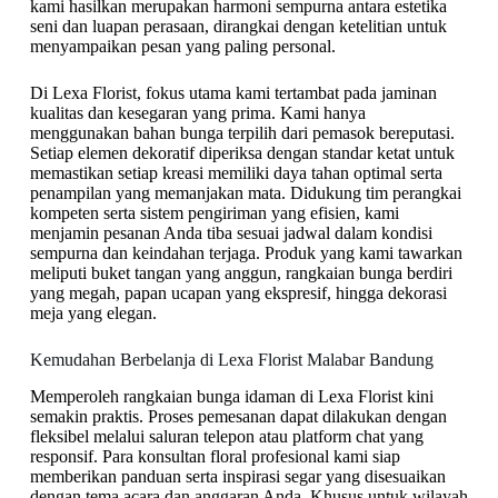
kami hasilkan merupakan harmoni sempurna antara estetika
seni dan luapan perasaan, dirangkai dengan ketelitian untuk
menyampaikan pesan yang paling personal.
Di Lexa Florist, fokus utama kami tertambat pada jaminan
kualitas dan kesegaran yang prima. Kami hanya
menggunakan bahan bunga terpilih dari pemasok bereputasi.
Setiap elemen dekoratif diperiksa dengan standar ketat untuk
memastikan setiap kreasi memiliki daya tahan optimal serta
penampilan yang memanjakan mata. Didukung tim perangkai
kompeten serta sistem pengiriman yang efisien, kami
menjamin pesanan Anda tiba sesuai jadwal dalam kondisi
sempurna dan keindahan terjaga. Produk yang kami tawarkan
meliputi buket tangan yang anggun, rangkaian bunga berdiri
yang megah, papan ucapan yang ekspresif, hingga dekorasi
meja yang elegan.
Kemudahan Berbelanja di Lexa Florist Malabar Bandung
Memperoleh rangkaian bunga idaman di Lexa Florist kini
semakin praktis. Proses pemesanan dapat dilakukan dengan
fleksibel melalui saluran telepon atau platform chat yang
responsif. Para konsultan floral profesional kami siap
memberikan panduan serta inspirasi segar yang disesuaikan
dengan tema acara dan anggaran Anda. Khusus untuk wilayah