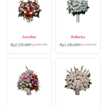
Aurelien
Ballacka
Rp
2.250.000
Rp
1.200.000
Rp
2.800.000
Rp
1.900.000