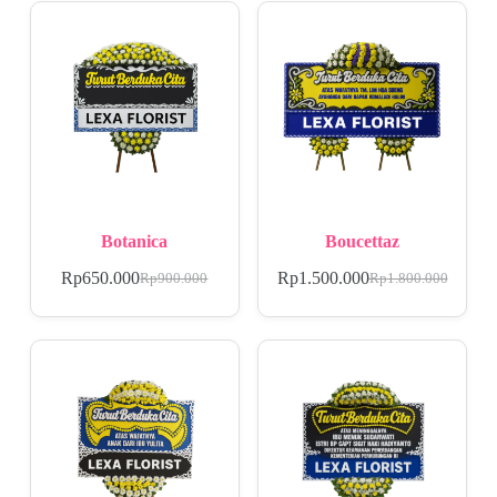
Botanica
Boucettaz
Rp
650.000
Rp
1.500.000
Rp
900.000
Rp
1.800.000