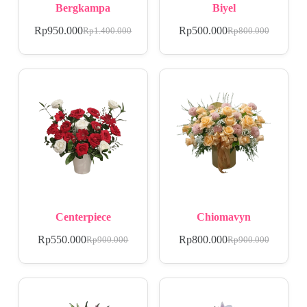
Bergkampa
Biyel
Rp
950.000
Rp
500.000
Rp
1.400.000
Rp
800.000
Centerpiece
Chiomavyn
Rp
550.000
Rp
800.000
Rp
900.000
Rp
900.000