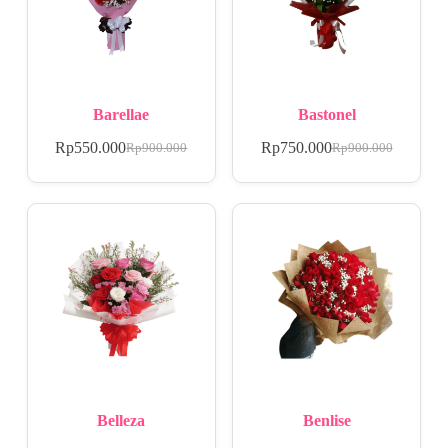
Barellae
Bastonel
Rp
550.000
Rp
750.000
Rp
900.000
Rp
900.000
Belleza
Benlise