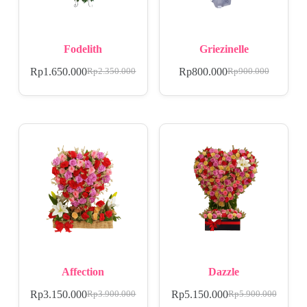
Fodelith
Griezinelle
Rp
1.650.000
Rp
800.000
Rp
2.350.000
Rp
900.000
Affection
Dazzle
Rp
3.150.000
Rp
5.150.000
Rp
3.900.000
Rp
5.900.000