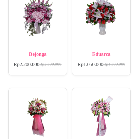
Dejonga
Eduarca
Rp
2.200.000
Rp
1.050.000
Rp
2.500.000
Rp
1.300.000