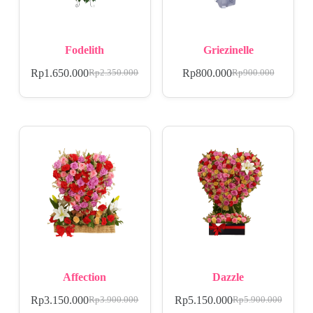
Fodelith
Griezinelle
Rp
1.650.000
Rp
800.000
Rp
2.350.000
Rp
900.000
Affection
Dazzle
Rp
3.150.000
Rp
5.150.000
Rp
3.900.000
Rp
5.900.000