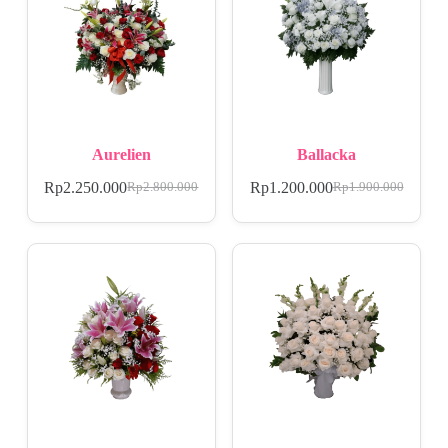
Aurelien
Ballacka
Rp
2.250.000
Rp
1.200.000
Rp
2.800.000
Rp
1.900.000