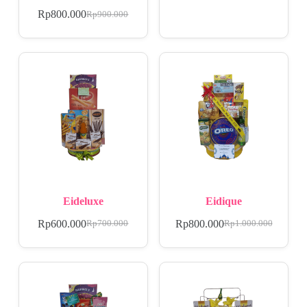
Rp
800.000
Rp
900.000
Eideluxe
Eidique
Rp
600.000
Rp
800.000
Rp
700.000
Rp
1.000.000