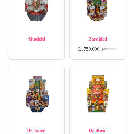
Ahadeid
Barakied
Rp
750.000
Rp
800.000
Berkaied
Dzulheid