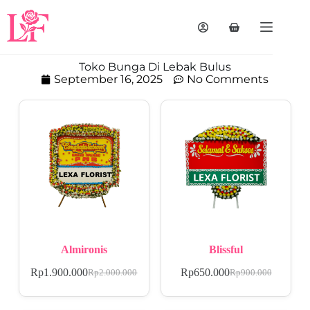
Toko Bunga Di Lebak Bulus
September 16, 2025
No Comments
Almironis
Blissful
Rp
1.900.000
Rp
650.000
Rp
2.000.000
Rp
900.000