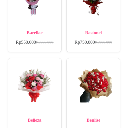
Barellae
Bastonel
Rp
550.000
Rp
750.000
Rp
900.000
Rp
900.000
Belleza
Benlise