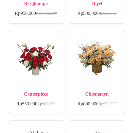
Bergkampa
Biyel
Rp
950.000
Rp
500.000
Rp
1.400.000
Rp
800.000
Centerpiece
Chiomavyn
Rp
550.000
Rp
800.000
Rp
900.000
Rp
900.000