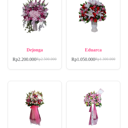
Dejonga
Eduarca
Rp
2.200.000
Rp
1.050.000
Rp
2.500.000
Rp
1.300.000