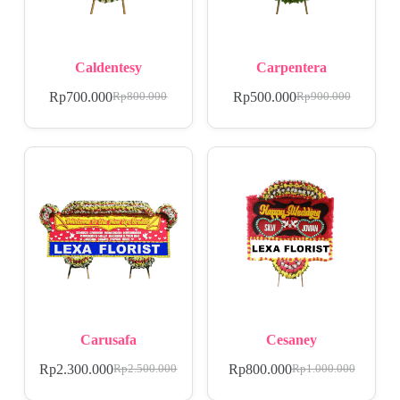
Caldentesy
Carpentera
Rp
700.000
Rp
500.000
Rp
800.000
Rp
900.000
Carusafa
Cesaney
Rp
2.300.000
Rp
800.000
Rp
2.500.000
Rp
1.000.000