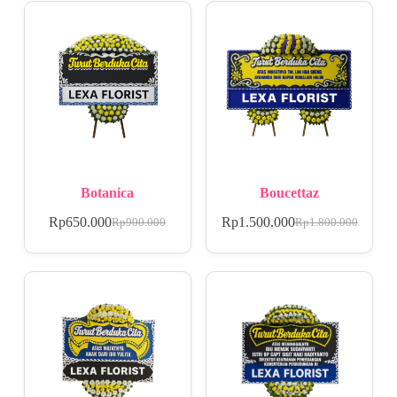
Botanica
Boucettaz
Rp
650.000
Rp
1.500.000
Rp
900.000
Rp
1.800.000