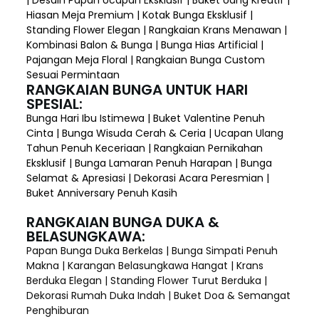
| Desain Papan Ucapan Eksklusif | Buket Uang Kreatif |
Hiasan Meja Premium | Kotak Bunga Eksklusif |
Standing Flower Elegan | Rangkaian Krans Menawan |
Kombinasi Balon & Bunga | Bunga Hias Artificial |
Pajangan Meja Floral | Rangkaian Bunga Custom
Sesuai Permintaan
RANGKAIAN BUNGA UNTUK HARI
SPESIAL:
Bunga Hari Ibu Istimewa | Buket Valentine Penuh
Cinta | Bunga Wisuda Cerah & Ceria | Ucapan Ulang
Tahun Penuh Keceriaan | Rangkaian Pernikahan
Eksklusif | Bunga Lamaran Penuh Harapan | Bunga
Selamat & Apresiasi | Dekorasi Acara Peresmian |
Buket Anniversary Penuh Kasih
RANGKAIAN BUNGA DUKA &
BELASUNGKAWA:
Papan Bunga Duka Berkelas | Bunga Simpati Penuh
Makna | Karangan Belasungkawa Hangat | Krans
Berduka Elegan | Standing Flower Turut Berduka |
Dekorasi Rumah Duka Indah | Buket Doa & Semangat
Penghiburan