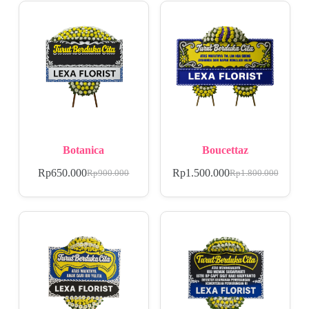
Botanica
Boucettaz
Rp
650.000
Rp
1.500.000
Rp
900.000
Rp
1.800.000