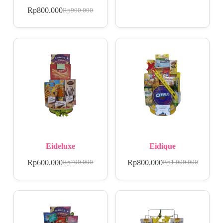
Rp
800.000
Rp
900.000
Eideluxe
Eidique
Rp
600.000
Rp
800.000
Rp
700.000
Rp
1.000.000