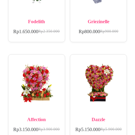
Fodelith
Griezinelle
Rp
1.650.000
Rp
800.000
Rp
2.350.000
Rp
900.000
Affection
Dazzle
Rp
3.150.000
Rp
5.150.000
Rp
3.900.000
Rp
5.900.000