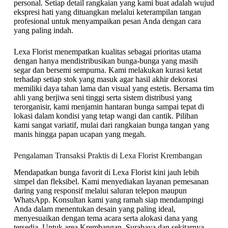
personal. Setiap detail rangkaian yang kami buat adalah wujud
ekspresi hati yang dituangkan melalui keterampilan tangan
profesional untuk menyampaikan pesan Anda dengan cara
yang paling indah.
Lexa Florist menempatkan kualitas sebagai prioritas utama
dengan hanya mendistribusikan bunga-bunga yang masih
segar dan bersemi sempurna. Kami melakukan kurasi ketat
terhadap setiap stok yang masuk agar hasil akhir dekorasi
memiliki daya tahan lama dan visual yang estetis. Bersama tim
ahli yang berjiwa seni tinggi serta sistem distribusi yang
terorganisir, kami menjamin hantaran bunga sampai tepat di
lokasi dalam kondisi yang tetap wangi dan cantik. Pilihan
kami sangat variatif, mulai dari rangkaian bunga tangan yang
manis hingga papan ucapan yang megah.
Pengalaman Transaksi Praktis di Lexa Florist Krembangan
Mendapatkan bunga favorit di Lexa Florist kini jauh lebih
simpel dan fleksibel. Kami menyediakan layanan pemesanan
daring yang responsif melalui saluran telepon maupun
WhatsApp. Konsultan kami yang ramah siap mendampingi
Anda dalam menentukan desain yang paling ideal,
menyesuaikan dengan tema acara serta alokasi dana yang
tersedia. Untuk area Krembangan, Surabaya dan sekitarnya,