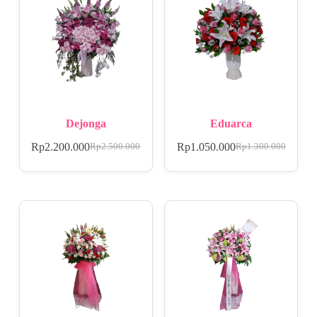
Dejonga
Eduarca
Rp
2.200.000
Rp
1.050.000
Rp
2.500.000
Rp
1.300.000