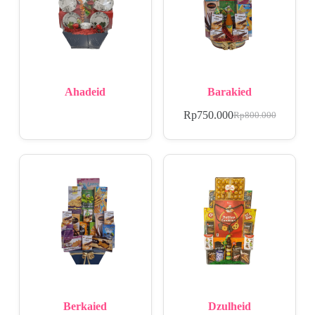
Ahadeid
Barakied
Rp
750.000
Rp
800.000
Berkaied
Dzulheid