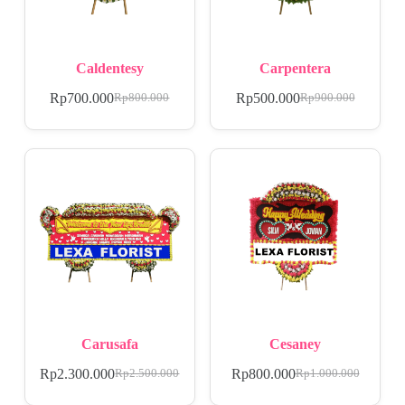
Caldentesy
Carpentera
Rp
700.000
Rp
500.000
Rp
800.000
Rp
900.000
Carusafa
Cesaney
Rp
2.300.000
Rp
800.000
Rp
2.500.000
Rp
1.000.000