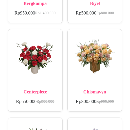
Bergkampa
Biyel
Rp
950.000
Rp
500.000
Rp
1.400.000
Rp
800.000
Centerpiece
Chiomavyn
Rp
550.000
Rp
800.000
Rp
900.000
Rp
900.000