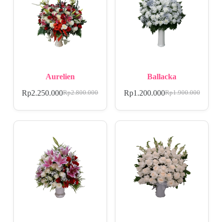
Aurelien
Ballacka
Rp
2.250.000
Rp
1.200.000
Rp
2.800.000
Rp
1.900.000