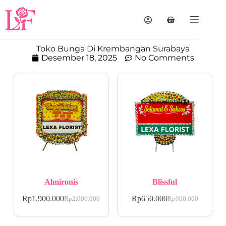
Toko Bunga Di Krembangan Surabaya
Desember 18, 2025
No Comments
Almironis
Blissful
Rp
1.900.000
Rp
650.000
Rp
2.000.000
Rp
900.000