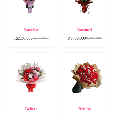
Barellae
Bastonel
Rp
550.000
Rp
750.000
Rp
900.000
Rp
900.000
Belleza
Benlise