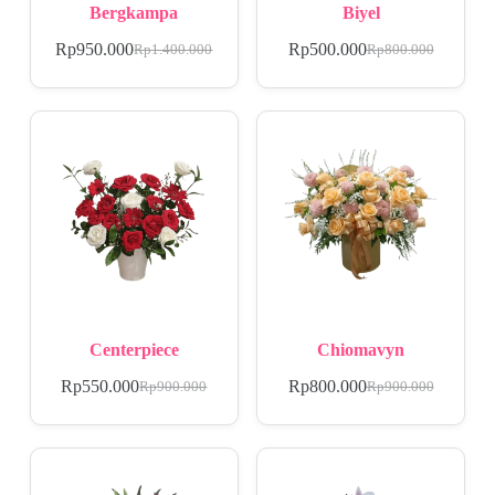
Bergkampa
Biyel
Rp
950.000
Rp
500.000
Rp
1.400.000
Rp
800.000
Centerpiece
Chiomavyn
Rp
550.000
Rp
800.000
Rp
900.000
Rp
900.000