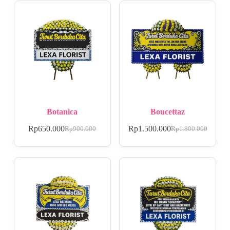
Botanica
Boucettaz
Rp
650.000
Rp
1.500.000
Rp
900.000
Rp
1.800.000