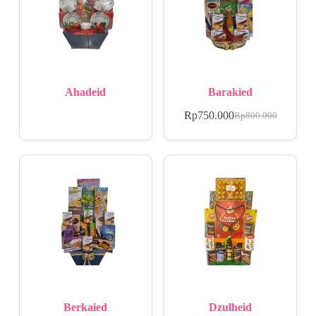
Ahadeid
Barakied
Rp
750.000
Rp
800.000
Berkaied
Dzulheid