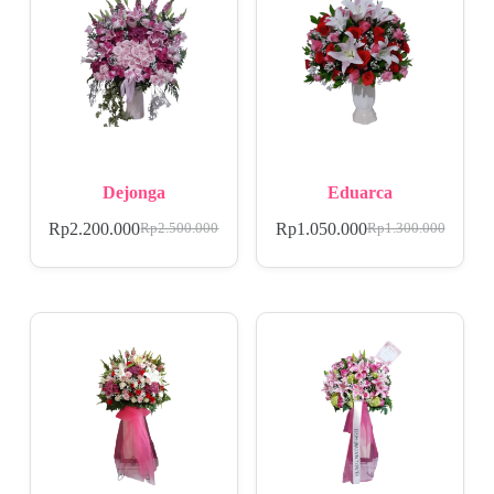
Dejonga
Eduarca
Rp
2.200.000
Rp
1.050.000
Rp
2.500.000
Rp
1.300.000