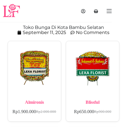
Toko Bunga Di Kota Bambu Selatan
September 11, 2025
No Comments
Almironis
Blissful
Rp
1.900.000
Rp
650.000
Rp
2.000.000
Rp
900.000