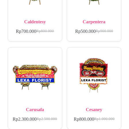
Caldentesy
Carpentera
Rp
700.000
Rp
500.000
Rp
800.000
Rp
900.000
Carusafa
Cesaney
Rp
2.300.000
Rp
800.000
Rp
2.500.000
Rp
1.000.000