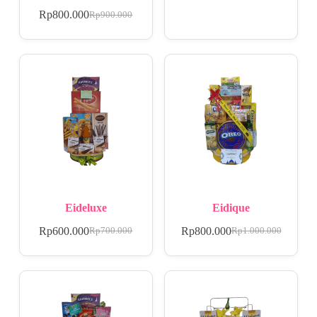
Rp
800.000
Rp
900.000
Eideluxe
Eidique
Rp
600.000
Rp
800.000
Rp
700.000
Rp
1.000.000