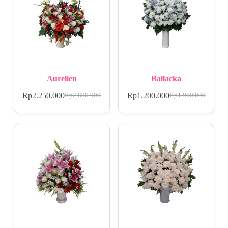
Aurelien
Ballacka
Rp
2.250.000
Rp
1.200.000
Rp
2.800.000
Rp
1.900.000