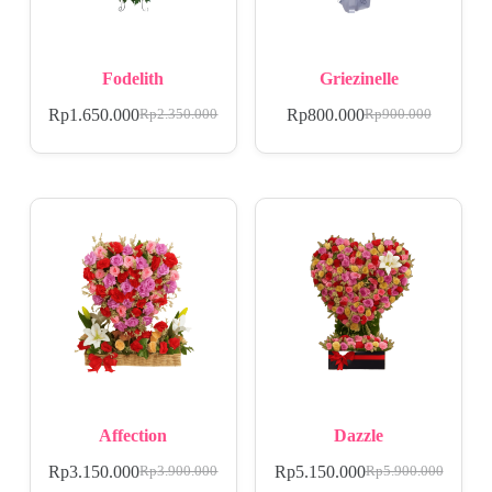
Fodelith
Griezinelle
Rp
1.650.000
Rp
800.000
Rp
2.350.000
Rp
900.000
Affection
Dazzle
Rp
3.150.000
Rp
5.150.000
Rp
3.900.000
Rp
5.900.000