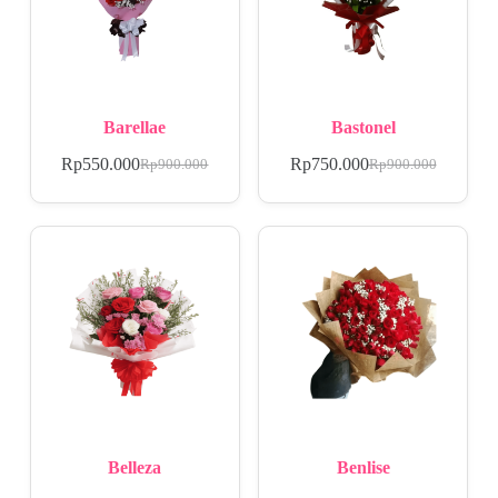
Barellae
Bastonel
Rp
550.000
Rp
750.000
Rp
900.000
Rp
900.000
Belleza
Benlise