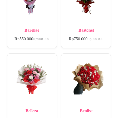
Barellae
Bastonel
Rp
550.000
Rp
750.000
Rp
900.000
Rp
900.000
Belleza
Benlise