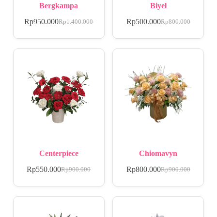
Bergkampa
Biyel
Rp
950.000
Rp
500.000
Rp
1.400.000
Rp
800.000
Centerpiece
Chiomavyn
Rp
550.000
Rp
800.000
Rp
900.000
Rp
900.000