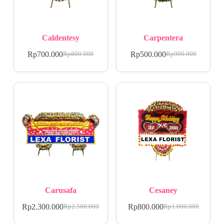
Caldentesy
Carpentera
Rp
700.000
Rp
500.000
Rp
800.000
Rp
900.000
Carusafa
Cesaney
Rp
2.300.000
Rp
800.000
Rp
2.500.000
Rp
1.000.000