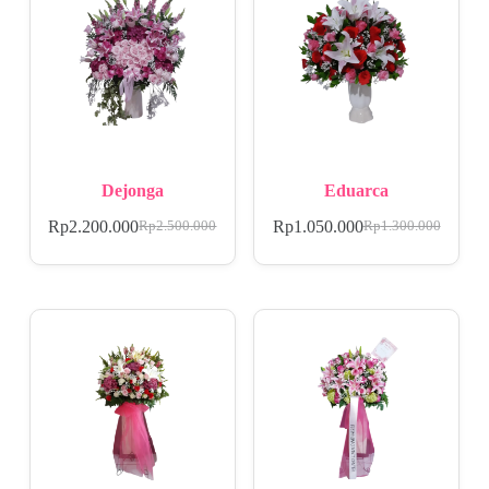
Dejonga
Eduarca
Rp
2.200.000
Rp
1.050.000
Rp
2.500.000
Rp
1.300.000