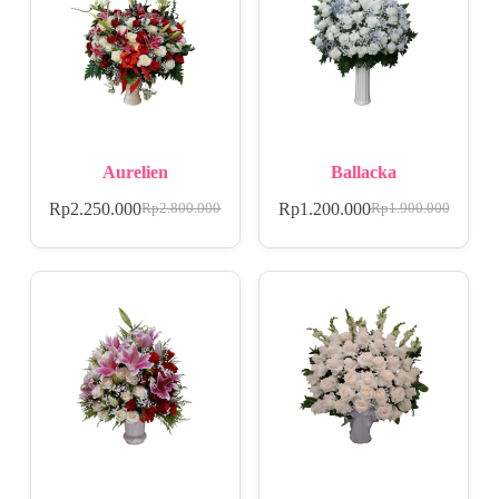
Aurelien
Ballacka
Rp
2.250.000
Rp
1.200.000
Rp
2.800.000
Rp
1.900.000