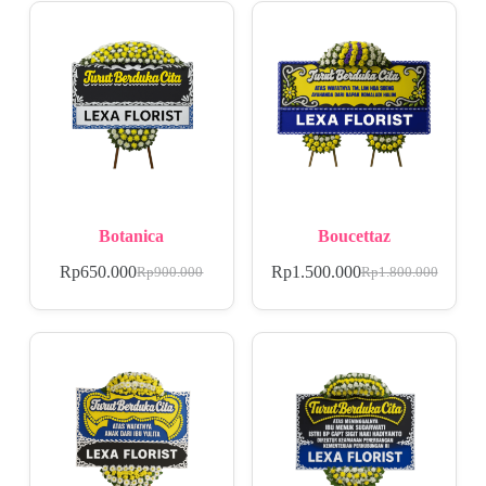
Botanica
Boucettaz
Rp
650.000
Rp
1.500.000
Rp
900.000
Rp
1.800.000