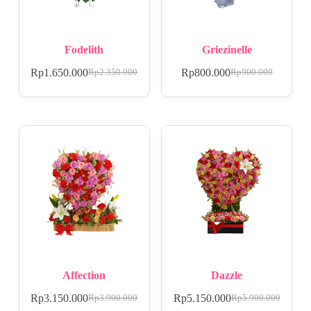
Fodelith
Griezinelle
Rp
1.650.000
Rp
800.000
Rp
2.350.000
Rp
900.000
Affection
Dazzle
Rp
3.150.000
Rp
5.150.000
Rp
3.900.000
Rp
5.900.000