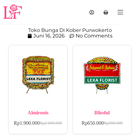
Toko Bunga Di Kober Purwokerto
Juni 16, 2026
No Comments
Almironis
Blissful
Rp
1.900.000
Rp
650.000
Rp
2.000.000
Rp
900.000