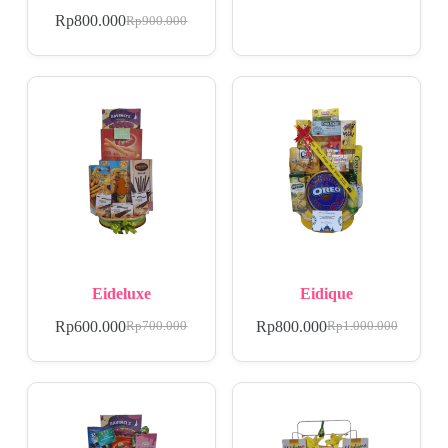
Rp
800.000
Rp
900.000
Eideluxe
Eidique
Rp
600.000
Rp
800.000
Rp
700.000
Rp
1.000.000