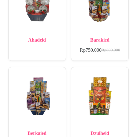
Ahadeid
Barakied
Rp
750.000
Rp
800.000
Berkaied
Dzulheid