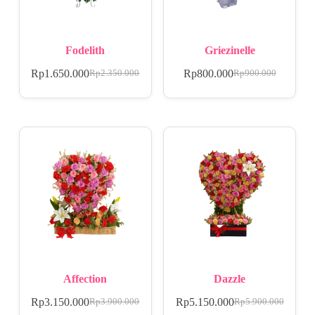
Fodelith
Griezinelle
Rp
1.650.000
Rp
800.000
Rp
2.350.000
Rp
900.000
Affection
Dazzle
Rp
3.150.000
Rp
5.150.000
Rp
3.900.000
Rp
5.900.000