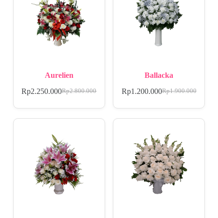
Aurelien
Ballacka
Rp
2.250.000
Rp
1.200.000
Rp
2.800.000
Rp
1.900.000