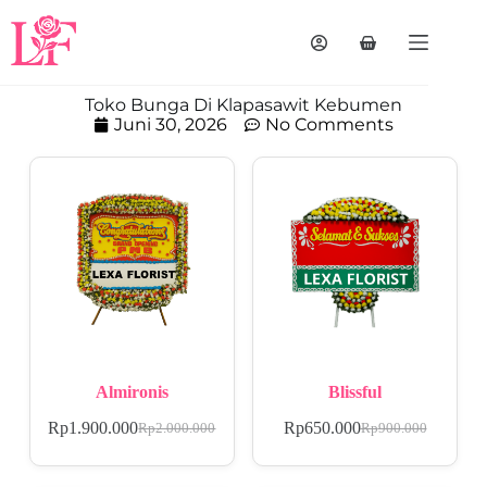
Toko Bunga Di Klapasawit Kebumen
Juni 30, 2026
No Comments
Almironis
Blissful
Rp
1.900.000
Rp
650.000
Rp
2.000.000
Rp
900.000