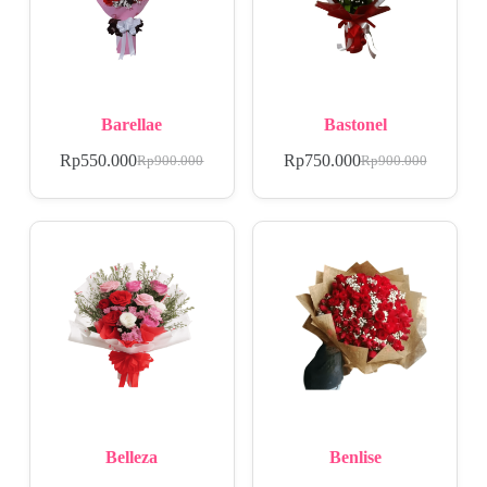
Barellae
Bastonel
Rp
550.000
Rp
750.000
Rp
900.000
Rp
900.000
Belleza
Benlise