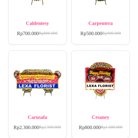
Caldentesy
Carpentera
Rp
700.000
Rp
500.000
Rp
800.000
Rp
900.000
Carusafa
Cesaney
Rp
2.300.000
Rp
800.000
Rp
2.500.000
Rp
1.000.000