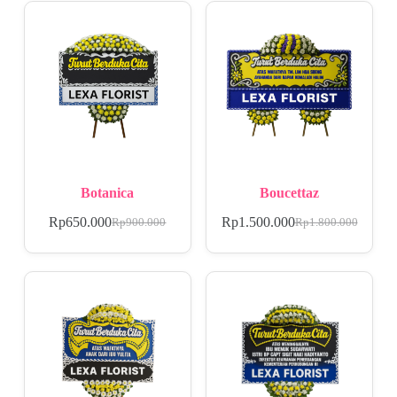
Botanica
Boucettaz
Rp
650.000
Rp
1.500.000
Rp
900.000
Rp
1.800.000