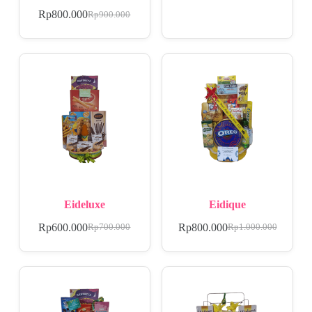
Rp
800.000
Rp
900.000
Eideluxe
Eidique
Rp
600.000
Rp
800.000
Rp
700.000
Rp
1.000.000