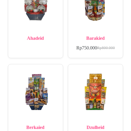
Ahadeid
Barakied
Rp
750.000
Rp
800.000
Berkaied
Dzulheid