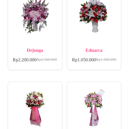
Dejonga
Eduarca
Rp
2.200.000
Rp
1.050.000
Rp
2.500.000
Rp
1.300.000