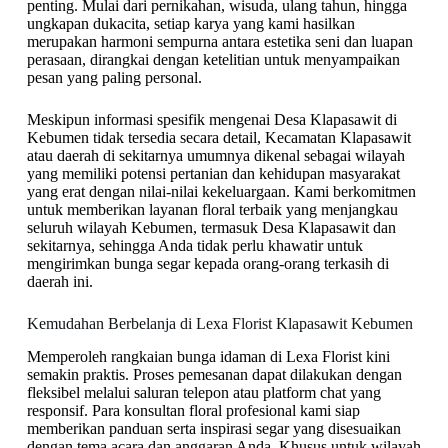
penting. Mulai dari pernikahan, wisuda, ulang tahun, hingga
ungkapan dukacita, setiap karya yang kami hasilkan
merupakan harmoni sempurna antara estetika seni dan luapan
perasaan, dirangkai dengan ketelitian untuk menyampaikan
pesan yang paling personal.
Meskipun informasi spesifik mengenai Desa Klapasawit di
Kebumen tidak tersedia secara detail, Kecamatan Klapasawit
atau daerah di sekitarnya umumnya dikenal sebagai wilayah
yang memiliki potensi pertanian dan kehidupan masyarakat
yang erat dengan nilai-nilai kekeluargaan. Kami berkomitmen
untuk memberikan layanan floral terbaik yang menjangkau
seluruh wilayah Kebumen, termasuk Desa Klapasawit dan
sekitarnya, sehingga Anda tidak perlu khawatir untuk
mengirimkan bunga segar kepada orang-orang terkasih di
daerah ini.
Kemudahan Berbelanja di Lexa Florist Klapasawit Kebumen
Memperoleh rangkaian bunga idaman di Lexa Florist kini
semakin praktis. Proses pemesanan dapat dilakukan dengan
fleksibel melalui saluran telepon atau platform chat yang
responsif. Para konsultan floral profesional kami siap
memberikan panduan serta inspirasi segar yang disesuaikan
dengan tema acara dan anggaran Anda. Khusus untuk wilayah