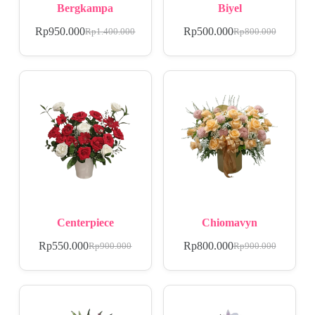
Bergkampa
Biyel
Rp
950.000
Rp
500.000
Rp
1.400.000
Rp
800.000
Centerpiece
Chiomavyn
Rp
550.000
Rp
800.000
Rp
900.000
Rp
900.000