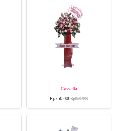
Casvella
Rp
750.000
Rp
950.000