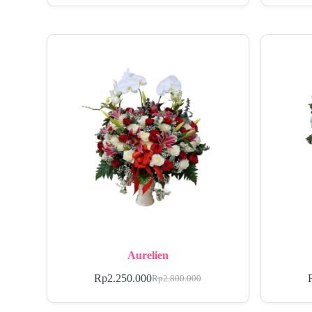
Aurelien
Rp
2.250.000
Rp
2.800.000