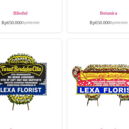
Blissful
Botanica
Rp
650.000
Rp
650.000
Rp
900.000
Rp
900.000