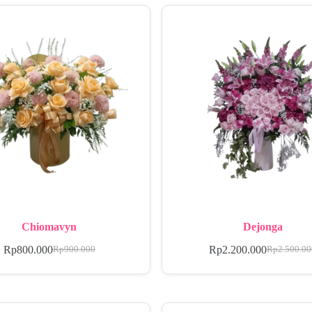
Chiomavyn
Dejonga
Rp
800.000
Rp
2.200.000
Rp
900.000
Rp
2.500.0