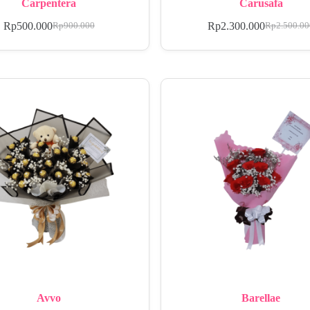
Carpentera
Carusafa
Rp
500.000
Rp
2.300.000
Rp
900.000
Rp
2.500.0
Avvo
Barellae