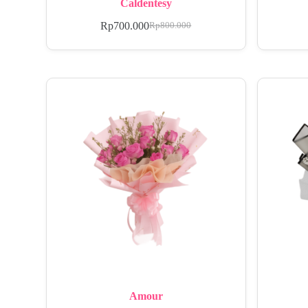
Caldentesy
Rp
700.000
Rp
800.000
Amour