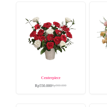
Centerpiece
Rp
550.000
Rp
900.000