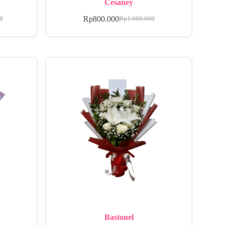
Cesaney
Rp
800.000
00
Rp
1.000.000
Bastonel