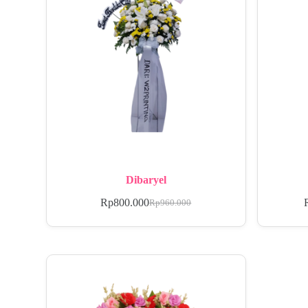
Dibaryel
Rp
800.000
Rp
960.000