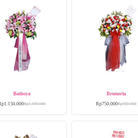
Batissya
Brunoria
Rp
1.150.000
Rp
750.000
Rp
1.500.000
Rp
950.000