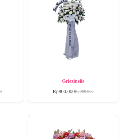
Griezinelle
Rp
800.000
00
Rp
900.000