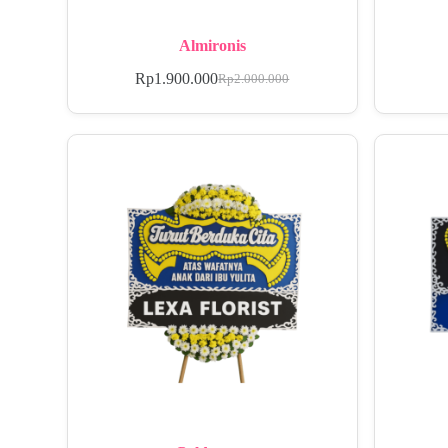
Almironis
Rp
1.900.000
Rp
2.000.000