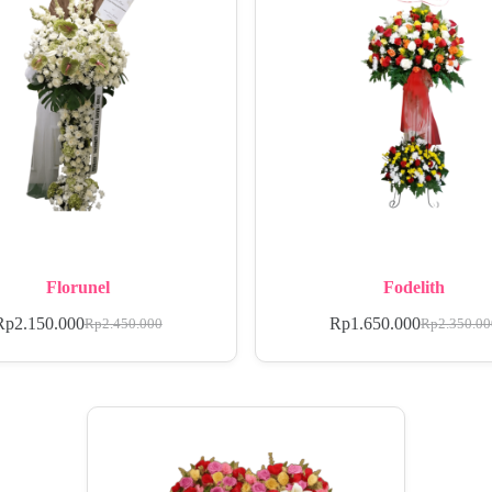
Florunel
Fodelith
Rp
2.150.000
Rp
1.650.000
Rp
2.450.000
Rp
2.350.0