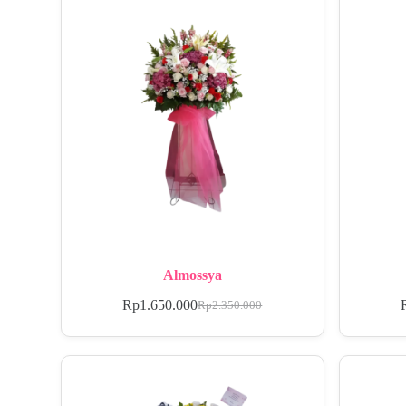
Almossya
Rp
1.650.000
Rp
2.350.000