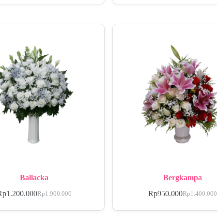
Ballacka
Bergkampa
Rp
1.200.000
Rp
950.000
Rp
1.900.000
Rp
1.400.00