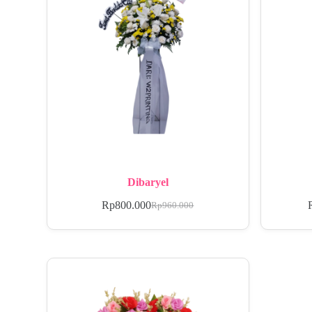
Dibaryel
Rp
800.000
Rp
960.000