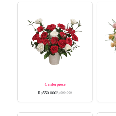
Centerpiece
Rp
550.000
Rp
900.000