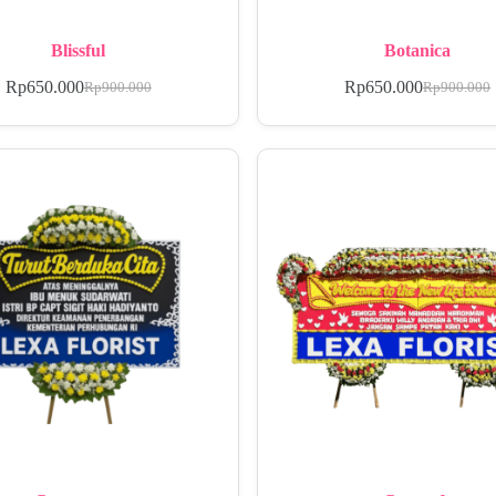
Blissful
Botanica
Rp
650.000
Rp
650.000
Rp
900.000
Rp
900.000