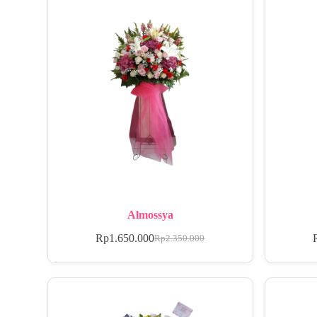
Almossya
Rp
1.650.000
Rp
2.350.000