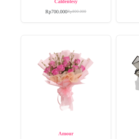
Caldentesy
Rp
700.000
Rp
800.000
Amour