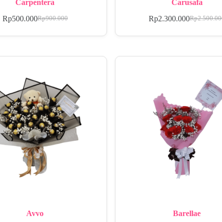
Carpentera
Carusafa
Rp
500.000
Rp
2.300.000
Rp
900.000
Rp
2.500.0
Avvo
Barellae