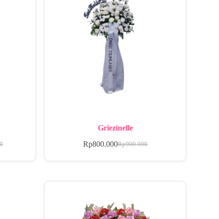
Griezinelle
Rp
800.000
00
Rp
900.000