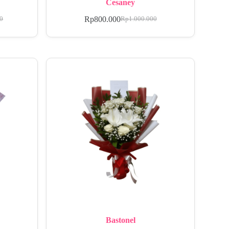
Cesaney
Rp
800.000
00
Rp
1.000.000
Bastonel