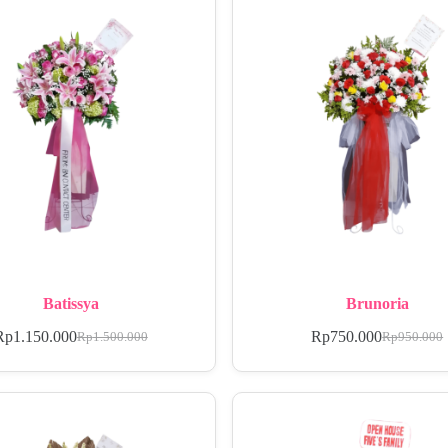
Batissya
Brunoria
Rp
1.150.000
Rp
750.000
Rp
1.500.000
Rp
950.000