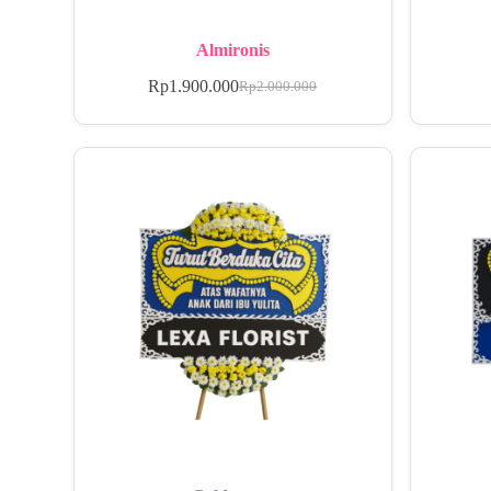
Almironis
Rp
1.900.000
Rp
2.000.000