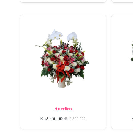
Aurelien
Rp
2.250.000
Rp
2.800.000