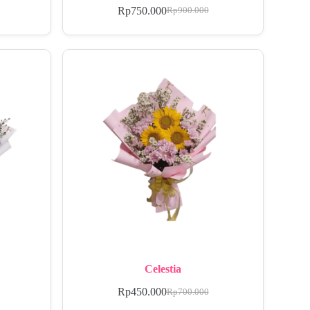
Rp
750.000
Rp
900.000
Celestia
Rp
450.000
Rp
700.000