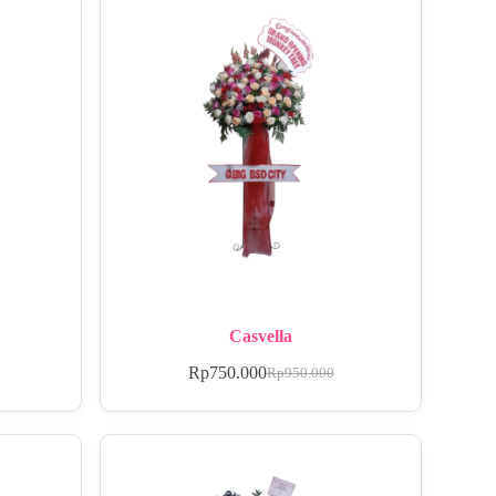
Casvella
Rp
750.000
Rp
950.000