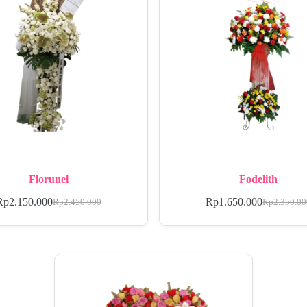
Florunel
Fodelith
Rp
2.150.000
Rp
1.650.000
Rp
2.450.000
Rp
2.350.0