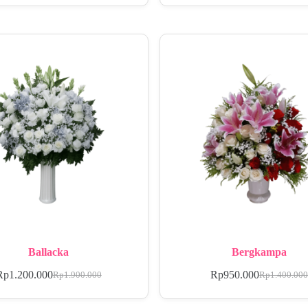
Ballacka
Bergkampa
Rp
1.200.000
Rp
950.000
Rp
1.900.000
Rp
1.400.00