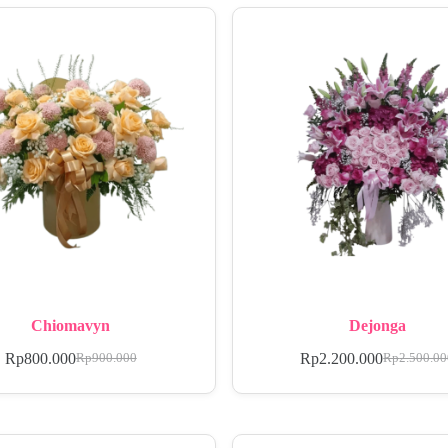
Chiomavyn
Dejonga
Rp
800.000
Rp
2.200.000
Rp
900.000
Rp
2.500.0