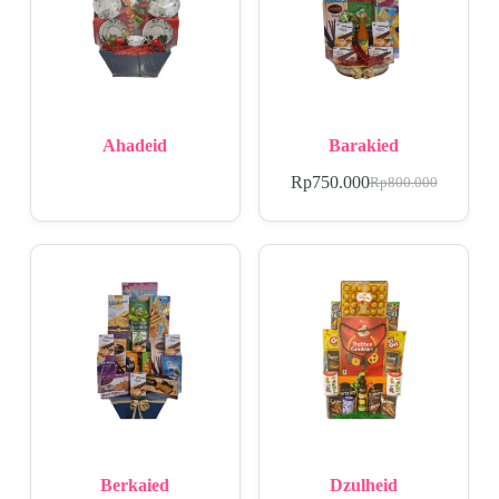
Ahadeid
Barakied
Rp
750.000
Rp
800.000
Berkaied
Dzulheid