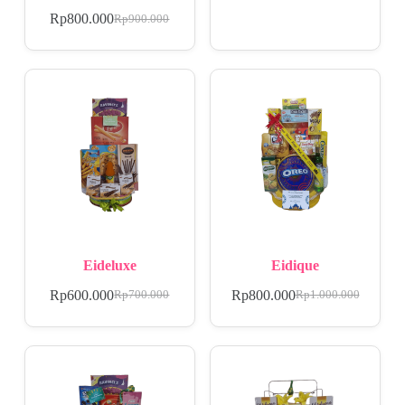
Rp
800.000
Rp
900.000
Eideluxe
Eidique
Rp
600.000
Rp
800.000
Rp
700.000
Rp
1.000.000