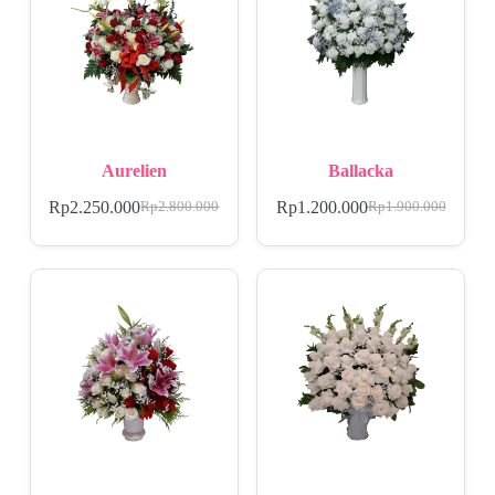
Aurelien
Ballacka
Rp
2.250.000
Rp
1.200.000
Rp
2.800.000
Rp
1.900.000