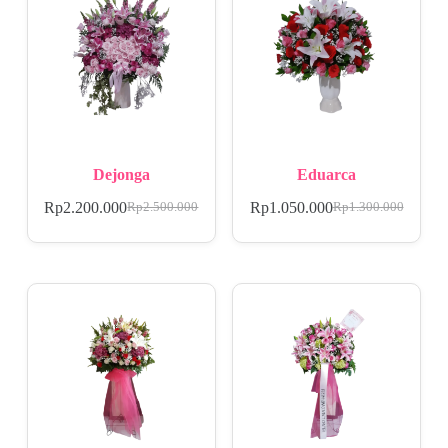
Dejonga
Eduarca
Rp
2.200.000
Rp
1.050.000
Rp
2.500.000
Rp
1.300.000