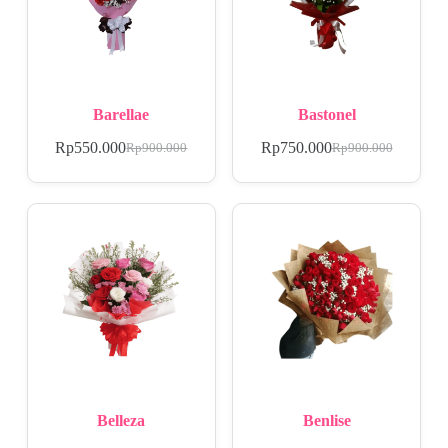
Barellae
Bastonel
Rp
550.000
Rp
750.000
Rp
900.000
Rp
900.000
Belleza
Benlise