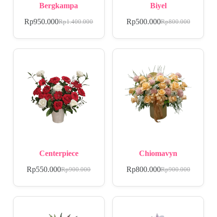
Bergkampa
Biyel
Rp
950.000
Rp
500.000
Rp
1.400.000
Rp
800.000
Centerpiece
Chiomavyn
Rp
550.000
Rp
800.000
Rp
900.000
Rp
900.000