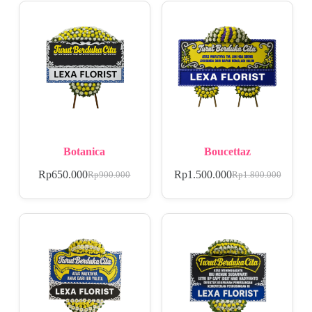
Botanica
Boucettaz
Rp
650.000
Rp
1.500.000
Rp
900.000
Rp
1.800.000