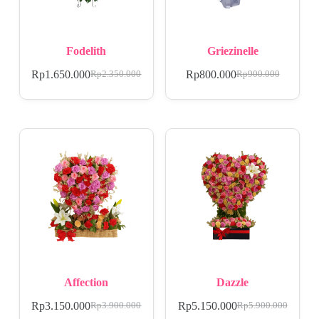
Fodelith
Griezinelle
Rp
1.650.000
Rp
800.000
Rp
2.350.000
Rp
900.000
Affection
Dazzle
Rp
3.150.000
Rp
5.150.000
Rp
3.900.000
Rp
5.900.000