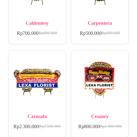
Caldentesy
Carpentera
Rp
700.000
Rp
500.000
Rp
800.000
Rp
900.000
Carusafa
Cesaney
Rp
2.300.000
Rp
800.000
Rp
2.500.000
Rp
1.000.000