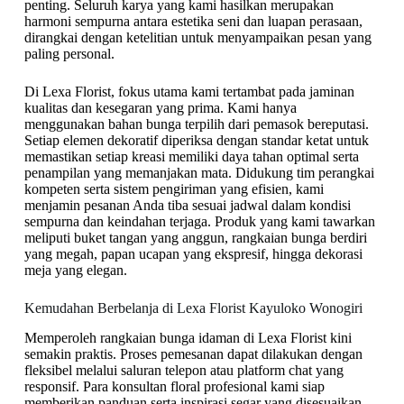
penting. Seluruh karya yang kami hasilkan merupakan
harmoni sempurna antara estetika seni dan luapan perasaan,
dirangkai dengan ketelitian untuk menyampaikan pesan yang
paling personal.
Di Lexa Florist, fokus utama kami tertambat pada jaminan
kualitas dan kesegaran yang prima. Kami hanya
menggunakan bahan bunga terpilih dari pemasok bereputasi.
Setiap elemen dekoratif diperiksa dengan standar ketat untuk
memastikan setiap kreasi memiliki daya tahan optimal serta
penampilan yang memanjakan mata. Didukung tim perangkai
kompeten serta sistem pengiriman yang efisien, kami
menjamin pesanan Anda tiba sesuai jadwal dalam kondisi
sempurna dan keindahan terjaga. Produk yang kami tawarkan
meliputi buket tangan yang anggun, rangkaian bunga berdiri
yang megah, papan ucapan yang ekspresif, hingga dekorasi
meja yang elegan.
Kemudahan Berbelanja di Lexa Florist Kayuloko Wonogiri
Memperoleh rangkaian bunga idaman di Lexa Florist kini
semakin praktis. Proses pemesanan dapat dilakukan dengan
fleksibel melalui saluran telepon atau platform chat yang
responsif. Para konsultan floral profesional kami siap
memberikan panduan serta inspirasi segar yang disesuaikan