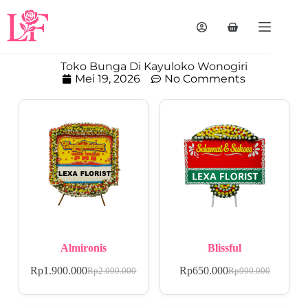
Toko Bunga Di Kayuloko Wonogiri
Mei 19, 2026
No Comments
Almironis
Blissful
Rp
1.900.000
Rp
650.000
Rp
2.000.000
Rp
900.000