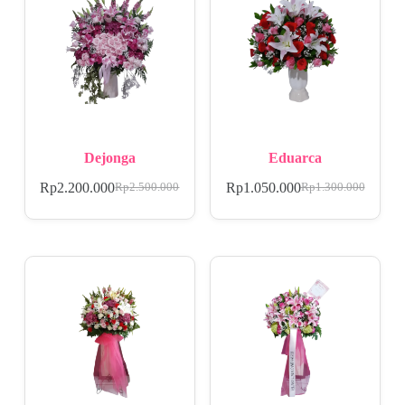
Dejonga
Eduarca
Rp
2.200.000
Rp
1.050.000
Rp
2.500.000
Rp
1.300.000