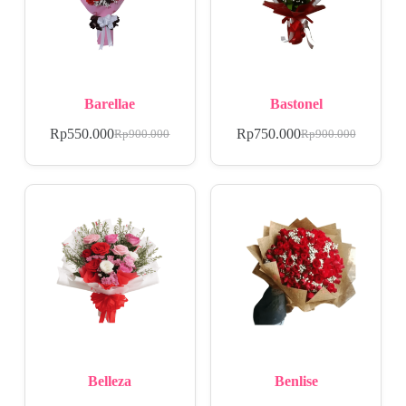
Barellae
Bastonel
Rp
550.000
Rp
750.000
Rp
900.000
Rp
900.000
Belleza
Benlise