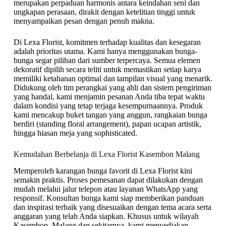
merupakan perpaduan harmonis antara keindahan seni dan
ungkapan perasaan, dirakit dengan ketelitian tinggi untuk
menyampaikan pesan dengan penuh makna.
Di Lexa Florist, komitmen terhadap kualitas dan kesegaran
adalah prioritas utama. Kami hanya menggunakan bunga-
bunga segar pilihan dari sumber terpercaya. Semua elemen
dekoratif dipilih secara teliti untuk memastikan setiap karya
memiliki ketahanan optimal dan tampilan visual yang menarik.
Didukung oleh tim perangkai yang ahli dan sistem pengiriman
yang handal, kami menjamin pesanan Anda tiba tepat waktu
dalam kondisi yang tetap terjaga kesempurnaannya. Produk
kami mencakup buket tangan yang anggun, rangkaian bunga
berdiri (standing floral arrangement), papan ucapan artistik,
hingga hiasan meja yang sophisticated.
Kemudahan Berbelanja di Lexa Florist Kasembon Malang
Memperoleh karangan bunga favorit di Lexa Florist kini
semakin praktis. Proses pemesanan dapat dilakukan dengan
mudah melalui jalur telepon atau layanan WhatsApp yang
responsif. Konsultan bunga kami siap memberikan panduan
dan inspirasi terbaik yang disesuaikan dengan tema acara serta
anggaran yang telah Anda siapkan. Khusus untuk wilayah
Kasembon, Malang dan sekitarnya, kami menyediakan