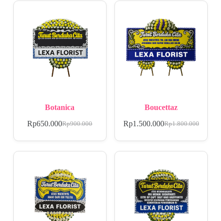
Botanica
Boucettaz
Rp
650.000
Rp
1.500.000
Rp
900.000
Rp
1.800.000