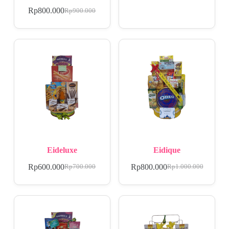
Rp
800.000
Rp
900.000
Eideluxe
Eidique
Rp
600.000
Rp
800.000
Rp
700.000
Rp
1.000.000