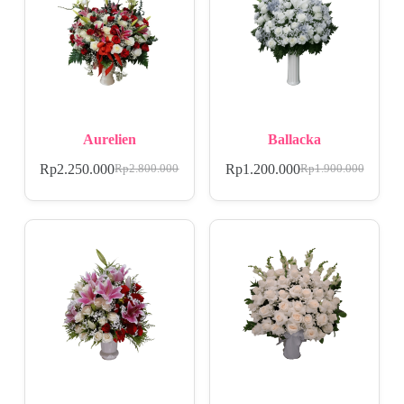
Aurelien
Ballacka
Rp
2.250.000
Rp
1.200.000
Rp
2.800.000
Rp
1.900.000