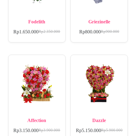
Fodelith
Griezinelle
Rp
1.650.000
Rp
800.000
Rp
2.350.000
Rp
900.000
Affection
Dazzle
Rp
3.150.000
Rp
5.150.000
Rp
3.900.000
Rp
5.900.000