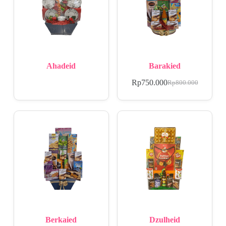
Ahadeid
Barakied
Rp
750.000
Rp
800.000
Berkaied
Dzulheid