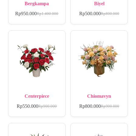
Bergkampa
Biyel
Rp
950.000
Rp
500.000
Rp
1.400.000
Rp
800.000
Centerpiece
Chiomavyn
Rp
550.000
Rp
800.000
Rp
900.000
Rp
900.000