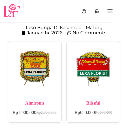
Toko Bunga Di Kasembon Malang
Januari 14, 2026
No Comments
Almironis
Blissful
Rp
1.900.000
Rp
650.000
Rp
2.000.000
Rp
900.000