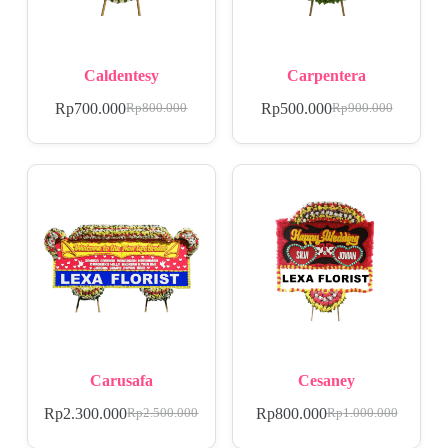
Caldentesy
Carpentera
Rp
700.000
Rp
500.000
Rp
800.000
Rp
900.000
Carusafa
Cesaney
Rp
2.300.000
Rp
800.000
Rp
2.500.000
Rp
1.000.000