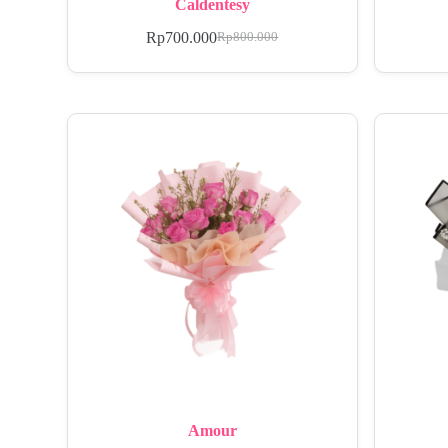
Caldentesy
Rp
700.000
Rp
800.000
Amour