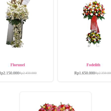
Florunel
Fodelith
Rp
2.150.000
Rp
1.650.000
Rp
2.450.000
Rp
2.350.0