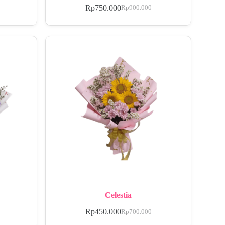
Rp
750.000
Rp
900.000
Celestia
Rp
450.000
Rp
700.000