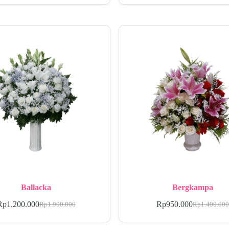
Ballacka
Bergkampa
Rp
1.200.000
Rp
950.000
Rp
1.900.000
Rp
1.400.00