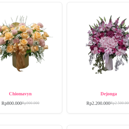
Chiomavyn
Dejonga
Rp
800.000
Rp
2.200.000
Rp
900.000
Rp
2.500.0