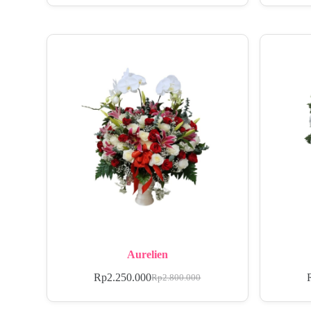
Aurelien
Rp
2.250.000
Rp
2.800.000