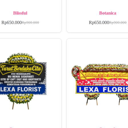
Blissful
Botanica
Rp
650.000
Rp
650.000
Rp
900.000
Rp
900.000