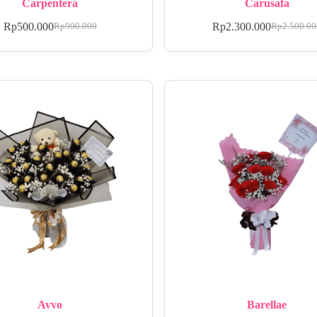
Carpentera
Carusafa
Rp
500.000
Rp
2.300.000
Rp
900.000
Rp
2.500.0
Avvo
Barellae