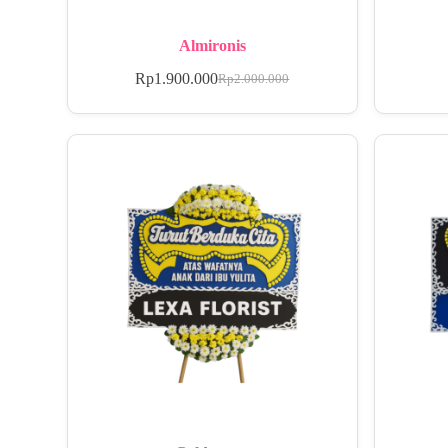
Almironis
Rp
1.900.000
Rp
2.000.000