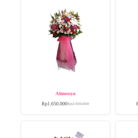
Almossya
Rp
1.650.000
Rp
2.350.000