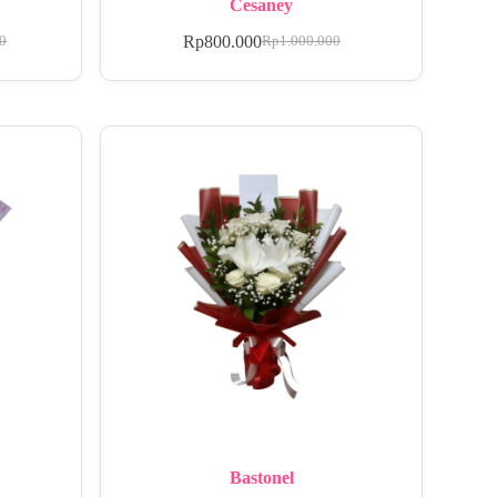
Cesaney
Rp
800.000
00
Rp
1.000.000
Bastonel