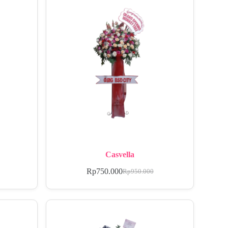
Casvella
Rp
750.000
Rp
950.000