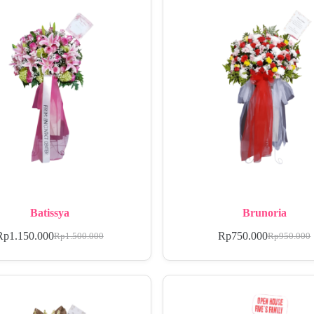
Batissya
Brunoria
Rp
1.150.000
Rp
750.000
Rp
1.500.000
Rp
950.000