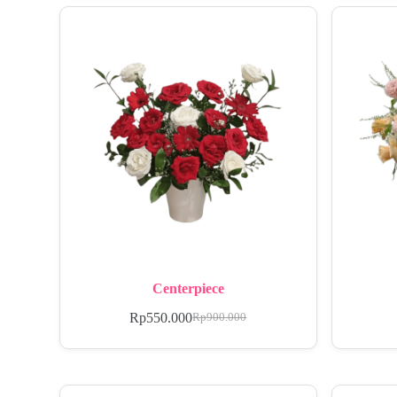
Centerpiece
Rp
550.000
Rp
900.000