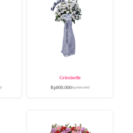
Griezinelle
Rp
800.000
00
Rp
900.000