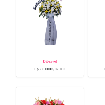
Dibaryel
Rp
800.000
Rp
960.000