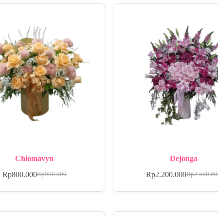
Chiomavyn
Dejonga
Rp
800.000
Rp
2.200.000
Rp
900.000
Rp
2.500.0