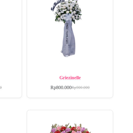
Griezinelle
Rp
800.000
00
Rp
900.000