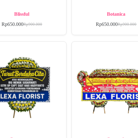
Blissful
Botanica
Rp
650.000
Rp
650.000
Rp
900.000
Rp
900.000