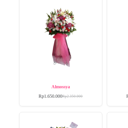
Almossya
Rp
1.650.000
Rp
2.350.000