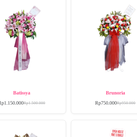
Batissya
Brunoria
Rp
1.150.000
Rp
750.000
Rp
1.500.000
Rp
950.000