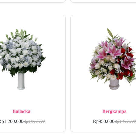
Ballacka
Bergkampa
Rp
1.200.000
Rp
950.000
Rp
1.900.000
Rp
1.400.00