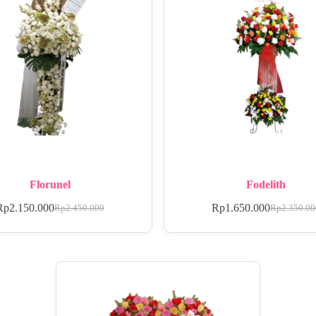
Florunel
Fodelith
Rp
2.150.000
Rp
1.650.000
Rp
2.450.000
Rp
2.350.0