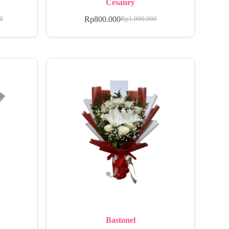
Cesaney
Rp
800.000
00
Rp
1.000.000
Bastonel