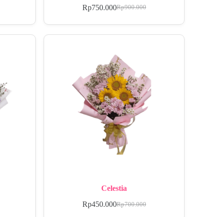
Rp
750.000
Rp
900.000
Celestia
Rp
450.000
Rp
700.000