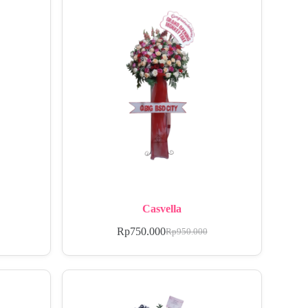
Casvella
Rp
750.000
Rp
950.000