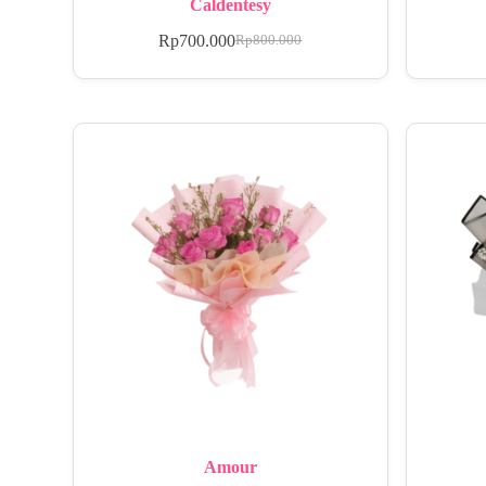
Caldentesy
Rp
700.000
Rp
800.000
Amour