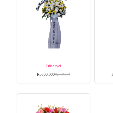
Dibaryel
Rp
800.000
Rp
960.000