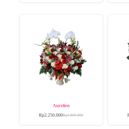
Aurelien
Rp
2.250.000
Rp
2.800.000