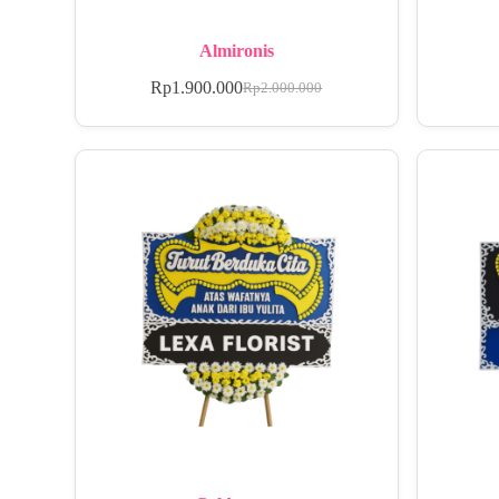
Almironis
Rp
1.900.000
Rp
2.000.000