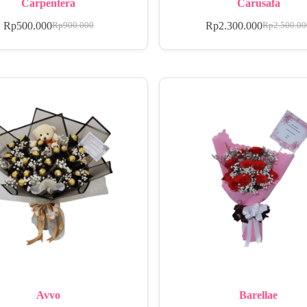
Carpentera
Carusafa
Rp
500.000
Rp
2.300.000
Rp
900.000
Rp
2.500.0
Avvo
Barellae