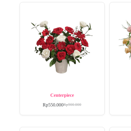
Centerpiece
Rp
550.000
Rp
900.000