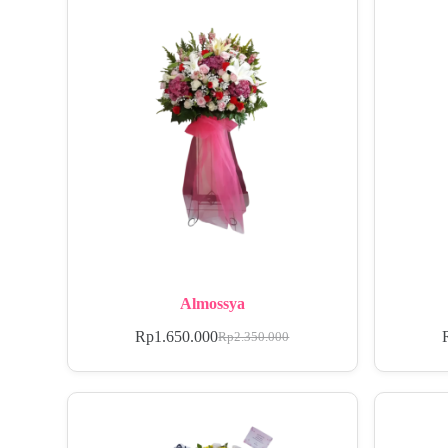
Almossya
Rp
1.650.000
Rp
2.350.000