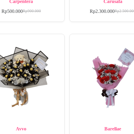
Carpentera
Carusafa
Rp
500.000
Rp
2.300.000
Rp
900.000
Rp
2.500.0
Avvo
Barellae