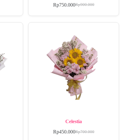
Rp
750.000
Rp
900.000
Celestia
Rp
450.000
Rp
700.000