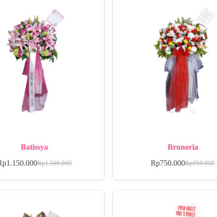
Batissya
Brunoria
Rp
1.150.000
Rp
750.000
Rp
1.500.000
Rp
950.000