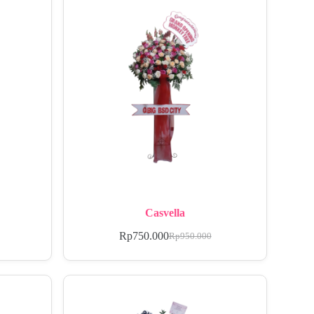
Casvella
Rp
750.000
Rp
950.000