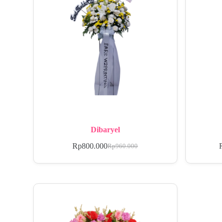
Dibaryel
Rp
800.000
Rp
960.000