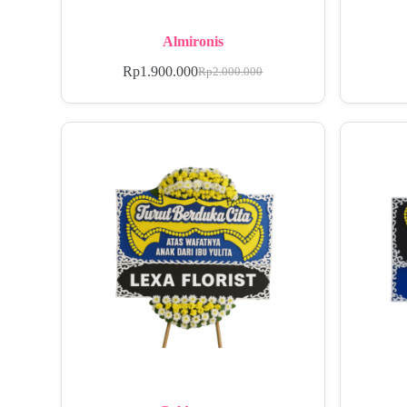
Almironis
Rp
1.900.000
Rp
2.000.000