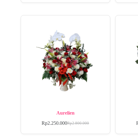
Aurelien
Rp
2.250.000
Rp
2.800.000