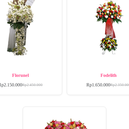
Florunel
Fodelith
Rp
2.150.000
Rp
1.650.000
Rp
2.450.000
Rp
2.350.0