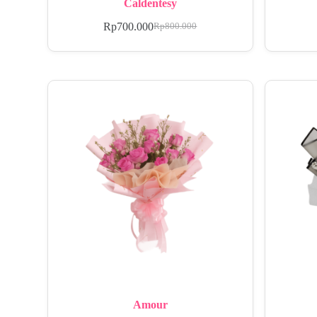
Caldentesy
Rp
700.000
Rp
800.000
Amour