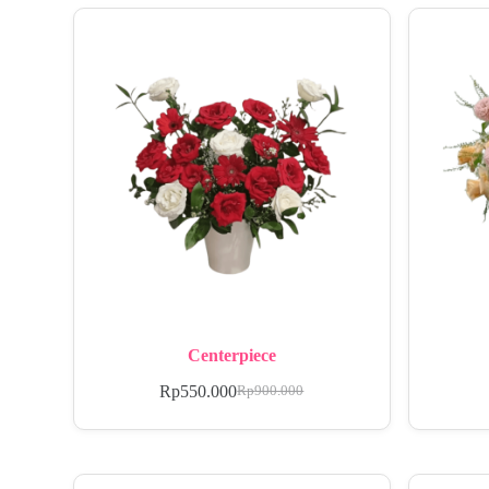
Centerpiece
Rp
550.000
Rp
900.000