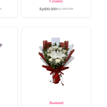
Cesaney
Rp
800.000
00
Rp
1.000.000
Bastonel