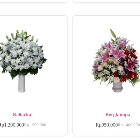
Ballacka
Bergkampa
Rp
1.200.000
Rp
950.000
Rp
1.900.000
Rp
1.400.00