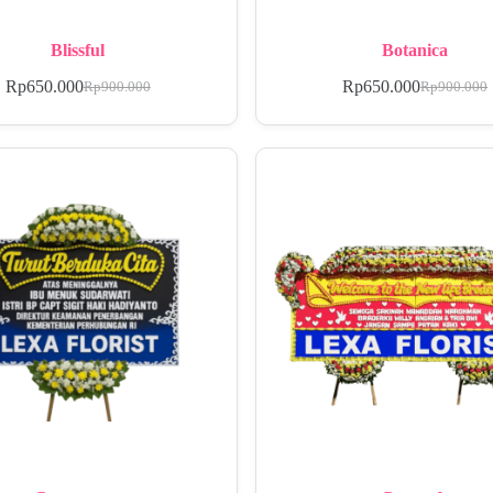
Blissful
Botanica
Rp
650.000
Rp
650.000
Rp
900.000
Rp
900.000