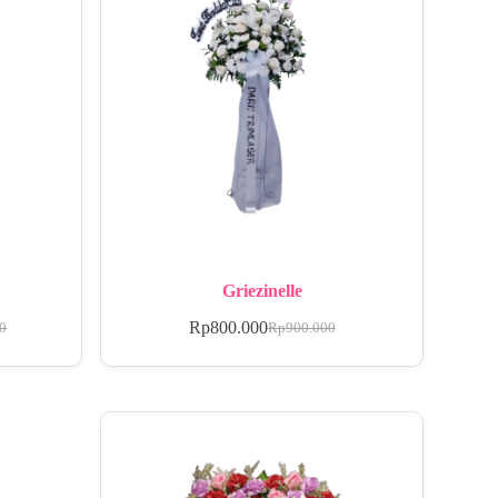
Griezinelle
Rp
800.000
00
Rp
900.000