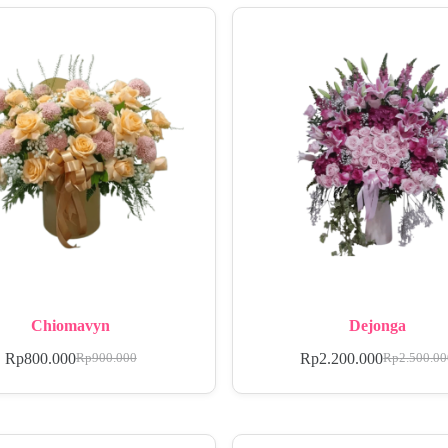
Chiomavyn
Dejonga
Rp
800.000
Rp
2.200.000
Rp
900.000
Rp
2.500.0