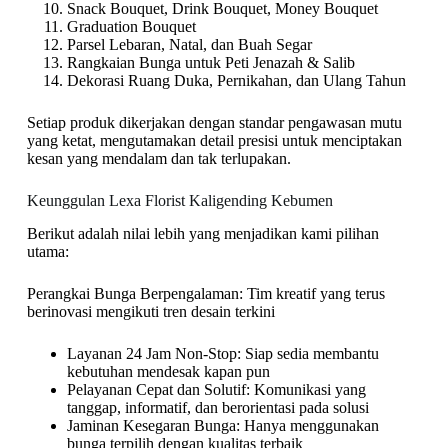
Snack Bouquet, Drink Bouquet, Money Bouquet
Graduation Bouquet
Parsel Lebaran, Natal, dan Buah Segar
Rangkaian Bunga untuk Peti Jenazah & Salib
Dekorasi Ruang Duka, Pernikahan, dan Ulang Tahun
Setiap produk dikerjakan dengan standar pengawasan mutu
yang ketat, mengutamakan detail presisi untuk menciptakan
kesan yang mendalam dan tak terlupakan.
Keunggulan Lexa Florist Kaligending Kebumen
Berikut adalah nilai lebih yang menjadikan kami pilihan
utama:
Perangkai Bunga Berpengalaman: Tim kreatif yang terus
berinovasi mengikuti tren desain terkini
Layanan 24 Jam Non-Stop: Siap sedia membantu
kebutuhan mendesak kapan pun
Pelayanan Cepat dan Solutif: Komunikasi yang
tanggap, informatif, dan berorientasi pada solusi
Jaminan Kesegaran Bunga: Hanya menggunakan
bunga terpilih dengan kualitas terbaik