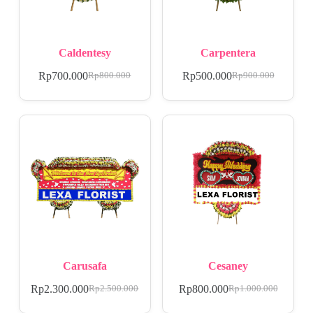
Caldentesy
Carpentera
Rp
700.000
Rp
500.000
Rp
800.000
Rp
900.000
Carusafa
Cesaney
Rp
2.300.000
Rp
800.000
Rp
2.500.000
Rp
1.000.000