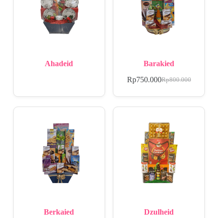
Ahadeid
Barakied
Rp
750.000
Rp
800.000
Berkaied
Dzulheid