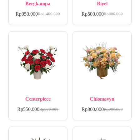
Bergkampa
Biyel
Rp
950.000
Rp
500.000
Rp
1.400.000
Rp
800.000
Centerpiece
Chiomavyn
Rp
550.000
Rp
800.000
Rp
900.000
Rp
900.000