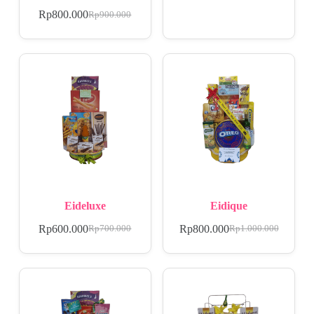
Rp
800.000
Rp
900.000
Eideluxe
Eidique
Rp
600.000
Rp
800.000
Rp
700.000
Rp
1.000.000