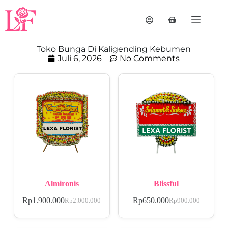
Toko Bunga Di Kaligending Kebumen
Juli 6, 2026
No Comments
Almironis
Blissful
Rp
1.900.000
Rp
650.000
Rp
2.000.000
Rp
900.000