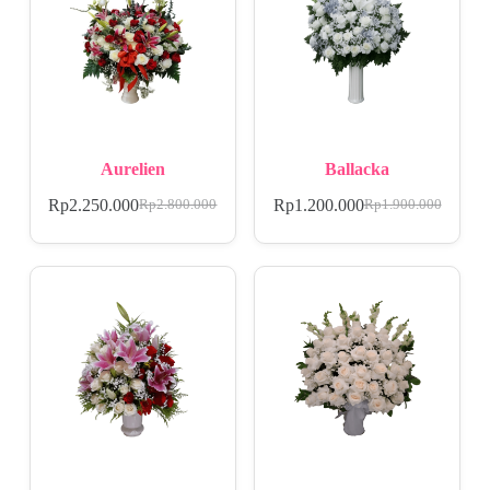
Aurelien
Ballacka
Rp
2.250.000
Rp
1.200.000
Rp
2.800.000
Rp
1.900.000