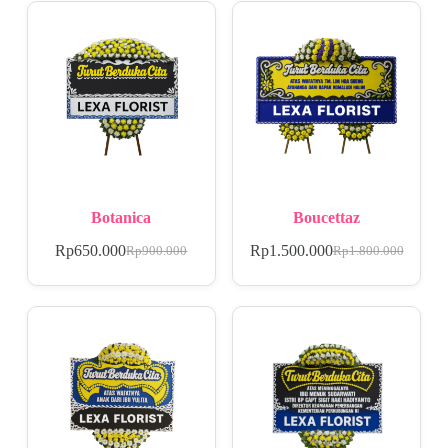
Botanica
Boucettaz
Rp
650.000
Rp
1.500.000
Rp
900.000
Rp
1.800.000