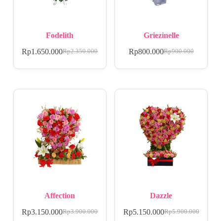
Fodelith
Griezinelle
Rp
1.650.000
Rp
800.000
Rp
2.350.000
Rp
900.000
Affection
Dazzle
Rp
3.150.000
Rp
5.150.000
Rp
3.900.000
Rp
5.900.000