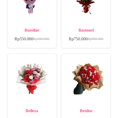
Barellae
Bastonel
Rp
550.000
Rp
750.000
Rp
900.000
Rp
900.000
Belleza
Benlise