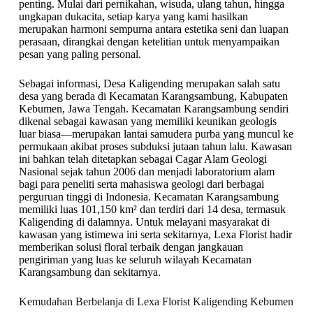
penting. Mulai dari pernikahan, wisuda, ulang tahun, hingga
ungkapan dukacita, setiap karya yang kami hasilkan
merupakan harmoni sempurna antara estetika seni dan luapan
perasaan, dirangkai dengan ketelitian untuk menyampaikan
pesan yang paling personal.
Sebagai informasi, Desa Kaligending merupakan salah satu
desa yang berada di Kecamatan Karangsambung, Kabupaten
Kebumen, Jawa Tengah. Kecamatan Karangsambung sendiri
dikenal sebagai kawasan yang memiliki keunikan geologis
luar biasa—merupakan lantai samudera purba yang muncul ke
permukaan akibat proses subduksi jutaan tahun lalu. Kawasan
ini bahkan telah ditetapkan sebagai Cagar Alam Geologi
Nasional sejak tahun 2006 dan menjadi laboratorium alam
bagi para peneliti serta mahasiswa geologi dari berbagai
perguruan tinggi di Indonesia. Kecamatan Karangsambung
memiliki luas 101,150 km² dan terdiri dari 14 desa, termasuk
Kaligending di dalamnya. Untuk melayani masyarakat di
kawasan yang istimewa ini serta sekitarnya, Lexa Florist hadir
memberikan solusi floral terbaik dengan jangkauan
pengiriman yang luas ke seluruh wilayah Kecamatan
Karangsambung dan sekitarnya.
Kemudahan Berbelanja di Lexa Florist Kaligending Kebumen