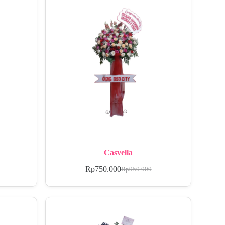
Casvella
Rp
750.000
Rp
950.000