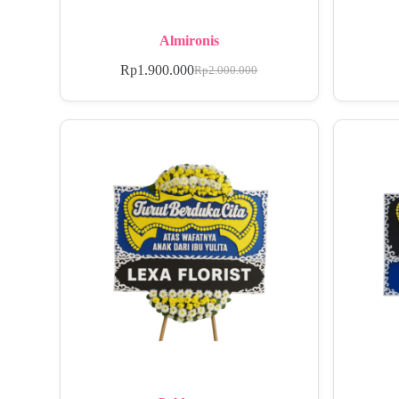
Almironis
Rp
1.900.000
Rp
2.000.000