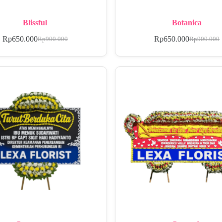
Blissful
Botanica
Rp
650.000
Rp
650.000
Rp
900.000
Rp
900.000