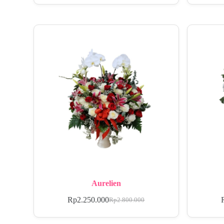
Aurelien
Rp
2.250.000
Rp
2.800.000