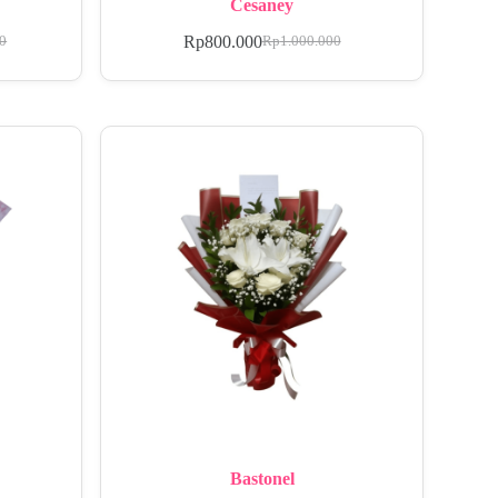
Cesaney
Rp
800.000
00
Rp
1.000.000
Bastonel