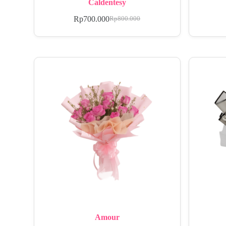
Caldentesy
Rp
700.000
Rp
800.000
Amour