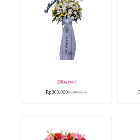
Dibaryel
Rp
800.000
Rp
960.000