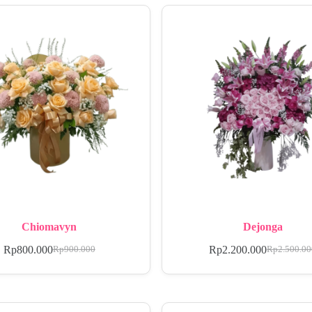
Chiomavyn
Dejonga
Rp
800.000
Rp
2.200.000
Rp
900.000
Rp
2.500.0