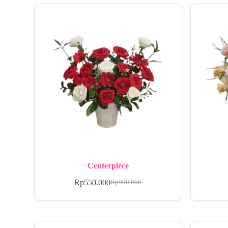
Centerpiece
Rp
550.000
Rp
900.000