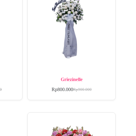
Griezinelle
Rp
800.000
00
Rp
900.000