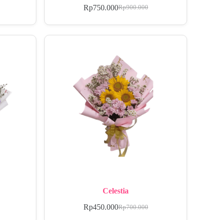
Rp
750.000
Rp
900.000
Celestia
Rp
450.000
Rp
700.000