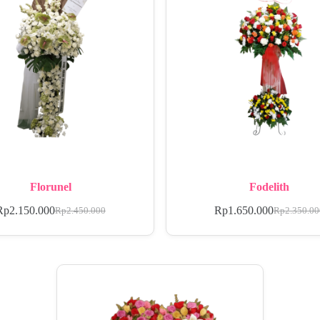
Florunel
Fodelith
Rp
2.150.000
Rp
1.650.000
Rp
2.450.000
Rp
2.350.0