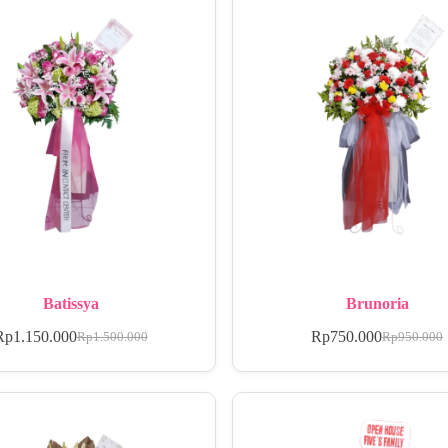
Batissya
Brunoria
Rp
1.150.000
Rp
750.000
Rp
1.500.000
Rp
950.000