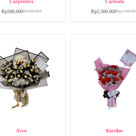
Carpentera
Carusafa
Rp
500.000
Rp
2.300.000
Rp
900.000
Rp
2.500.0
Avvo
Barellae