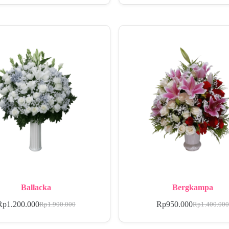
Ballacka
Bergkampa
Rp
1.200.000
Rp
950.000
Rp
1.900.000
Rp
1.400.00