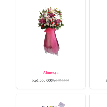
Almossya
Rp
1.650.000
Rp
2.350.000