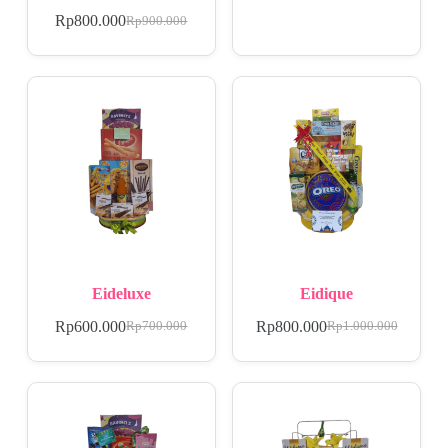
Rp
800.000
Rp
900.000
Eideluxe
Eidique
Rp
600.000
Rp
800.000
Rp
700.000
Rp
1.000.000