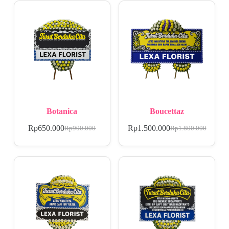
Botanica
Boucettaz
Rp
650.000
Rp
1.500.000
Rp
900.000
Rp
1.800.000