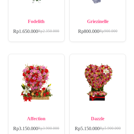
Fodelith
Griezinelle
Rp
1.650.000
Rp
800.000
Rp
2.350.000
Rp
900.000
Affection
Dazzle
Rp
3.150.000
Rp
5.150.000
Rp
3.900.000
Rp
5.900.000