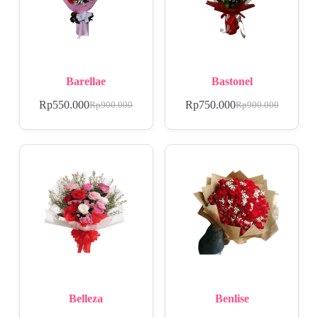
Barellae
Bastonel
Rp
550.000
Rp
750.000
Rp
900.000
Rp
900.000
Belleza
Benlise