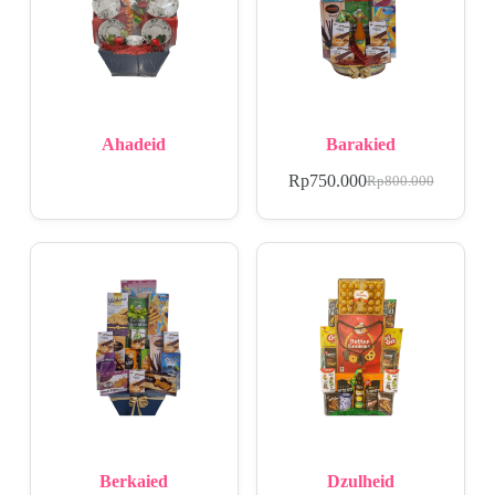
Ahadeid
Barakied
Rp
750.000
Rp
800.000
Berkaied
Dzulheid