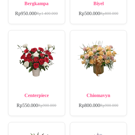
Bergkampa
Biyel
Rp
950.000
Rp
500.000
Rp
1.400.000
Rp
800.000
Centerpiece
Chiomavyn
Rp
550.000
Rp
800.000
Rp
900.000
Rp
900.000