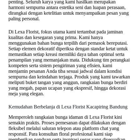
penting. Seluruh karya yang kami hasilkan merupakan
harmoni sempurna antara estetika seni dan luapan perasaan,
dirangkai dengan ketelitian untuk menyampaikan pesan yang
paling personal.
Di Lexa Florist, fokus utama kami tertambat pada jaminan
kualitas dan kesegaran yang prima. Kami hanya
menggunakan bahan bunga terpilih dari pemasok bereputasi.
Setiap elemen dekoratif diperiksa dengan standar ketat untuk
memastikan setiap kreasi memiliki daya tahan optimal serta
penampilan yang memanjakan mata. Didukung tim perangkai
kompeten serta sistem pengiriman yang efisien, kami
menjamin pesanan Anda tiba sesuai jadwal dalam kondisi
sempurna dan keindahan terjaga. Produk yang kami tawarkan
meliputi buket tangan yang anggun, rangkaian bunga berdiri
yang megah, papan ucapan yang ekspresif, hingga dekorasi
meja yang elegan.
Kemudahan Berbelanja di Lexa Florist Kacapiring Bandung
Memperoleh rangkaian bunga idaman di Lexa Florist kini
semakin praktis. Proses pemesanan dapat dilakukan dengan
fleksibel melalui saluran telepon atau platform chat yang
responsif. Para konsultan floral profesional kami siap
memberikan panduan serta inspirasi segar yang disesuaikan