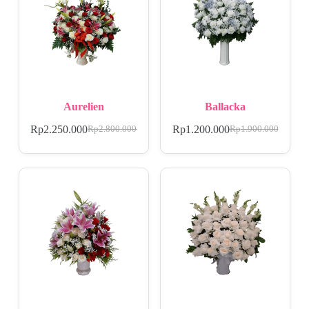
Aurelien
Ballacka
Rp
2.250.000
Rp
1.200.000
Rp
2.800.000
Rp
1.900.000