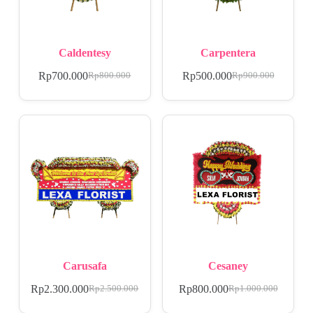
Caldentesy
Carpentera
Rp
700.000
Rp
500.000
Rp
800.000
Rp
900.000
Carusafa
Cesaney
Rp
2.300.000
Rp
800.000
Rp
2.500.000
Rp
1.000.000