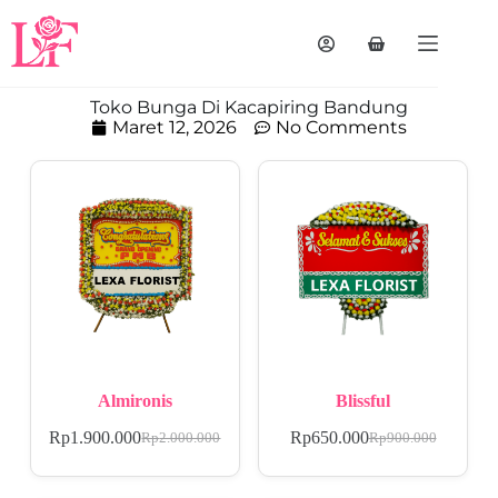
Toko Bunga Di Kacapiring Bandung
Maret 12, 2026
No Comments
Almironis
Blissful
Rp
1.900.000
Rp
650.000
Rp
2.000.000
Rp
900.000