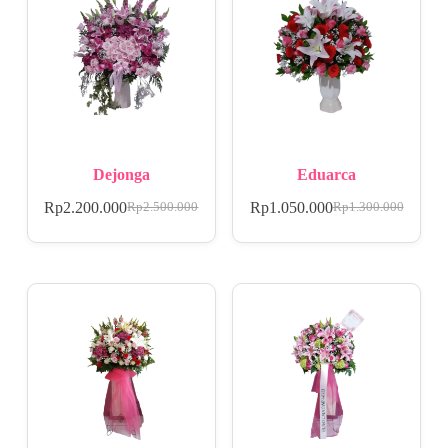
Dejonga
Eduarca
Rp
2.200.000
Rp
1.050.000
Rp
2.500.000
Rp
1.300.000